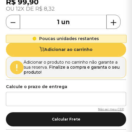
R$
99
,
90
12
R$
8
,
32
－
＋
Poucas unidades restantes
Adicionar ao carrinho
Adicionar o produto no carrinho não garante a
sua reserva.
Finalize a compra e garanta o seu
produto!
Não sei meu CEP