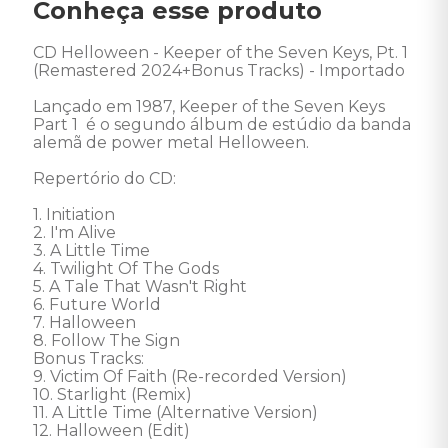
Conheça esse produto
CD Helloween - Keeper of the Seven Keys, Pt. 1 
(Remastered 2024+Bonus Tracks) - Importado 

Lançado em 1987, Keeper of the Seven Keys 
Part 1  é o segundo álbum de estúdio da banda 
alemã de power metal Helloween.  

Repertório do CD: 

1. Initiation 

2. I'm Alive 

3. A Little Time 

4. Twilight Of The Gods 

5. A Tale That Wasn't Right 

6. Future World 

7. Halloween 

8. Follow The Sign  

Bonus Tracks: 

9. Victim Of Faith (Re-recorded Version) 

10. Starlight (Remix) 

11. A Little Time (Alternative Version) 

12. Halloween (Edit) 
