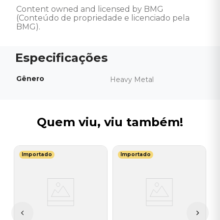
Content owned and licensed by BMG 
(Conteúdo de propriedade e licenciado pela 
BMG).
Gênero
Heavy Metal
Quem viu, viu também!
Importado
Importado
V
C
M
B
I
I
A
a