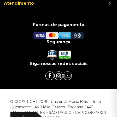
Atendimento
Formas de pagamento
Segurança
Siga nossas redes sociais
© COPYRIGHT 2019 | Universal Music Brasil | Infra
Commerce - Av. Hélio Ossamu Daikuara, 1445 |
EMBU DAS ARTES – SÃO PAULO - CEP: 06807-000