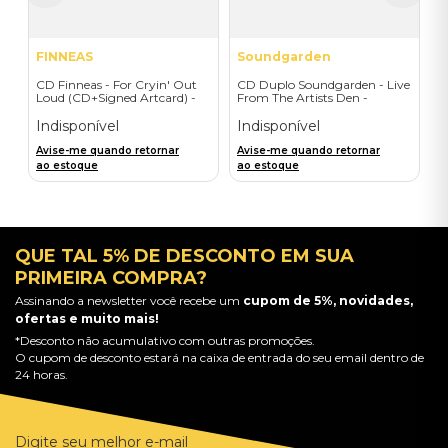
FINNEAS
Soundgarden
CD Finneas - For Cryin' Out
CD Duplo Soundgarden - Live
Loud (CD+Signed Artcard) -
From The Artists Den -
Importado
Importado
Indisponível
Indisponível
Avise-me quando retornar
Avise-me quando retornar
ao estoque
ao estoque
QUE TAL 5% DE DESCONTO EM SUA
PRIMEIRA COMPRA?
Assinando a newsletter você recebe um
cupom de 5%, novidades,
ofertas e muito mais!
*Desconto não acumulativo com outras promoções.
O cupom de desconto estará na caixa de entrada do seu email dentro de
24 horas.
Digite seu melhor e-mail