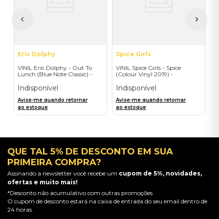
I
A
a
Eric Dolphy
Spice Girls
VINIL Eric Dolphy - Out To
VINIL Spice Girls - Spice
Lunch (Blue Note Classic) -
(Colour Vinyl 2019) -
Importado
Importado
Indisponível
Indisponível
Avise-me quando retornar
Avise-me quando retornar
ao estoque
ao estoque
QUE TAL 5% DE DESCONTO EM SUA
PRIMEIRA COMPRA?
Assinando a newsletter você recebe um
cupom de 5%, novidades,
ofertas e muito mais!
*Desconto não acumulativo com outras promoções.
O cupom de desconto estará na caixa de entrada do seu email dentro de
24 horas.