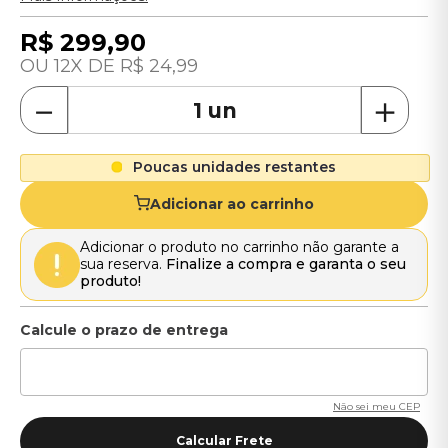
R$
299
,
90
12
R$
24
,
99
－
＋
Poucas unidades restantes
Adicionar ao carrinho
Adicionar o produto no carrinho não garante a
sua reserva.
Finalize a compra e garanta o seu
produto!
Não sei meu CEP