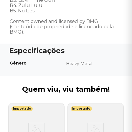
B3. Lickin' The Gun 

B4. Zulu Lulu 

B5. No Lies 

Content owned and licensed by BMG 
(Conteúdo de propriedade e licenciado pela 
BMG).
Gênero
Heavy Metal
Quem viu, viu também!
Importado
Importado
M
V
G