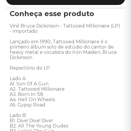
Conheça esse produto
Vinil Bruce Dickinson - Tattooed Millionaire (LP) 
- Importado 

Lançado em 1990, Tattooed Millionaire é o 
primeiro álbum solo de estúdio do cantor de 
heavy metal e vocalista do Iron Maiden, Bruce 
Dickinson.

Repertório do LP: 

Lado A: 

A1. Son Of A Gun 

A2. Tattooed Millionaire 

A3. Born In '58 

A4. Hell On Wheels 

A5. Gypsy Road 

Lado B: 

B1. Dive! Dive! Dive! 

B2. All The Young Dudes 
