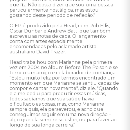
que fiz. Não posso dizer que sou uma pessoa 
particularmente nostálgica, mas estou 
gostando deste período de reflexão." 

O EP é produzido pela Head, com Rob Ellis, 
Oscar Dunbar e Andrew Batt, que também 
escreveu as notas de capa. O lançamento 
conta com artes especialmente 
encomendadas pelo aclamado artista 
australiano David Frazer.

Head trabalhou com Marianne pela primeira 
vez em 2004 no álbum Before The Poison e se 
tornou um amigo e colaborador de confiança. 
"Estou muito feliz por termos encontrado um 
momento em que Marianne se sentiu capaz de 
compor e cantar novamente", diz ele. "Quando 
ela me pediu para produzir essas músicas, 
todos sabíamos que sua saúde havia 
dificultado as coisas, mas, como Marianne 
sempre quis, ela perseverou, e acho que 
conseguimos seguir em uma nova direção – 
algo que ela sempre se esforçou para fazer ao 
longo de sua longa carreira." 
