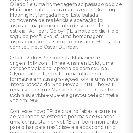
O lado 1 é uma homenagem ao passado pop de 
Marianne e abre com a comovente "Burning 
Moonlight", lançada hoje. Esta balada 
comovente de resiliência e aceitação foi 
inspirada na primeira linha de seu single de 
estreia, "As Tears Go by" ("É a noite do dia"), e é 
seguida por "Love Is", uma homenagem 
inspiradora ao seu som pop dos anos 60, escrita 
com seu neto Oscar Dunbar.

O lado 2 do EP reconecta Marianne à sua 
origem folk com 'Three Kinsmen Bold', uma 
canção tradicional aprendida com seu pai, 
Glynn Faithfull, que foi uma influência 
formativa em suas gravações folk, e uma nova 
interpretação de 'She Moved Thru' The Fair', 
uma canção que Marianne cantou durante 
toda a sua vida e que ela gravou pela primeira 
vez em 1966.

Com este novo EP de quatro faixas, a carreira 
de Marianne se estende por mais de 60 anos: 
uma conquista incrível. "É um bom momento 
para olhar para trás", disse ela após concluir o 
projeto. "Isso me ajuda a lembrar de tudo o 