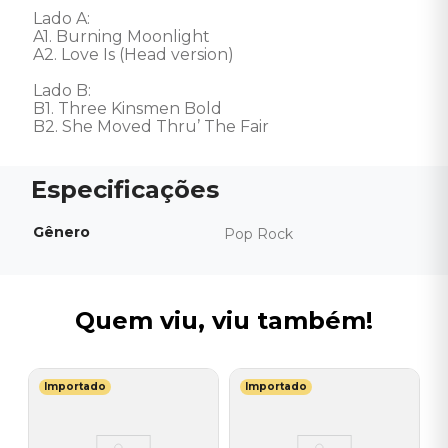
Lado A: 

A1. Burning Moonlight 

A2. Love Is (Head version) 

Lado B: 

B1. Three Kinsmen Bold 

B2. She Moved Thru’ The Fair
Gênero
Pop Rock
Quem viu, viu também!
Importado
Importado
L
V
ry
-