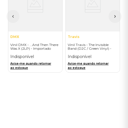
T
I
I
A
a
DMX
Travis
Vinil DMX - ...And Then There
Vinil Travis - The Invisible
Was X (2LP) - Importado
Band (D2C / Green Vinyl) -
Importado
Indisponível
Indisponível
Avise-me quando retornar
Avise-me quando retornar
ao estoque
ao estoque