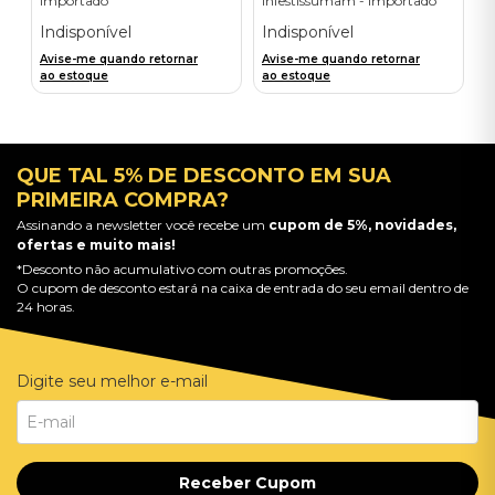
Importado
Infestissumam - Importado
Indisponível
Indisponível
Avise-me quando retornar
Avise-me quando retornar
ao estoque
ao estoque
QUE TAL 5% DE DESCONTO EM SUA
PRIMEIRA COMPRA?
Assinando a newsletter você recebe um
cupom de 5%, novidades,
ofertas e muito mais!
*Desconto não acumulativo com outras promoções.
O cupom de desconto estará na caixa de entrada do seu email dentro de
24 horas.
Digite seu melhor e-mail
Receber Cupom