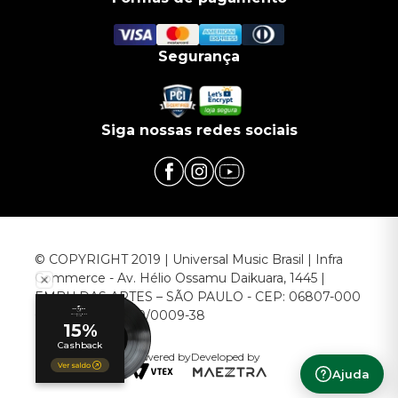
Segurança
Siga nossas redes sociais
© COPYRIGHT 2019 | Universal Music Brasil | Infra
Commerce - Av. Hélio Ossamu Daikuara, 1445 |
EMBU DAS ARTES – SÃO PAULO - CEP: 06807-000
CNPJ: 00.952.789/0009-38
Powered by
Developed by
Ajuda