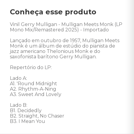
Conheça esse produto
Vinil Gerry Mulligan - Mulligan Meets Monk (LP 
Mono Mix/Remastered 2025) - Importado 

Lançado em outubro de 1957, Mulligan Meets 
Monk é um álbum de estúdio do pianista de 
jazz americano Thelonious Monk e do 
saxofonista barítono Gerry Mulligan. 

Repertório do LP: 

Lado A: 

A1. 'Round Midnight 

A2. Rhythm-A-Ning 

A3. Sweet And Lovely 

Lado B: 

B1. Decidedly 

B2. Straight, No Chaser 

B3. I Mean You