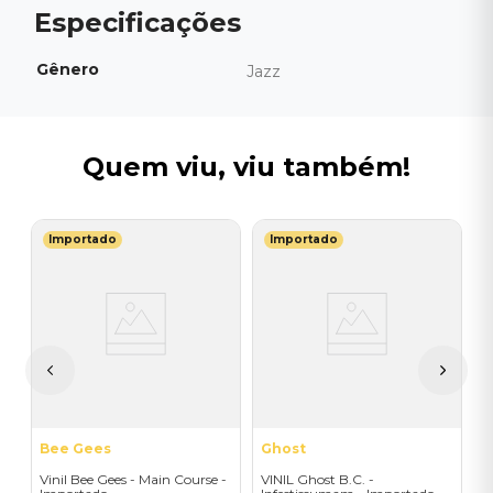
Gênero
Jazz
Quem viu, viu também!
Importado
Importado
T
ad
V
S
I
I
A
a
Bee Gees
Ghost
Vinil Bee Gees - Main Course -
VINIL Ghost B.C. -