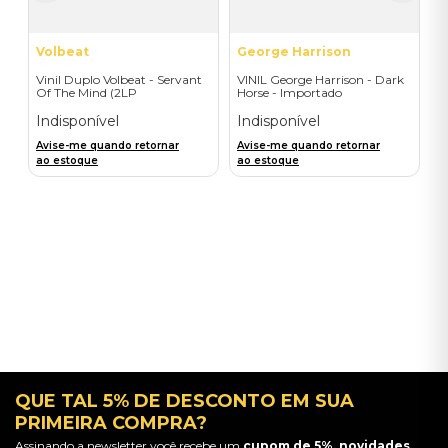
Volbeat
George Harrison
Vinil Duplo Volbeat - Servant
VINIL George Harrison - Dark
Of The Mind (2LP
Horse - Importado
Orange/Blue / D2C) -
Importado
Indisponível
Indisponível
Avise-me quando retornar
Avise-me quando retornar
ao estoque
ao estoque
QUE TAL 5% DE DESCONTO EM SUA
PRIMEIRA COMPRA?
Assinando a newsletter você recebe um
cupom de 5%, novidades,