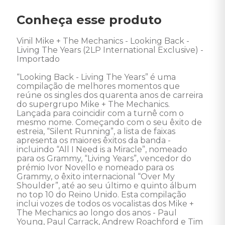
Conheça esse produto
Vinil Mike + The Mechanics - Looking Back - 
Living The Years (2LP International Exclusive) - 
Importado 

“Looking Back - Living The Years” é uma 
compilação de melhores momentos que 
reúne os singles dos quarenta anos de carreira 
do supergrupo Mike + The Mechanics.  
Lançada para coincidir com a turnê com o 
mesmo nome. Começando com o seu êxito de 
estreia, “Silent Running”, a lista de faixas 
apresenta os maiores êxitos da banda - 
incluindo “All I Need is a Miracle”, nomeado 
para os Grammy, “Living Years”, vencedor do 
prémio Ivor Novello e nomeado para os 
Grammy, o êxito internacional “Over My 
Shoulder”, até ao seu último e quinto álbum 
no top 10 do Reino Unido. Esta compilação 
inclui vozes de todos os vocalistas dos Mike + 
The Mechanics ao longo dos anos - Paul 
Young, Paul Carrack, Andrew Roachford e Tim 