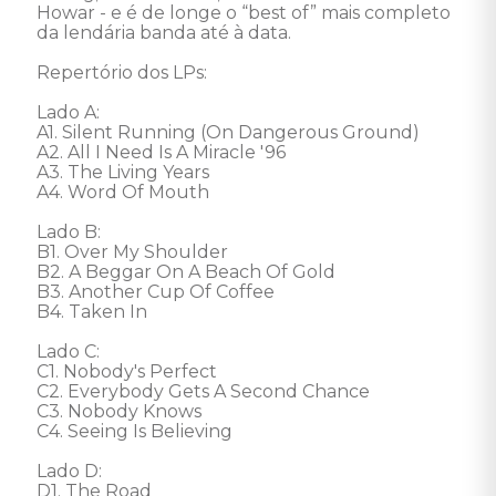
Howar - e é de longe o “best of” mais completo 
da lendária banda até à data. 

Repertório dos LPs: 

Lado A: 

A1. Silent Running (On Dangerous Ground) 

A2. All I Need Is A Miracle '96 

A3. The Living Years 

A4. Word Of Mouth 

Lado B: 

B1. Over My Shoulder 

B2. A Beggar On A Beach Of Gold 

B3. Another Cup Of Coffee 

B4. Taken In 

Lado C: 

C1. Nobody's Perfect 

C2. Everybody Gets A Second Chance 

C3. Nobody Knows 

C4. Seeing Is Believing 

Lado D: 

D1. The Road 
