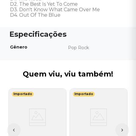
D2. The Best Is Yet To Come 

D3. Don't Know What Came Over Me 

D4. Out Of The Blue
Gênero
Pop Rock
Quem viu, viu também!
Importado
Importado
U
V
F
C
I
I
A
a