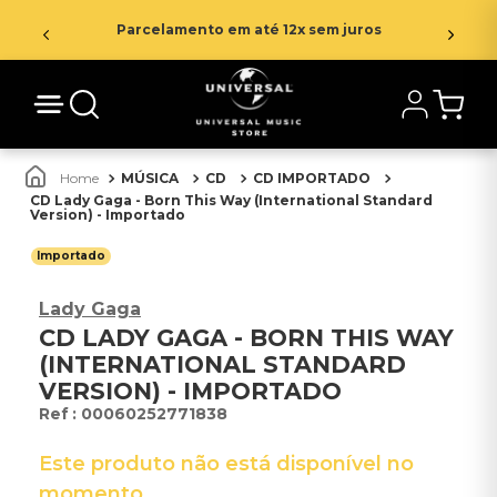
Parcelamento em até 12x sem juros
MÚSICA
CD
CD IMPORTADO
CD Lady Gaga - Born This Way (International Standard
Version) - Importado
Importado
Lady Gaga
CD LADY GAGA - BORN THIS WAY
(INTERNATIONAL STANDARD
VERSION) - IMPORTADO
:
00060252771838
Este produto não está disponível no
momento