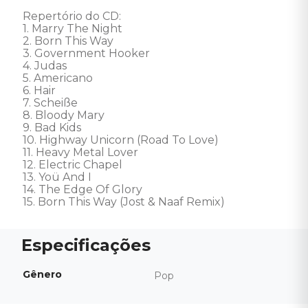
Repertório do CD: 

1. Marry The Night 

2. Born This Way 

3. Government Hooker 

4. Judas 

5. Americano 

6. Hair 

7. Scheiße 

8. Bloody Mary 

9. Bad Kids 

10. Highway Unicorn (Road To Love) 

11. Heavy Metal Lover 

12. Electric Chapel 

13. Yoü And I 

14. The Edge Of Glory 

15. Born This Way (Jost & Naaf Remix)
Gênero
Pop