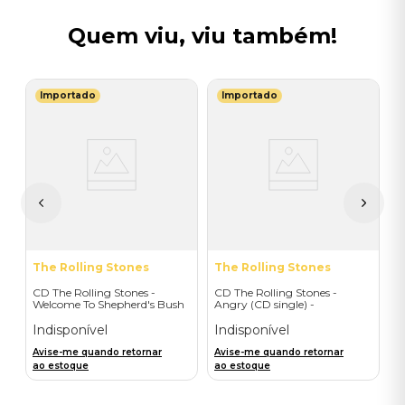
Quem viu, viu também!
Importado
Importado
B
-
C
F
I
A
a
The Rolling Stones
The Rolling Stones
CD The Rolling Stones -
CD The Rolling Stones -
Welcome To Shepherd's Bush
Angry (CD single) -
(2CD) - Importado
Importado
Indisponível
Indisponível
Avise-me quando retornar
Avise-me quando retornar
ao estoque
ao estoque