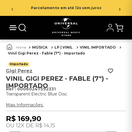
Parcelamento em até 12x sem juros
MÚSICA
LP | VINIL
VINIL IMPORTADO
Vinil Gigi Perez - Fable (7") - Importado
Importado
Gigi Perez
VINIL GIGI PEREZ - FABLE (7") -
IMPORTADO
:
00060247592331
Transparent Electric Blue Disc
Mais Informações.
R$
169
,
90
12
R$
14
,
15