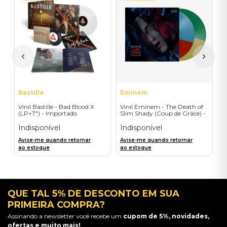
E
V
L
I
I
A
a
Bastille
Eminem
Vinil Bastille - Bad Blood X
Vinil Eminem - The Death of
(LP+7") - Importado
Slim Shady (Coup de Grâce) -
Exclusive/Crayon - Importado
Indisponível
Indisponível
Avise-me quando retornar
Avise-me quando retornar
ao estoque
ao estoque
QUE TAL 5% DE DESCONTO EM SUA
PRIMEIRA COMPRA?
Assinando a newsletter você recebe um
cupom de 5%, novidades,
ofertas e muito mais!