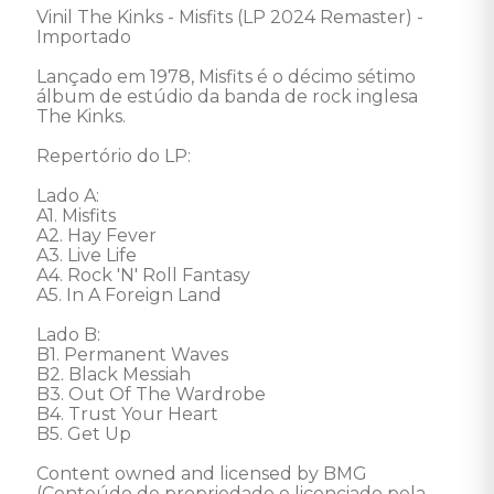
Vinil The Kinks - Misfits (LP 2024 Remaster) - 
Importado 

Lançado em 1978, Misfits é o décimo sétimo 
álbum de estúdio da banda de rock inglesa 
The Kinks. 

Repertório do LP: 

Lado A: 

A1. Misfits 

A2. Hay Fever 

A3. Live Life 

A4. Rock 'N' Roll Fantasy 

A5. In A Foreign Land 

Lado B: 

B1. Permanent Waves 

B2. Black Messiah 

B3. Out Of The Wardrobe 

B4. Trust Your Heart 

B5. Get Up 

Content owned and licensed by BMG 
(Conteúdo de propriedade e licenciado pela 