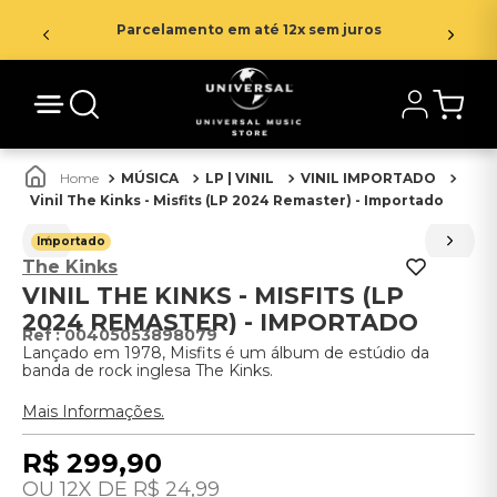
Parcelamento em até 12x sem juros
MÚSICA
LP | VINIL
VINIL IMPORTADO
Vinil The Kinks - Misfits (LP 2024 Remaster) - Importado
Importado
The Kinks
VINIL THE KINKS - MISFITS (LP
2024 REMASTER) - IMPORTADO
:
00405053898079
Lançado em 1978, Misfits é um álbum de estúdio da
banda de rock inglesa The Kinks.
Mais Informações.
R$
299
,
90
12
R$
24
,
99