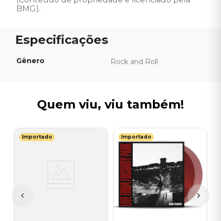
BMG).
Gênero
Rock and Roll
Quem viu, viu também!
Importado
Importado
M
V
-
-
-
I
A
a