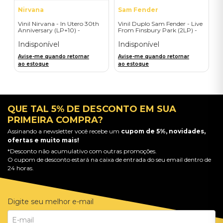
Nirvana
Sam Fender
Vinil Nirvana - In Utero 30th
Vinil Duplo Sam Fender - Live
Anniversary (LP+10) -
From Finsbury Park (2LP) -
Importado
Importado
Indisponível
Indisponível
Avise-me quando retornar
Avise-me quando retornar
ao estoque
ao estoque
QUE TAL 5% DE DESCONTO EM SUA
PRIMEIRA COMPRA?
Assinando a newsletter você recebe um
cupom de 5%, novidades,
ofertas e muito mais!
*Desconto não acumulativo com outras promoções.
O cupom de desconto estará na caixa de entrada do seu email dentro de
24 horas.
Digite seu melhor e-mail