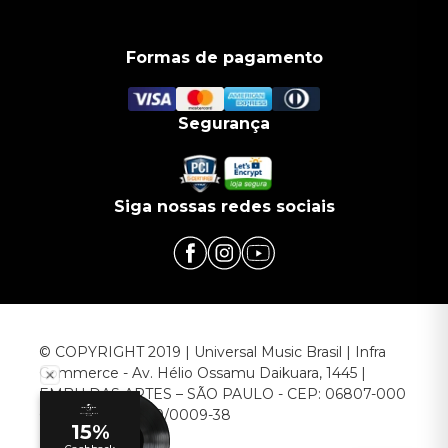
Formas de pagamento
Segurança
Siga nossas redes sociais
© COPYRIGHT 2019 | Universal Music Brasil | Infra
Commerce - Av. Hélio Ossamu Daikuara, 1445 |
EMBU DAS ARTES – SÃO PAULO - CEP: 06807-000
CNPJ: 00.952.789/0009-38