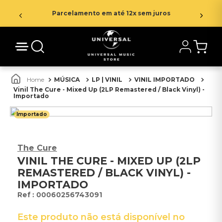
Parcelamento em até 12x sem juros
MÚSICA
LP | VINIL
VINIL IMPORTADO
Vinil The Cure - Mixed Up (2LP Remastered / Black Vinyl) -
Importado
Importado
The Cure
VINIL THE CURE - MIXED UP (2LP
REMASTERED / BLACK VINYL) -
IMPORTADO
:
00060256743091
Este produto não está disponível no