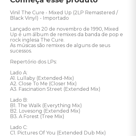
Vinil The Cure - Mixed Up (2LP Remastered / 
Black Vinyl) - Importado

Lançado em 20 de novembro de 1990, Mixed 
Up é um álbum de remixes da banda de pop e 
rock inglesa The Cure.

As músicas são remixes de alguns de seus 
sucessos. 

Repertório dos LPs: 

Lado A: 

A1. Lullaby (Extended-Mix) 

A2. Close To Me (Closer Mix) 

A3. Fascination Street (Extended Mix) 

Lado B: 

B1. The Walk (Everything Mix) 

B2. Lovesong (Extended Mix) 

B3. A Forest (Tree Mix) 

Lado C: 

C1. Pictures Of You (Extended Dub Mix) 
