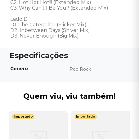
C2. Hot Hot Hot!!! (Extended Mix) 

C3. Why Can't I Be You? (Extended Mix) 

Lado D: 

D1. The Caterpillar (Flicker Mix) 

D2. Inbetween Days (Shiver Mix) 

D3. Never Enough (Big Mix)
Gênero
Pop Rock
Quem viu, viu também!
Importado
Importado
S
V
I