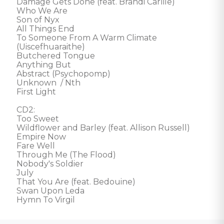
Damage Gets Done (feat. Brandi Carlile)

Who We Are

Son of Nyx

All Things End

To Someone From A Warm Climate 
(Uiscefhuaraithe)

Butchered Tongue

Anything But

Abstract (Psychopomp)

Unknown  / Nth

First Light

CD2:

Too Sweet

Wildflower and Barley (feat. Allison Russell)

Empire Now

Fare Well

Through Me (The Flood)

Nobody's Soldier

July

That You Are (feat. Bedouine)

Swan Upon Leda

Hymn To Virgil