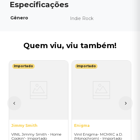
Gênero
Indie Rock
Quem viu, viu também!
Importado
Importado
N
ad
B
3
S
I
A
a
Jimmy Smith
Enigma
VINIL Jimmy Smith - Home
Vinil Enigma- MCMXC a.D.
Cookin'- Importado
(Monochrom) - Importado