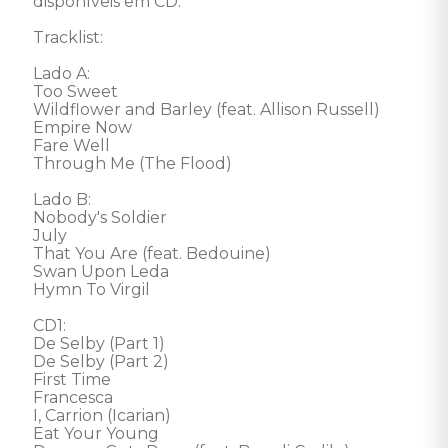
disponíveis em CD. 

Tracklist:

Lado A:

Too Sweet

Wildflower and Barley (feat. Allison Russell)

Empire Now

Fare Well

Through Me (The Flood)

Lado B:

Nobody's Soldier

July

That You Are (feat. Bedouine)

Swan Upon Leda

Hymn To Virgil

CD1:

De Selby (Part 1)

De Selby (Part 2)

First Time

Francesca

I, Carrion (Icarian)

Eat Your Young
