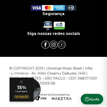
Segurança
Siga nossas redes sociais
© COPYRIGHT 2019 | Universal Music Brasil | Infra
Commerce - Av. Hélio Ossamu Daikuara, 1445 |
EMBU DAS ARTES – SÃO PAULO - CEP: 06807-000
CNPJ: 00.952.789/0009-38
Powered by
Developed by
Ajuda