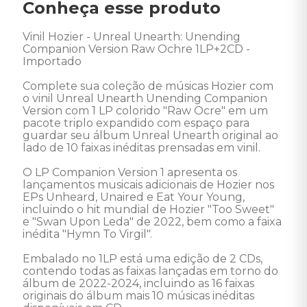
Conheça esse produto
Vinil Hozier - Unreal Unearth: Unending 
Companion Version Raw Ochre 1LP+2CD - 
Importado

Complete sua coleção de músicas Hozier com 
o vinil Unreal Unearth Unending Companion 
Version com 1 LP colorido "Raw Ocre" em um 
pacote triplo expandido com espaço para 
guardar seu álbum Unreal Unearth original ao 
lado de 10 faixas inéditas prensadas em vinil.

O LP Companion Version 1 apresenta os 
lançamentos musicais adicionais de Hozier nos 
EPs Unheard, Unaired e Eat Your Young, 
incluindo o hit mundial de Hozier "Too Sweet" 
e "Swan Upon Leda" de 2022, bem como a faixa 
inédita "Hymn To Virgil".

Embalado no 1LP está uma edição de 2 CDs, 
contendo todas as faixas lançadas em torno do 
álbum de 2022-2024, incluindo as 16 faixas 
originais do álbum mais 10 músicas inéditas 