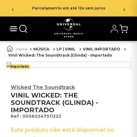
Parcelamento em até 12x sem juros
MÚSICA
LP | VINIL
VINIL IMPORTADO
Vinil Wicked: The Soundtrack (Glinda) - Importado
Importado
Wicked The Soundtrack
VINIL WICKED: THE
SOUNDTRACK (GLINDA) -
IMPORTADO
:
00060247511222
Este produto não está disponível no