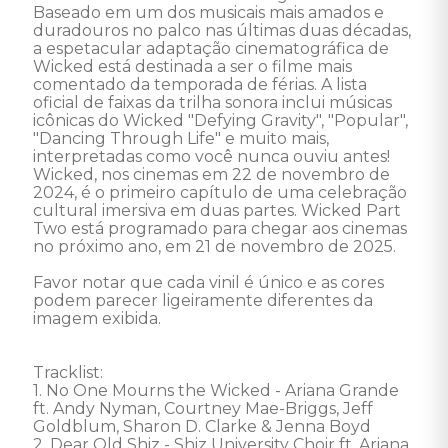
Baseado em um dos musicais mais amados e 
duradouros no palco nas últimas duas décadas, 
a espetacular adaptação cinematográfica de 
Wicked está destinada a ser o filme mais 
comentado da temporada de férias. A lista 
oficial de faixas da trilha sonora inclui músicas 
icônicas do Wicked "Defying Gravity", "Popular", 
"Dancing Through Life" e muito mais, 
interpretadas como você nunca ouviu antes! 
Wicked, nos cinemas em 22 de novembro de 
2024, é o primeiro capítulo de uma celebração 
cultural imersiva em duas partes. Wicked Part 
Two está programado para chegar aos cinemas 
no próximo ano, em 21 de novembro de 2025.

Favor notar que cada vinil é único e as cores 
podem parecer ligeiramente diferentes da 
imagem exibida.

Tracklist:

1. No One Mourns the Wicked - Ariana Grande 
ft. Andy Nyman, Courtney Mae-Briggs, Jeff 
Goldblum, Sharon D. Clarke & Jenna Boyd

2. Dear Old Shiz - Shiz University Choir ft. Ariana 