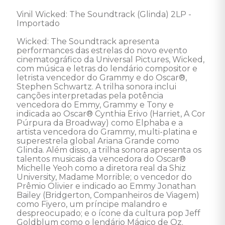
Vinil Wicked: The Soundtrack (Glinda) 2LP - 
Importado 

Wicked: The Soundtrack apresenta 
performances das estrelas do novo evento 
cinematográfico da Universal Pictures, Wicked, 
com música e letras do lendário compositor e 
letrista vencedor do Grammy e do Oscar®, 
Stephen Schwartz. A trilha sonora inclui 
canções interpretadas pela potência 
vencedora do Emmy, Grammy e Tony e 
indicada ao Oscar® Cynthia Erivo (Harriet, A Cor 
Púrpura da Broadway) como Elphaba e a 
artista vencedora do Grammy, multi-platina e 
superestrela global Ariana Grande como 
Glinda. Além disso, a trilha sonora apresenta os 
talentos musicais da vencedora do Oscar® 
Michelle Yeoh como a diretora real da Shiz 
University, Madame Morrible; o vencedor do 
Prêmio Olivier e indicado ao Emmy Jonathan 
Bailey (Bridgerton, Companheiros de Viagem) 
como Fiyero, um príncipe malandro e 
despreocupado; e o ícone da cultura pop Jeff 
Goldblum como o lendário Mágico de Oz. 