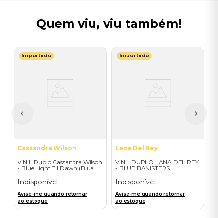
Quem viu, viu também!
Importado
Importado
M
V
do
B
I
I
A
a
Cassandra Wilson
Lana Del Rey
VINIL Duplo Cassandra Wilson
VINIL DUPLO LANA DEL REY
- Blue Light Til Dawn (Blue
- BLUE BANISTERS
Note Classic-2LP) - Importado
(AMARELO TRANSPARENTE)
- IMPORTADO
Indisponível
Indisponível
Avise-me quando retornar
Avise-me quando retornar
ao estoque
ao estoque