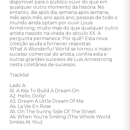
disponível para o público ouvir do que em 
qualquer outro momento da história. No 
entanto, dia após dia, semana após semana, 
mês após mês, ano após ano, pessoas de todo o 
mundo ainda optam por ouvir Louis 
Armstrong, muito mais do que qualquer outro 
artista nascido na virada do século XX. A 
pergunta permanece: Por quê? Esta nova 
coleção ajuda a fornecer respostas.

What A Wonderful World se tornou o maior 
sucesso comercial do artista, confira esta e 
outras grandes sucessos de Luis Armestrong 
nesta coletânea de sucessos.

Tracklist: 

Lado A: 

A1. A Kiss To Build A Dream On 

A2. Hello, Dolly! 

A3. Dream A Little Dream Of Me 

A4. La Vie En Rose 

A5. On The Sunny Side Of The Street 

A6. When You're Smiling (The Whole World 
Smiles At You) 
