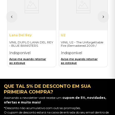
do
(
-
I
A
a
Lana Del Rey
U2
VINIL DUPLO LANA DEL REY
VINIL U2 - The Unforgettable
- BLUE BANISTERS
Fire (Remastered 2009 /
(AMARELO TRANSPARENTE)
Colour Vinyl / 2019 reissue) -
- IMPORTADO
Importado
Indisponível
Indisponível
Avise-me quando retornar
Avise-me quando retornar
ao estoque
ao estoque
QUE TAL 5% DE DESCONTO EM SUA
PRIMEIRA COMPRA?
Assinando a newsletter você recebe um
cupom de 5%, novidades,
ofertas e muito mais!
*Desconto não acumulativo com outras promoções.
O cupom de desconto estará na caixa de entrada do seu email dentro de