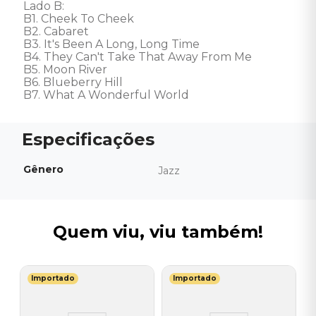
Lado B: 

B1. Cheek To Cheek 

B2. Cabaret 

B3. It's Been A Long, Long Time 

B4. They Can't Take That Away From Me 

B5. Moon River 

B6. Blueberry Hill 

B7. What A Wonderful World
Gênero
Jazz
Quem viu, viu também!
Importado
Importado
S
V