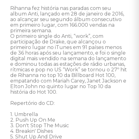
Rihanna fez história nas paradas com seu 
album Anti, lançado em 28 de janeiro de 2016, 
ao alcançar seu segundo álbum consecutivo 
em primeiro lugar, com 166.000 vendas na 
primeira semana. 

O primeiro single do Anti, “work”, com 
participação de Drake, que alcançou o 
primeiro lugar no iTunes em 91 países menos 
de 36 horas após seu lançamento, e foi o single 
digital mais vendido na semana do lançamento 
e dominou todas as estações de rádio urbanas, 
rítmicas e pop no US “Work” se tornou o 27º hit 
de Rihanna no top 10 da Billboard Hot 100, 
empatando com Mariah Carey, Janet Jackson e 
Elton John no quinto lugar no Top 10 da 
história do Hot 100. 

Repertório do CD: 

1. Umbrella 

2. Push Up On Me 

3. Don't Stop The Music 

4. Breakin' Dishes 

5. Shut Up And Drive 
