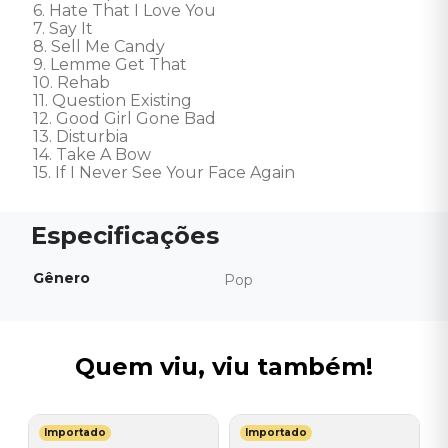
6. Hate That I Love You 

7. Say It 

8. Sell Me Candy 

9. Lemme Get That 

10. Rehab 

11. Question Existing 

12. Good Girl Gone Bad 

13. Disturbia 

14. Take A Bow 

15. If I Never See Your Face Again
Gênero
Pop
Quem viu, viu também!
Importado
Importado
Y