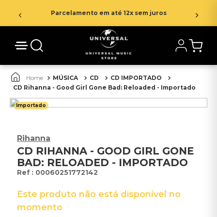
Parcelamento em até 12x sem juros
MÚSICA
CD
CD IMPORTADO
CD Rihanna - Good Girl Gone Bad: Reloaded - Importado
Importado
Rihanna
CD RIHANNA - GOOD GIRL GONE
BAD: RELOADED - IMPORTADO
:
00060251772142
Este produto não está disponível no
momento