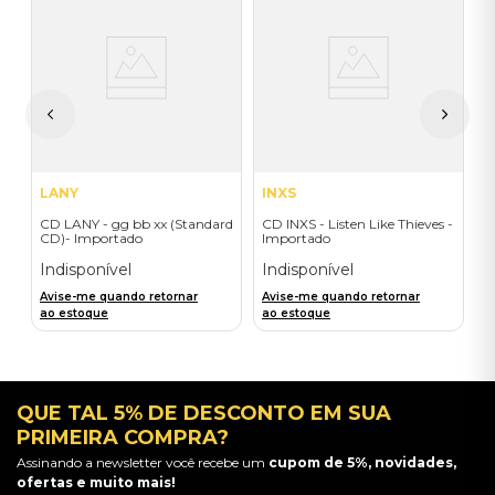
C
do
(
H
I
A
a
LANY
INXS
CD LANY - gg bb xx (Standard
CD INXS - Listen Like Thieves -
CD)- Importado
Importado
Indisponível
Indisponível
Avise-me quando retornar
Avise-me quando retornar
ao estoque
ao estoque
QUE TAL 5% DE DESCONTO EM SUA
PRIMEIRA COMPRA?
Assinando a newsletter você recebe um
cupom de 5%, novidades,
ofertas e muito mais!