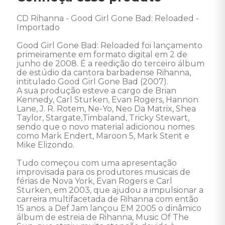
CD Rihanna - Good Girl Gone Bad: Reloaded - 
Importado 

Good Girl Gone Bad: Reloaded foi lançamento 
primeiramente em formato digital em 2 de 
junho de 2008. É a reedição do terceiro álbum 
de estúdio da cantora barbadense Rihanna, 
intitulado Good Girl Gone Bad (2007). 

A sua produção esteve a cargo de Brian 
Kennedy, Carl Sturken, Evan Rogers, Hannon 
Lane, J. R. Rotem, Ne-Yo, Neo Da Matrix, Shea 
Taylor, Stargate,Timbaland, Tricky Stewart, 
sendo que o novo material adicionou nomes 
como Mark Endert, Maroon 5, Mark Stent e 
Mike Elizondo. 

Tudo começou com uma apresentação 
improvisada para os produtores musicais de 
férias de Nova York, Evan Rogers e Carl 
Sturken, em 2003, que ajudou a impulsionar a 
carreira multifacetada de Rihanna com então 
15 anos. a Def Jam lançou EM 2005 o dinâmico 
álbum de estreia de Rihanna, Music Of The 