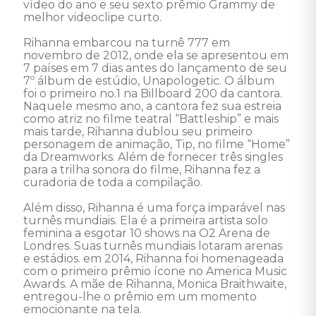
vídeo do ano e seu sexto prêmio Grammy de 
melhor videoclipe curto. 

Rihanna embarcou na turnê 777 em 
novembro de 2012, onde ela se apresentou em 
7 países em 7 dias antes do lançamento de seu 
7º álbum de estúdio, Unapologetic. O álbum 
foi o primeiro no.1 na Billboard 200 da cantora. 
Naquele mesmo ano, a cantora fez sua estreia 
como atriz no filme teatral “Battleship” e mais 
mais tarde, Rihanna dublou seu primeiro 
personagem de animação, Tip, no filme “Home” 
da Dreamworks. Além de fornecer três singles 
para a trilha sonora do filme, Rihanna fez a 
curadoria de toda a compilação. 

Além disso, Rihanna é uma força imparável nas 
turnês mundiais. Ela é a primeira artista solo 
feminina a esgotar 10 shows na O2 Arena de 
Londres. Suas turnês mundiais lotaram arenas 
e estádios. em 2014, Rihanna foi homenageada 
com o primeiro prêmio ícone no America Music 
Awards. A mãe de Rihanna, Monica Braithwaite, 
entregou-lhe o prêmio em um momento 
emocionante na tela. 
