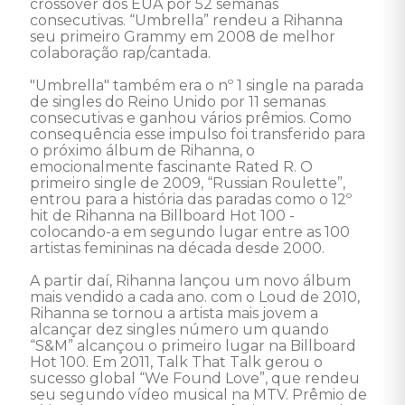
crossover dos EUA por 52 semanas 
consecutivas. “Umbrella” rendeu a Rihanna 
seu primeiro Grammy em 2008 de melhor 
colaboração rap/cantada. 

"Umbrella" também era o nº 1 single na parada 
de singles do Reino Unido por 11 semanas 
consecutivas e ganhou vários prêmios. Como 
consequência esse impulso foi transferido para 
o próximo álbum de Rihanna, o 
emocionalmente fascinante Rated R. O 
primeiro single de 2009, “Russian Roulette”, 
entrou para a história das paradas como o 12º 
hit de Rihanna na Billboard Hot 100 - 
colocando-a em segundo lugar entre as 100 
artistas femininas na década desde 2000. 

A partir daí, Rihanna lançou um novo álbum 
mais vendido a cada ano. com o Loud de 2010, 
Rihanna se tornou a artista mais jovem a 
alcançar dez singles número um quando 
“S&M” alcançou o primeiro lugar na Billboard 
Hot 100. Em 2011, Talk That Talk gerou o 
sucesso global “We Found Love”, que rendeu 
seu segundo vídeo musical na MTV. Prêmio de 