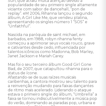
Sun, que atraiu muita atenção devido à 
popularidade de seu primeiro single altamente 
viciante com sabor de dancehall, “pon de 
replay”. eM 2006, Rihanna lançou o segundo 
álbum, A Girl Like Me, que vendeu platina, 
apresentando os singles número 1 “SOS” e 
“Unfaithful”. 

Nascida na paróquia de saint michael, em 
barbados, em 1988, robyn rihanna fenty 
começou a aprimorar seus vocais rouco, grave 
e cativantes desde cedo, influenciada por 
talentos icônicos como Madonna, Bob Marley, 
Janet Jackson e Mariah Carey. 

Mas foi o seu terceiro álbum Good Girl Gone 
Bad, de 2007, que catapultou rihanna para o 
status de ícone. 

Afastando-se de suas raízes musicais 
caribenhas, a cantora mostrou seu talento para 
a reinvenção mudando para faixas dançantes 
de ritmo mais acelerado. Liderando o ataque 
estava o primeiro single do álbum, “Umbrella” a 
faixa se tornou indiscutívelmente a música pop 
do verão, dominando as paradas pop, urbana e 