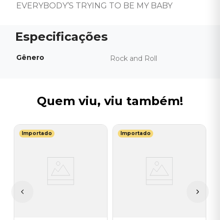
EVERYBODY’S TRYING TO BE MY BABY
Gênero
Rock and Roll
Quem viu, viu também!
Importado
Importado
R
V
U
 -
I
A
a