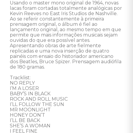
Usando o master mono original de 1964, novas 
lacas foram cortadas totalmente analógicas por 
Kevin Reeves no East Iris Studios de Nashville. 
Ao se referir constantemente à primeira 
prensagem original, o álbum é fiel ao 
lançamento original, ao mesmo tempo em que 
permite que mais informações musicais sejam 
ouvidas do que era possível antes. 
Apresentando obras de arte fielmente 
replicadas e uma nova inserção de quatro 
painéis com ensaio do historiador americano 
dos Beatles, Bruce Spizer. Prensagem audiófila 
de 180 gramas.  

Tracklist: 

NO REPLY 

I’M A LOSER 

BABY’S IN BLACK 

ROCK AND ROLL MUSIC 

I’LL FOLLOW THE SUN 

MR MOONLIGHT 

HONEY DON’T 

I’LL BE BACK 

SHE’S A WOMAN 

I FEEL FINE 
