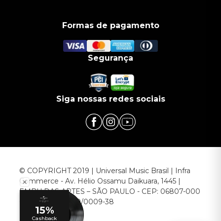
Formas de pagamento
Segurança
Siga nossas redes sociais
© COPYRIGHT 2019 | Universal Music Brasil | Infra
Commerce - Av. Hélio Ossamu Daikuara, 1445 |
EMBU DAS ARTES – SÃO PAULO - CEP: 06807-000
CNPJ: 00.952.789/0009-38