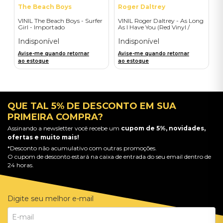
The Beach Boys
Roger Daltrey
VINIL The Beach Boys - Surfer
VINIL Roger Daltrey - As Long
Girl - Importado
As I Have You (Red Vinyl /
Disco Bag) - Importado
Indisponível
Indisponível
Avise-me quando retornar
Avise-me quando retornar
ao estoque
ao estoque
QUE TAL 5% DE DESCONTO EM SUA
PRIMEIRA COMPRA?
Assinando a newsletter você recebe um
cupom de 5%, novidades,
ofertas e muito mais!
*Desconto não acumulativo com outras promoções.
O cupom de desconto estará na caixa de entrada do seu email dentro de
24 horas.
Digite seu melhor e-mail