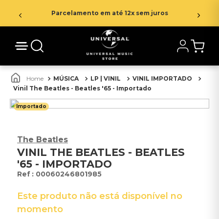
Parcelamento em até 12x sem juros
MÚSICA
LP | VINIL
VINIL IMPORTADO
Vinil The Beatles - Beatles '65 - Importado
Importado
The Beatles
VINIL THE BEATLES - BEATLES
'65 - IMPORTADO
:
00060246801985
Este produto não está disponível no
momento