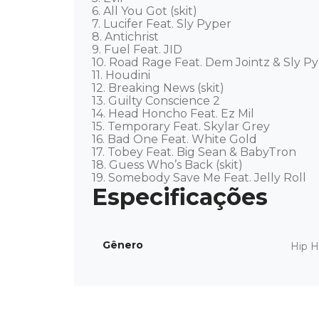
6. All You Got (skit) 

7. Lucifer Feat. Sly Pyper 

8. Antichrist 

9. Fuel Feat. JID 

10. Road Rage Feat. Dem Jointz & Sly Pyp
11. Houdini 

12. Breaking News (skit) 

13. Guilty Conscience 2 

14. Head Honcho Feat. Ez Mil 

15. Temporary Feat. Skylar Grey 

16. Bad One Feat. White Gold 

17. Tobey Feat. Big Sean & BabyTron 

18. Guess Who’s Back (skit) 

19. Somebody Save Me Feat. Jelly Roll
Gênero
Hip 