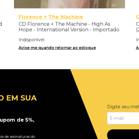
Florence + The Machine
d
CD Florence + The Machine - High As
C
Hope - International Version - Importado
(
Indisponível
I
Avise-me quando retornar ao estoque
A
O EM SUA
Digite seu mel
upom de 5%,
s de assinaturas do