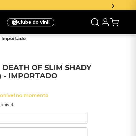
eva-se na newsletter e ganhe 5% de desconto na sua prim
Clube do Vinil
- Importado
E DEATH OF SLIM SHADY
) - IMPORTADO
ponível no momento
onível