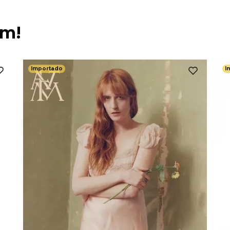
ém!
Importado
I