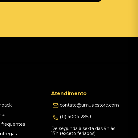
Atendimento
hback
contato@umusicstore.com
sco
(11) 4004-2859
 frequentes
De segunda à sexta das 9h às
17h (exceto feriados)
Entregas