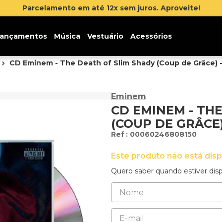
Inscr
ançamentos
Música
Vestuário
Acessórios
CD Eminem - The Death of Slim Shady (Coup de Grâce) 
Eminem
CD EMINEM - TH
(COUP DE GRÂCE
:
00060246808150
Este produto não está dis
Quero saber quando estiver disp