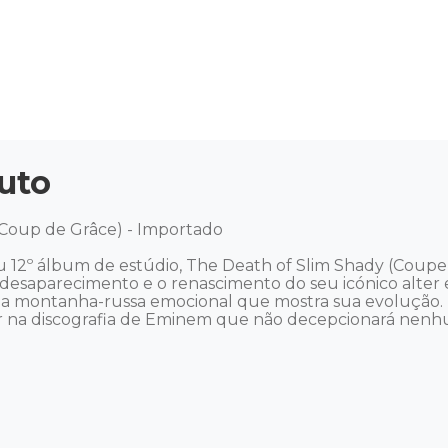
uto
Coup de Grâce) - Importado 

eu 12º álbum de estúdio, The Death of Slim Shady (Cou
 desaparecimento e o renascimento do seu icónico alter e
ma montanha-russa emocional que mostra sua evolução.
r na discografia de Eminem que não decepcionará nenhum