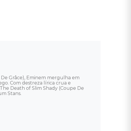
pe De Grâce), Eminem mergulha em 
go. Com destreza lírica crua e 
 The Death of Slim Shady (Coupe De 
 Stans.  
