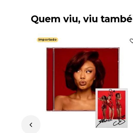
Quem viu, viu tamb
Importado
 Dit -