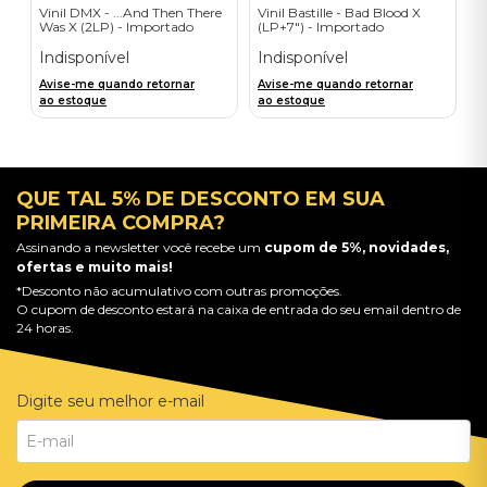
Vinil DMX - ...And Then There
Vinil Bastille - Bad Blood X
Was X (2LP) - Importado
(LP+7") - Importado
Indisponível
Indisponível
Avise-me quando retornar
Avise-me quando retornar
ao estoque
ao estoque
QUE TAL 5% DE DESCONTO EM SUA
PRIMEIRA COMPRA?
Assinando a newsletter você recebe um
cupom de 5%, novidades,
ofertas e muito mais!
*Desconto não acumulativo com outras promoções.
O cupom de desconto estará na caixa de entrada do seu email dentro de
24 horas.
Digite seu melhor e-mail