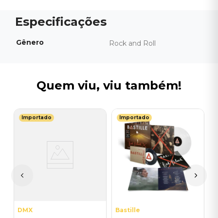
Gênero
Rock and Roll
Quem viu, viu também!
Importado
Importado
T
a
V
T
P
I
A
a
DMX
Bastille