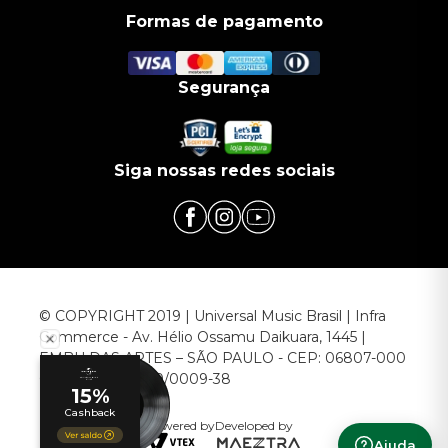
Formas de pagamento
Segurança
Siga nossas redes sociais
© COPYRIGHT 2019 | Universal Music Brasil | Infra
Commerce - Av. Hélio Ossamu Daikuara, 1445 |
EMBU DAS ARTES – SÃO PAULO - CEP: 06807-000
CNPJ: 00.952.789/0009-38
Powered by
Developed by
Ajuda