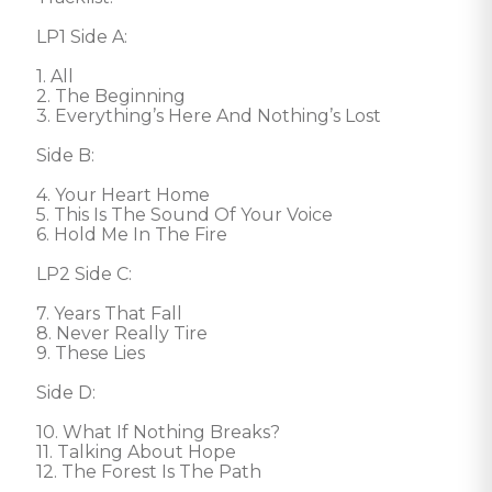
LP1 Side A: 

1. All 

2. The Beginning 

3. Everything’s Here And Nothing’s Lost 

Side B: 

4. Your Heart Home 

5. This Is The Sound Of Your Voice 

6. Hold Me In The Fire

LP2 Side C: 

7. Years That Fall 

8. Never Really Tire 

9. These Lies 

Side D: 

10. What If Nothing Breaks? 

11. Talking About Hope 

12. The Forest Is The Path