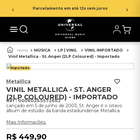
Parcelamento em até 12x sem juros
MÚSICA
LP | VINIL
VINIL IMPORTADO
Vinil Metallica - St. Anger (2LP Coloured) - Importado
Importado
Metallica
VINIL METALLICA - ST. ANGER
(2LP COLOURED) - IMPORTADO
:
00060245572662
Lançado em 5 de junho de 2003, St. Anger é o oitavo
álbum de estúdio da banda estadunidense Metallica.
Mais Informações.
R$
449
,
90