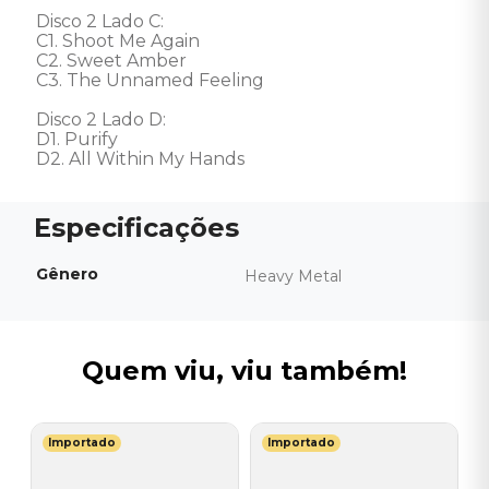
Disco 2 Lado C: 

C1. Shoot Me Again 

C2. Sweet Amber 

C3. The Unnamed Feeling 

Disco 2 Lado D: 

D1. Purify 

D2. All Within My Hands
Gênero
Heavy Metal
Quem viu, viu também!
Importado
Importado
M