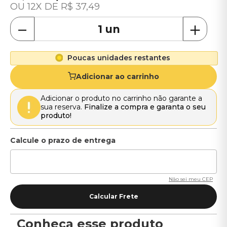
12
R$
37
,
49
－
＋
Poucas unidades restantes
Adicionar ao carrinho
Adicionar o produto no carrinho não garante a
sua reserva.
Finalize a compra e garanta o seu
produto!
Não sei meu CEP
Conheça esse produto