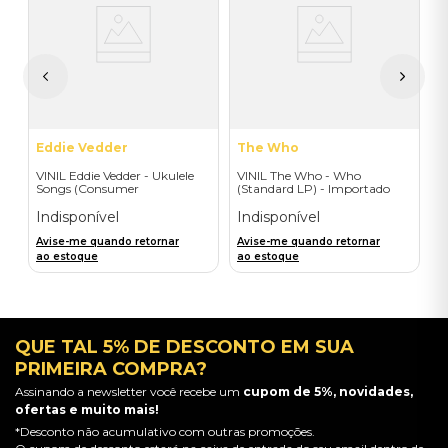
a
V
G
I
A
a
Eddie Vedder
The Who
VINIL Eddie Vedder - Ukulele
VINIL The Who - Who
Songs (Consumer
(Standard LP) - Importado
Engagement) - Importado
Indisponível
Indisponível
Avise-me quando retornar
Avise-me quando retornar
ao estoque
ao estoque
QUE TAL 5% DE DESCONTO EM SUA
PRIMEIRA COMPRA?
Assinando a newsletter você recebe um
cupom de 5%, novidades,
ofertas e muito mais!
*Desconto não acumulativo com outras promoções.