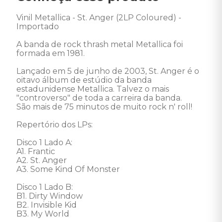
Vinil Metallica - St. Anger (2LP Coloured) - 
Importado 

A banda de rock thrash metal Metallica foi 
formada em 1981. 

Lançado em 5 de junho de 2003, St. Anger é o 
oitavo álbum de estúdio da banda 
estadunidense Metallica. Talvez o mais 
"controverso" de toda a carreira da banda.

São mais de 75 minutos de muito rock n' roll! 

Repertório dos LPs: 

Disco 1 Lado A: 

A1. Frantic 

A2. St. Anger 

A3. Some Kind Of Monster 

Disco 1 Lado B: 

B1. Dirty Window 

B2. Invisible Kid 

B3. My World 
