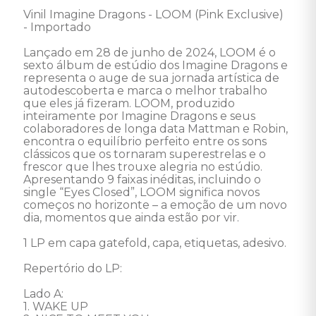
Vinil Imagine Dragons - LOOM (Pink Exclusive) 
- Importado 

Lançado em 28 de junho de 2024, LOOM é o 
sexto álbum de estúdio dos Imagine Dragons e 
representa o auge de sua jornada artística de 
autodescoberta e marca o melhor trabalho 
que eles já fizeram. LOOM, produzido 
inteiramente por Imagine Dragons e seus 
colaboradores de longa data Mattman e Robin, 
encontra o equilíbrio perfeito entre os sons 
clássicos que os tornaram superestrelas e o 
frescor que lhes trouxe alegria no estúdio. 
Apresentando 9 faixas inéditas, incluindo o 
single “Eyes Closed”, LOOM significa novos 
começos no horizonte – a emoção de um novo 
dia, momentos que ainda estão por vir. 

1 LP em capa gatefold, capa, etiquetas, adesivo. 

Repertório do LP: 

Lado A: 

1. WAKE UP 
