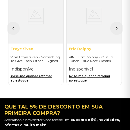
V
S
E
I
A
a
Troye Sivan
Eric Dolphy
Vinil Troye Sivan - Something
VINIL Eric Dolphy - Out To
To Give Each Other + Signed
Lunch (Blue Note Classic) -
Postcard - Importado
Importado
Indisponível
Indisponível
Avise-me quando retornar
Avise-me quando retornar
ao estoque
ao estoque
QUE TAL 5% DE DESCONTO EM SUA
PRIMEIRA COMPRA?
Assinando a newsletter você recebe um
cupom de 5%, novidades,
ofertas e muito mais!