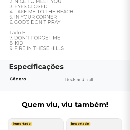
2. NICE TO MEET YOU 

3. EYES CLOSED 

4. TAKE ME TO THE BEACH 

5. IN YOUR CORNER 

6. GOD’S DON’T PRAY 

Lado B: 

7. DON’T FORGET ME 

8. KID 

9. FIRE IN THESE HILLS
Gênero
Rock and Roll
Quem viu, viu também!
Importado
Importado
E