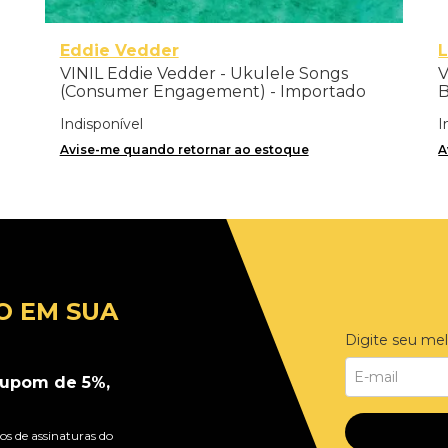
Eddie Vedder
L
VINIL Eddie Vedder - Ukulele Songs
V
(Consumer Engagement) - Importado
Indisponível
I
Avise-me quando retornar ao estoque
A
O EM SUA
Digite seu mel
upom de 5%,
s de assinaturas do