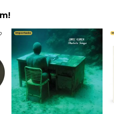
ém!
Importado
I