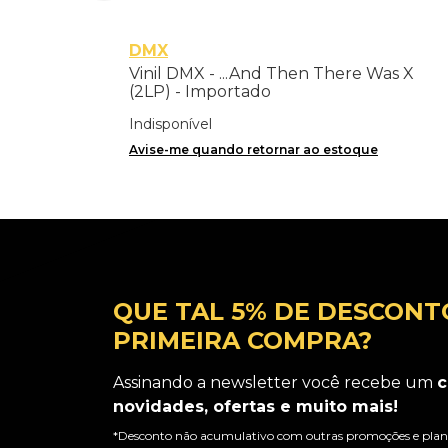
DMX
Vinil DMX - ...And Then There Was X
(2LP) - Importado
Indisponível
Avise-me quando retornar ao estoque
QUE TAL 5% DE DESCONT
PRIMEIRA COMPRA?
Assinando a newsletter você recebe um
c
novidades, ofertas e muito mais!
*Desconto não acumulativo com outras promoções e plano