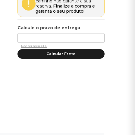
carrinho não garante a sua
reserva.
Finalize a compra e
garanta o seu produto!
Não sei meu CEP