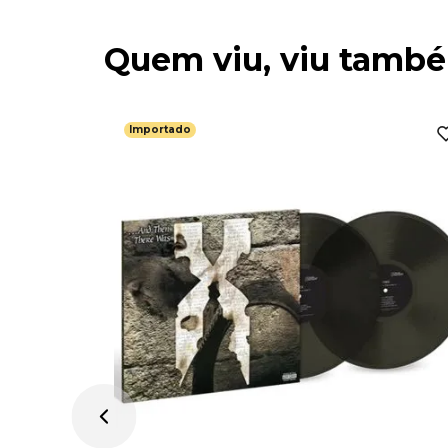
Quem viu, viu tamb
Importado
rip (2LP /