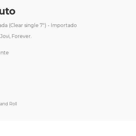
uto
da (Clear single 7") - Importado 

vi, Forever. 

nte 

and Roll