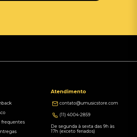
Atendimento
hback
contato@umusicstore.com
sco
(11) 4004-2859
 frequentes
De segunda à sexta das 9h às
17h (exceto feriados)
Entregas