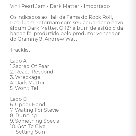
Vinil Pearl Jam - Dark Matter - Importado  

Os indicados ao Hall da Fama do Rock Roll, 
Pearl Jam, retornam com seu aguardado novo 
álbum Dark Matter. O 12º álbum de estúdio da 
banda foi produzido pelo produtor vencedor 
do Grammy®, Andrew Watt. 

Tracklist: 

Lado A: 

1.Sacred Of Fear 

2. React, Respond 

3. Wreckage 

4. Dark Matter 

5. Won’t Tell 

Lado B: 

6. Upper Hand 

7. Waiting For Stevie 

8. Running 

9. Something Special 

10. Got To Give 

11. Setting Sun