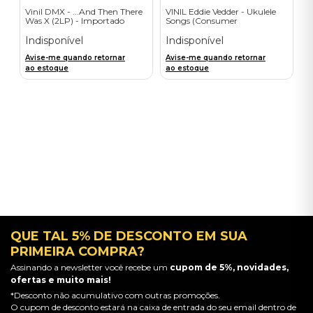
Vinil DMX - ...And Then There
VINIL Eddie Vedder - Ukulele
Was X (2LP) - Importado
Songs (Consumer
Engagement) - Importado
Indisponível
Indisponível
Avise-me quando retornar
Avise-me quando retornar
ao estoque
ao estoque
QUE TAL 5% DE DESCONTO EM SUA
PRIMEIRA COMPRA?
Assinando a newsletter você recebe um
cupom de 5%, novidades,
ofertas e muito mais!
*Desconto não acumulativo com outras promoções.
O cupom de desconto estará na caixa de entrada do seu email dentro de