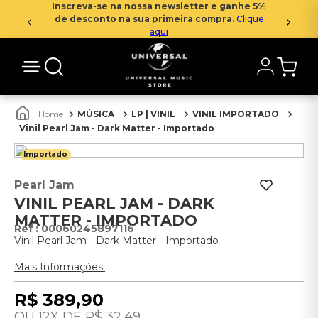
Inscreva-se na nossa newsletter e ganhe 5%
de desconto na sua primeira compra.
Clique
aqui
MÚSICA
LP | VINIL
VINIL IMPORTADO
Vinil Pearl Jam - Dark Matter - Importado
Importado
Pearl Jam
VINIL PEARL JAM - DARK
MATTER - IMPORTADO
:
00060245897116
Vinil Pearl Jam - Dark Matter - Importado
Mais Informações.
R$
389
,
90
12
R$
32
,
49