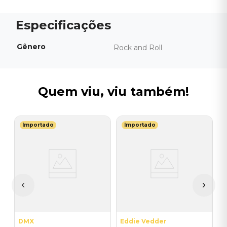
Gênero
Rock and Roll
Quem viu, viu também!
Importado
Importado
T
V
ry
B
I
I
A
a
DMX
Eddie Vedder