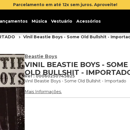
Parcelamento em até 12x sem juros. Aproveite!
ançamentos
Música
Vestuário
Acessórios
ORTADO
Vinil Beastie Boys - Some Old Bullshit - Importa
Beastie Boys
VINIL BEASTIE BOYS - SOME
OLD BULLSHIT - IMPORTAD
:
00060250745825
Vinil Beastie Boys - Some Old Bullshit - Importado
Mais Informações.