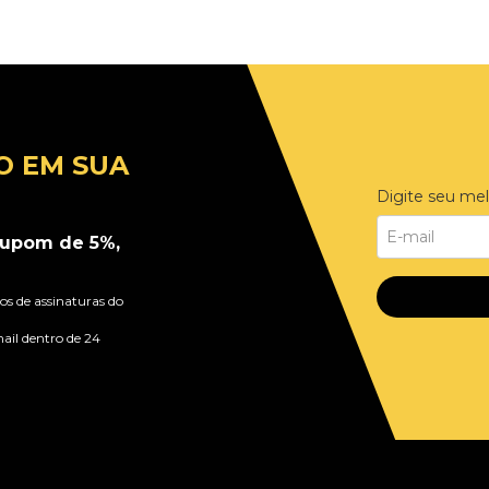
O EM SUA
Digite seu mel
upom de 5%,
s de assinaturas do
ail dentro de 24