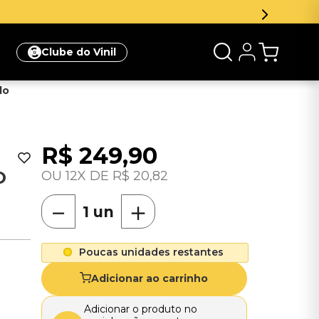
Clube do Vinil
do
R$
249
,
90
O
12
R$
20
,
82
－
＋
Poucas unidades restantes
Adicionar ao carrinho
Adicionar o produto no