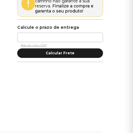
carrinho não garante a sua
reserva.
Finalize a compra e
garanta o seu produto!
Não sei meu CEP