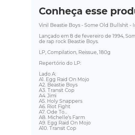
Conheça esse prod
Vinil Beastie Boys - Some Old Bullshit - 
Lançado em 8 de fevereiro de 1994, So
de rap rock Beastie Boys. 

LP, Compilation, Reissue, 180g 

Repertório do LP: 

Lado A: 

A1. Egg Raid On Mojo 

A2. Beastie Boys 

A3. Transit Cop 

A4. Jimi 

A5. Holy Snappers 

A6. Riot Fight 

A7. Ode To... 

A8. Michelle's Farm 

A9. Egg Raid On Mojo 

A10. Transit Cop 
