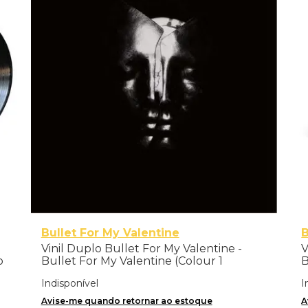
Bullet For My Valentine
Vinil Duplo Bullet For My Valentine -
V
o
Bullet For My Valentine (Colour 1
B
deluxe) - Importado
I
Indisponível
I
Avise-me quando retornar ao estoque
A