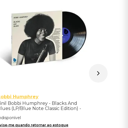
Vinil Car
Pink (LP 
Indisponíve
Avise-me qu
Bobbi Humphrey
inil Bobbi Humphrey - Blacks And
lues (LP/Blue Note Classic Edition) -
mportado
ndisponível
vise-me quando retornar ao estoque