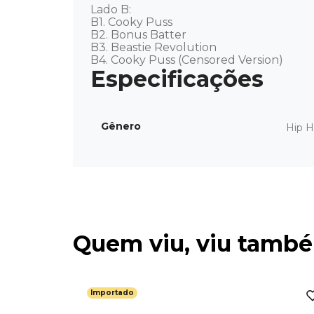
Lado B: 

B1. Cooky Puss 

B2. Bonus Batter 

B3. Beastie Revolution 

B4. Cooky Puss (Censored Version)
Gênero
Hip 
Quem viu, viu tamb
Importado