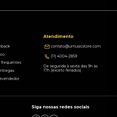
Atendimento
hback
contato@umusicstore.com
sco
(11) 4004-2859
 frequentes
De segunda à sexta das 9h às
17h (exceto feriados)
Entregas
evendedor
Siga nossas redes sociais