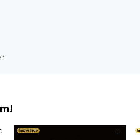
Hop
ém!
Importado
I