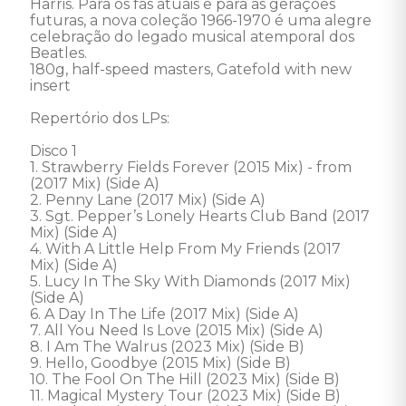
Harris. Para os fãs atuais e para as gerações 
futuras, a nova coleção 1966-1970 é uma alegre 
celebração do legado musical atemporal dos 
Beatles.

180g, half-speed masters, Gatefold with new 
insert

Repertório dos LPs:

Disco 1 

1. Strawberry Fields Forever (2015 Mix) - from 
(2017 Mix) (Side A) 

2. Penny Lane (2017 Mix) (Side A) 

3. Sgt. Pepper’s Lonely Hearts Club Band (2017 
Mix) (Side A) 

4. With A Little Help From My Friends (2017 
Mix) (Side A) 

5. Lucy In The Sky With Diamonds (2017 Mix) 
(Side A) 

6. A Day In The Life (2017 Mix) (Side A) 

7. All You Need Is Love (2015 Mix) (Side A) 

8. I Am The Walrus (2023 Mix) (Side B) 

9. Hello, Goodbye (2015 Mix) (Side B) 

10. The Fool On The Hill (2023 Mix) (Side B) 

11. Magical Mystery Tour (2023 Mix) (Side B) 
