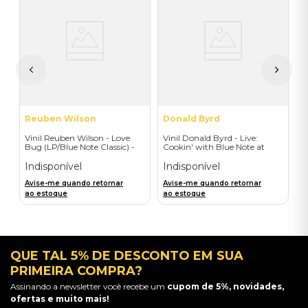
a
V
C
C
I
A
a
Reuben Wilson
Donald Byrd
Vinil Reuben Wilson - Love
Vinil Donald Byrd - Live:
Bug (LP/Blue Note Classic) -
Cookin' with Blue Note at
Importado
Montreux (LP) - Importado
Indisponível
Indisponível
Avise-me quando retornar
Avise-me quando retornar
ao estoque
ao estoque
QUE TAL 5% DE DESCONTO EM SUA
PRIMEIRA COMPRA?
Assinando a newsletter você recebe um
cupom de 5%, novidades,
ofertas e muito mais!