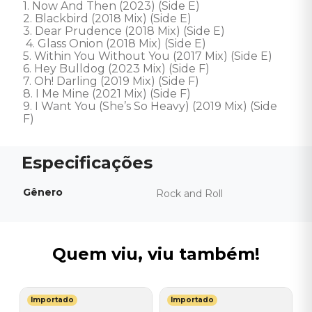
1. Now And Then (2023) (Side E) 

2. Blackbird (2018 Mix) (Side E) 

3. Dear Prudence (2018 Mix) (Side E)

 4. Glass Onion (2018 Mix) (Side E) 

5. Within You Without You (2017 Mix) (Side E) 

6. Hey Bulldog (2023 Mix) (Side F) 

7. Oh! Darling (2019 Mix) (Side F) 

8. I Me Mine (2021 Mix) (Side F) 

9. I Want You (She’s So Heavy) (2019 Mix) (Side 
F)
Gênero
Rock and Roll
Quem viu, viu também!
Importado
Importado
S