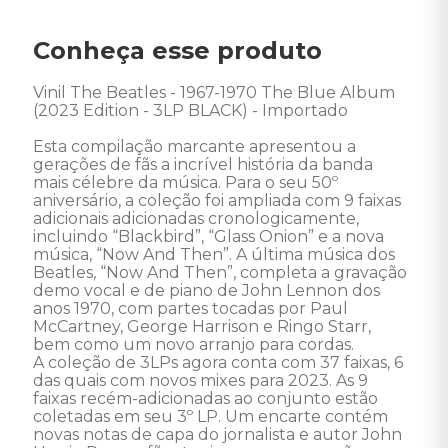
Conheça esse produto
Vinil The Beatles - 1967-1970 The Blue Album 
(2023 Edition - 3LP BLACK) - Importado 

Esta compilação marcante apresentou a 
gerações de fãs a incrível história da banda 
mais célebre da música. Para o seu 50º 
aniversário, a coleção foi ampliada com 9 faixas 
adicionais adicionadas cronologicamente, 
incluindo “Blackbird”, “Glass Onion” e a nova 
música, “Now And Then”. A última música dos 
Beatles, “Now And Then”, completa a gravação 
demo vocal e de piano de John Lennon dos 
anos 1970, com partes tocadas por Paul 
McCartney, George Harrison e Ringo Starr, 
bem como um novo arranjo para cordas.

A coleção de 3LPs agora conta com 37 faixas, 6 
das quais com novos mixes para 2023. As 9 
faixas recém-adicionadas ao conjunto estão 
coletadas em seu 3º LP. Um encarte contém 
novas notas de capa do jornalista e autor John 