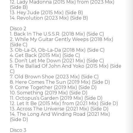
12. Lady Madonna (2015 Mix) from (2023 Mix) 
(Side B) 

13. Hey Jude (2015 Mix) (Side B) 

14. Revolution (2023 Mix) (Side B)  

Disco 2 

1. Back In The U.S.S.R. (2018 Mix) (Side C) 

2. While My Guitar Gently Weeps (2018 Mix) 
(Side C) 

3. Ob-La-Di, Ob-La-Da (2018 Mix) (Side C) 

4. Get Back (2015 Mix) (Side C) 

5. Don’t Let Me Down (2021 Mix) (Side C) 

6. The Ballad Of John And Yoko (2015 Mix) (Side 
C) 

7. Old Brown Shoe (2023 Mix) (Side C) 

8. Here Comes The Sun (2019 Mix) (Side D) 

9. Come Together (2019 Mix) (Side D) 

10. Something (2019 Mix) (Side D) 

11. Octopus’s Garden (2019 Mix) (Side D) 

12. Let It Be (2015 Mix) from (2021 Mix) (Side D) 

13. Across The Universe (2021 Mix) (Side D) 

14. The Long And Winding Road (2021 Mix) 
(Side D)  

Disco 3 
