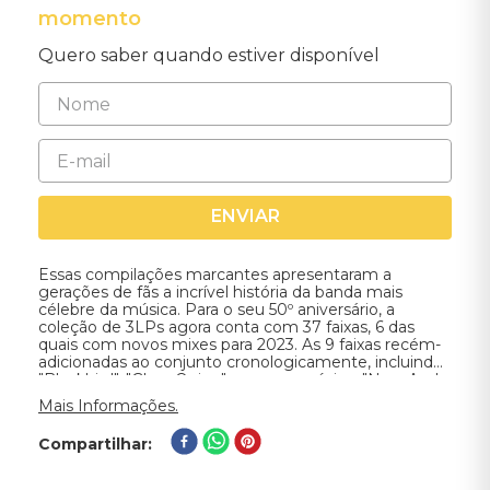
momento
Quero saber quando estiver disponível
ENVIAR
Essas compilações marcantes apresentaram a
gerações de fãs a incrível história da banda mais
célebre da música. Para o seu 50º aniversário, a
coleção de 3LPs agora conta com 37 faixas, 6 das
quais com novos mixes para 2023. As 9 faixas recém-
adicionadas ao conjunto cronologicamente, incluindo
"Blackbird", "Glass Onion" e a nova música, "Now And
Then" estão no seu terceiro LP.
Mais Informações.
Compartilhar