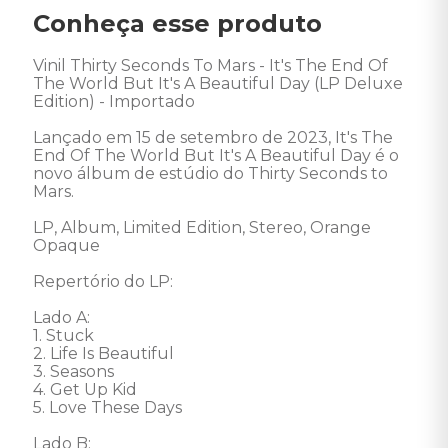
Conheça esse produto
Vinil Thirty Seconds To Mars - It's The End Of 
The World But It's A Beautiful Day (LP Deluxe 
Edition) - Importado 

Lançado em 15 de setembro de 2023, It's The 
End Of The World But It's A Beautiful Day é o 
novo álbum de estúdio do Thirty Seconds to 
Mars. 

LP, Album, Limited Edition, Stereo, Orange 
Opaque 

Repertório do LP: 

Lado A: 

1. Stuck 

2. Life Is Beautiful 

3. Seasons 

4. Get Up Kid 

5. Love These Days 

Lado B: 
