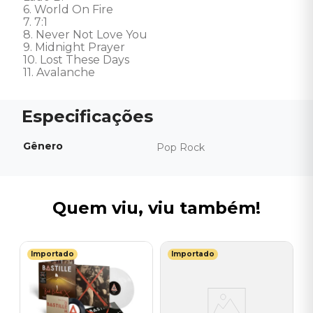
6. World On Fire 

7. 7:1 

8. Never Not Love You 

9. Midnight Prayer 

10. Lost These Days 

11. Avalanche
Gênero
Pop Rock
Quem viu, viu também!
Importado
Importado
M
e
V
Of
-
-