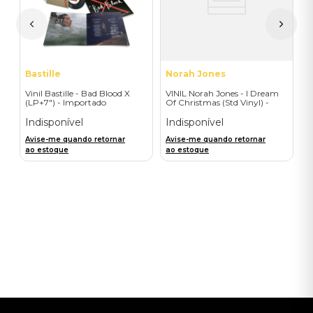
I
A
a
Bastille
Norah Jones
Vinil Bastille - Bad Blood X
VINIL Norah Jones - I Dream
(LP+7") - Importado
Of Christmas (Std Vinyl) -
Importado
Indisponível
Indisponível
Avise-me quando retornar
Avise-me quando retornar
ao estoque
ao estoque