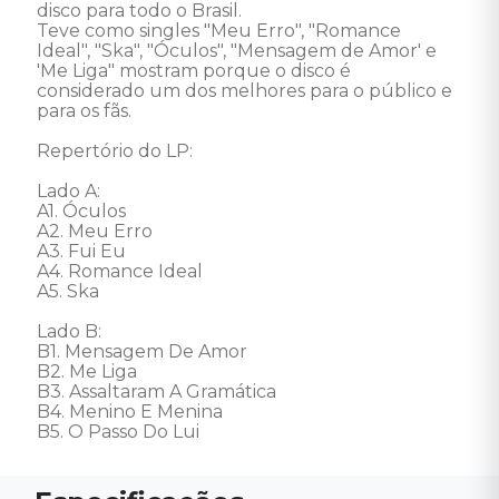
disco para todo o Brasil. 

Teve como singles "Meu Erro", "Romance 
Ideal", "Ska", "Óculos", "Mensagem de Amor' e 
'Me Liga" mostram porque o disco é 
considerado um dos melhores para o público e 
para os fãs. 

Repertório do LP:

Lado A: 

A1. Óculos 

A2. Meu Erro 

A3. Fui Eu 

A4. Romance Ideal 

A5. Ska 

Lado B: 

B1. Mensagem De Amor 

B2. Me Liga 

B3. Assaltaram A Gramática 

B4. Menino E Menina 

B5. O Passo Do Lui