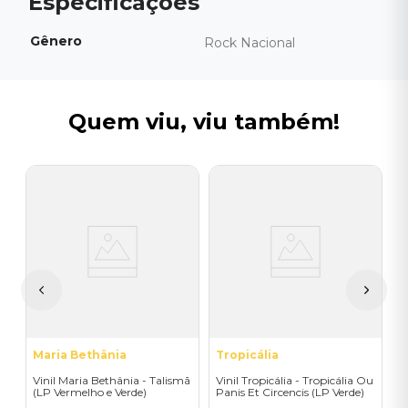
Gênero
Rock Nacional
Quem viu, viu também!
G
a
V
V
I
A
a
Maria Bethânia
Tropicália
Vinil Maria Bethânia - Talismã
Vinil Tropicália - Tropicália Ou
(LP Vermelho e Verde)
Panis Et Circencis (LP Verde)