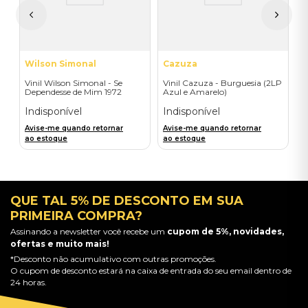
A
a
Wilson Simonal
Cazuza
Vinil Wilson Simonal - Se
Vinil Cazuza - Burguesia (2LP
Dependesse de Mim 1972
Azul e Amarelo)
(Laranja Translúcido)
Indisponível
Indisponível
Avise-me quando retornar
Avise-me quando retornar
ao estoque
ao estoque
QUE TAL 5% DE DESCONTO EM SUA
PRIMEIRA COMPRA?
Assinando a newsletter você recebe um
cupom de 5%, novidades,
ofertas e muito mais!
*Desconto não acumulativo com outras promoções.
O cupom de desconto estará na caixa de entrada do seu email dentro de
24 horas.