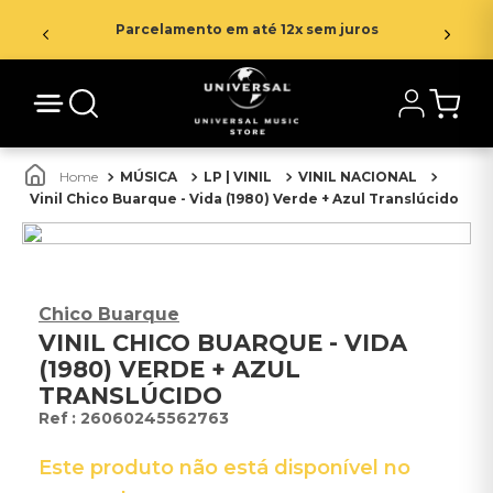
Parcelamento em até 12x sem juros
MÚSICA
LP | VINIL
VINIL NACIONAL
Vinil Chico Buarque - Vida (1980) Verde + Azul Translúcido
Chico Buarque
VINIL CHICO BUARQUE - VIDA
(1980) VERDE + AZUL
TRANSLÚCIDO
:
26060245562763
Este produto não está disponível no