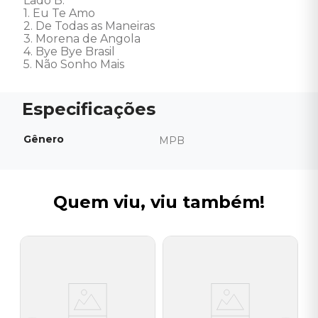
Lado B: 

1. Eu Te Amo  

2. De Todas as Maneiras 

3. Morena de Angola 

4. Bye Bye Brasil 

5. Não Sonho Mais
Gênero
MPB
Quem viu, viu também!
J
V
I