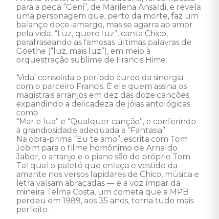
para a peça “Geni”, de Marilena Ansaldi, e revela 
uma personagem que, perto da morte, faz um 
balanço doce-amargo, mas se agarra ao amor 
pela vida. “Luz, quero luz”, canta Chico, 
parafraseando as famosas últimas palavras de 
Göethe (“luz, mais luz”), em meio à 
orquestração sublime de Francis Hime.

‘Vida’ consolida o período áureo da sinergia 
com o parceiro Francis. É ele quem assina os 
magistrais arranjos em dez das doze canções, 
expandindo a delicadeza de jóias antológicas 
como 

“Mar e lua” e “Qualquer canção”, e conferindo 
a grandiosidade adequada a “Fantasia”.

Na obra-prima “Eu te amo”, escrita com Tom 
Jobim para o filme homônimo de Arnaldo 
Jabor, o arranjo e o piano são do próprio Tom. 
Tal qual o paletó que enlaça o vestido da 
amante nos versos lapidares de Chico, música e 
letra valsam abraçadas — e a voz ímpar da 
mineira Telma Costa, um cometa que a MPB 
perdeu em 1989, aos 35 anos, torna tudo mais 
perfeito.
