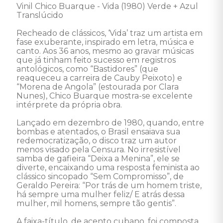
Vinil Chico Buarque - Vida (1980) Verde + Azul 
Translúcido 

Recheado de clássicos, ‘Vida’ traz um artista em 
fase exuberante, inspirado em letra, música e 
canto. Aos 36 anos, mesmo ao gravar músicas 
que já tinham feito sucesso em registros 
antológicos, como “Bastidores” (que 
reaqueceu a carreira de Cauby Peixoto) e 
“Morena de Angola” (estourada por Clara 
Nunes), Chico Buarque mostra-se excelente 
intérprete da própria obra.

Lançado em dezembro de 1980, quando, entre 
bombas e atentados, o Brasil ensaiava sua 
redemocratização, o disco traz um autor 
menos visado pela Censura. No irresistível 
samba de gafieira “Deixa a Menina”, ele se 
diverte, encaixando uma resposta feminista ao 
clássico sincopado “Sem Compromisso”, de 
Geraldo Pereira: “Por trás de um homem triste, 
há sempre uma mulher feliz/ E atrás dessa 
mulher, mil homens, sempre tão gentis”.

A faixa-título, de acento cubano, foi composta 