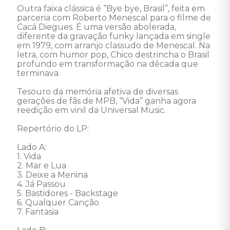
Outra faixa clássica é “Bye bye, Brasil”, feita em 
parceria com Roberto Menescal para o filme de 
Cacá Diegues. É uma versão abolerada, 
diferente da gravação funky lançada em single 
em 1979, com arranjo classudo de Menescal. Na 
letra, com humor pop, Chico destrincha o Brasil 
profundo em transformação na década que 
terminava. 

Tesouro da memória afetiva de diversas 
gerações de fãs de MPB, “Vida” ganha agora 
reedição em vinil da Universal Music.

Repertório do LP: 

Lado A: 

1. Vida 

2. Mar e Lua 

3. Deixe a Menina 

4. Já Passou 

5. Bastidores - Backstage 

6. Qualquer Canção 

7. Fantasia 
