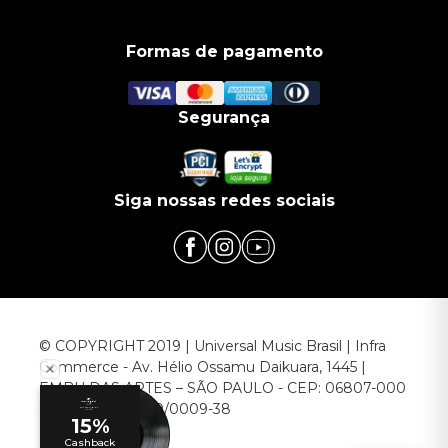
Formas de pagamento
Segurança
Siga nossas redes sociais
© COPYRIGHT 2019 | Universal Music Brasil | Infra
Commerce - Av. Hélio Ossamu Daikuara, 1445 |
EMBU DAS ARTES – SÃO PAULO - CEP: 06807-000
CNPJ: 00.952.789/0009-38