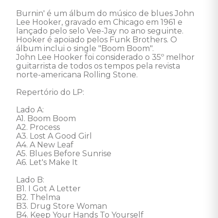
Burnin' é um álbum do músico de blues John 
Lee Hooker, gravado em Chicago em 1961 e 
lançado pelo selo Vee-Jay no ano seguinte. 
Hooker é apoiado pelos Funk Brothers. O 
álbum inclui o single "Boom Boom". 

John Lee Hooker foi considerado o 35º melhor 
guitarrista de todos os tempos pela revista 
norte-americana Rolling Stone. 

Repertório do LP: 

Lado A: 

A1. Boom Boom 

A2. Process 

A3. Lost A Good Girl 

A4. A New Leaf 

A5. Blues Before Sunrise 

A6. Let's Make It 

Lado B:

B1. I Got A Letter 

B2. Thelma 

B3. Drug Store Woman 

B4. Keep Your Hands To Yourself 
