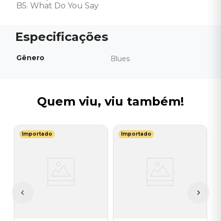
B5. What Do You Say
Gênero
Blues
Quem viu, viu também!
Importado
Importado
G
V
H
I
A
a