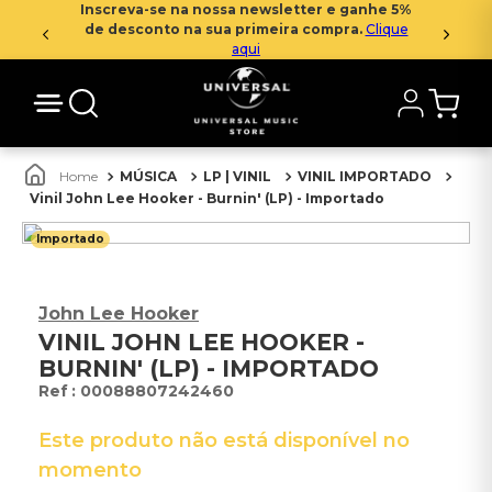
Inscreva-se na nossa newsletter e ganhe 5%
de desconto na sua primeira compra.
Clique
aqui
MÚSICA
LP | VINIL
VINIL IMPORTADO
Vinil John Lee Hooker - Burnin' (LP) - Importado
Importado
John Lee Hooker
VINIL JOHN LEE HOOKER -
BURNIN' (LP) - IMPORTADO
:
00088807242460
Este produto não está disponível no
momento