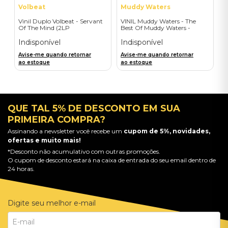
Volbeat
Muddy Waters
Vinil Duplo Volbeat - Servant
VINIL Muddy Waters - The
Of The Mind (2LP
Best Of Muddy Waters -
Orange/Blue / D2C) -
Importado
Importado
Indisponível
Indisponível
Avise-me quando retornar
Avise-me quando retornar
ao estoque
ao estoque
QUE TAL 5% DE DESCONTO EM SUA
PRIMEIRA COMPRA?
Assinando a newsletter você recebe um
cupom de 5%, novidades,
ofertas e muito mais!
*Desconto não acumulativo com outras promoções.
O cupom de desconto estará na caixa de entrada do seu email dentro de
24 horas.
Digite seu melhor e-mail