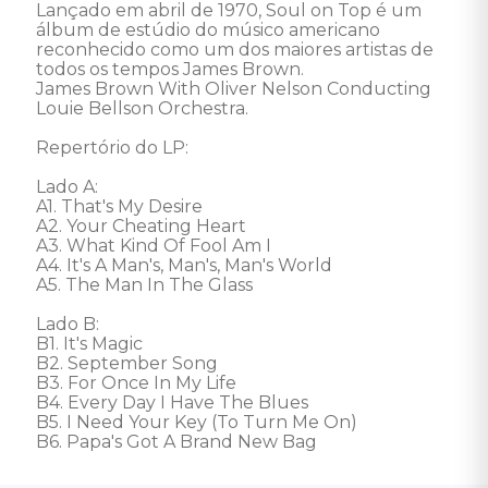
Lançado em abril de 1970, Soul on Top é um 
álbum de estúdio do músico americano 
reconhecido como um dos maiores artistas de 
todos os tempos James Brown. 

James Brown With Oliver Nelson Conducting 
Louie Bellson Orchestra.  

Repertório do LP: 

Lado A: 

A1. That's My Desire 

A2. Your Cheating Heart 

A3. What Kind Of Fool Am I 

A4. It's A Man's, Man's, Man's World 

A5. The Man In The Glass 

Lado B: 

B1. It's Magic 

B2. September Song 

B3. For Once In My Life 

B4. Every Day I Have The Blues 

B5. I Need Your Key (To Turn Me On) 

B6. Papa's Got A Brand New Bag