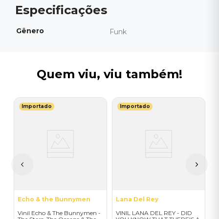
Gênero
Funk
Quem viu, viu também!
Importado
Importado
P
ad
V
C
I
A
a
Echo & the Bunnymen
Lana Del Rey
Vinil Echo & The Bunnymen -
VINIL LANA DEL REY - DID