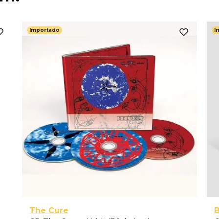
Importado
I
The Cure