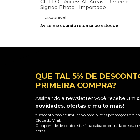
CD FLO - Access All Areas - Renee +
Signed Photo - Importado
Indisponível
Avise-me quando retornar ao estoque
QUE TAL 5% DE DESCONT
PRIMEIRA COMPRA?
Assinando a newsletter você recebe um
c
novidades, ofertas e muito mais!
*Desconto não acumulativo com outras promoções e plano
Clube do Vinil.
O cupom de desconto estará na caixa de entrada do seu em
horas.