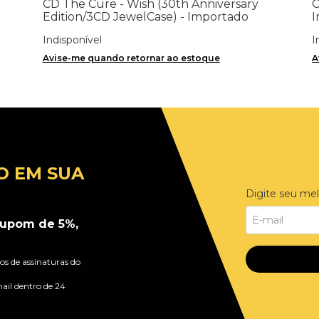
CD The Cure - Wish (30th Anniversary
C
Edition/3CD JewelCase) - Importado
I
Indisponível
I
Avise-me quando retornar ao estoque
A
O EM SUA
Digite seu mel
upom de 5%,
s de assinaturas do
ail dentro de 24