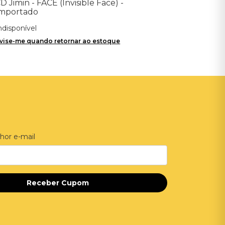
D Jimin - FACE (Invisible Face) -
mportado
ndisponível
vise-me quando retornar ao estoque
hor e-mail
Receber Cupom