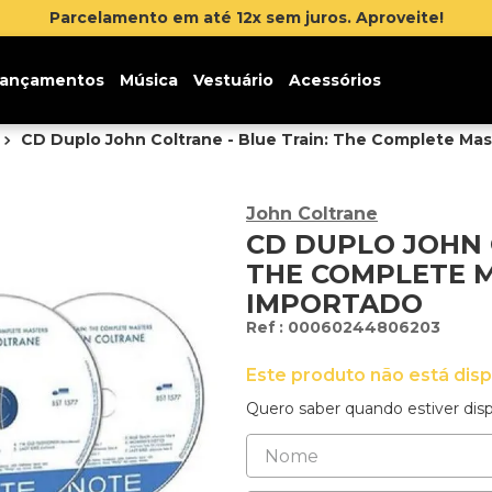
lamento em até 12x sem juros. Aproveite!
ançamentos
Música
Vestuário
Acessórios
CD Duplo John Coltrane - Blue Train: The Complete Mas
John Coltrane
CD DUPLO JOHN 
THE COMPLETE M
IMPORTADO
:
00060244806203
Este produto não está dis
Quero saber quando estiver disp