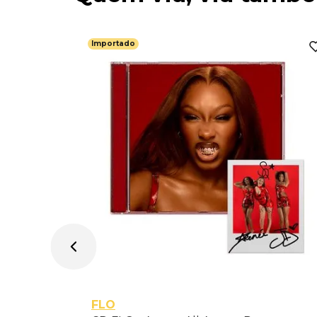
Importado
ortado
FLO