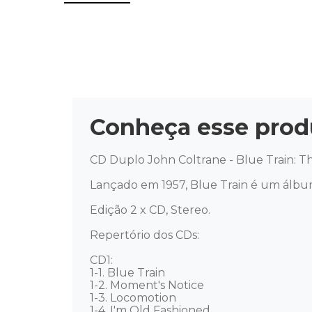
Conheça esse prod
CD Duplo John Coltrane - Blue Train: T
Lançado em 1957, Blue Train é um álbum 
Edição 2 x CD, Stereo. 

Repertório dos CDs: 

CD1: 

1-1. Blue Train 

1-2. Moment's Notice 

1-3. Locomotion 

1-4. I'm Old Fashioned 
