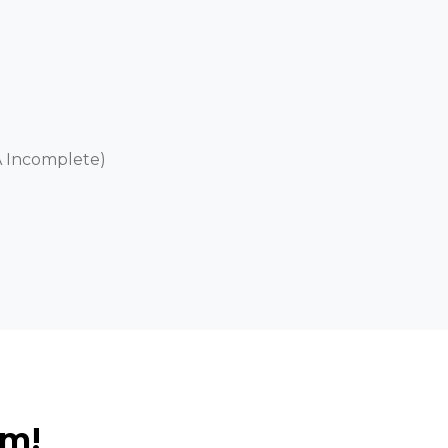


 Incomplete) 

ém!