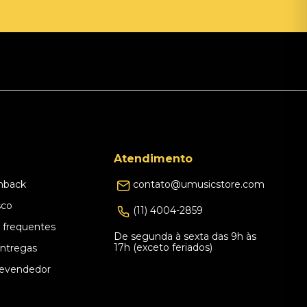
Atendimento
hback
contato@umusicstore.com
sco
(11) 4004-2859
 frequentes
De segunda à sexta das 9h às
17h (exceto feriados)
Entregas
evendedor