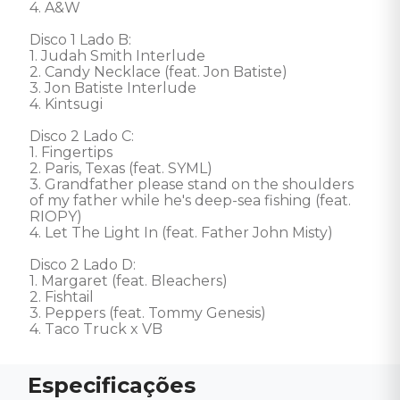
4. A&W 

Disco 1 Lado B:

1. Judah Smith Interlude 

2. Candy Necklace (feat. Jon Batiste) 

3. Jon Batiste Interlude 

4. Kintsugi 

Disco 2 Lado C:

1. Fingertips 

2. Paris, Texas (feat. SYML) 

3. Grandfather please stand on the shoulders 
of my father while he's deep-sea fishing (feat. 
RIOPY) 

4. Let The Light In (feat. Father John Misty) 

Disco 2 Lado D:

1. Margaret (feat. Bleachers) 

2. Fishtail 

3. Peppers (feat. Tommy Genesis) 

4. Taco Truck x VB