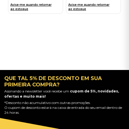
Avise-me quando retornar
Avise-me quando retornar
ao estoque
ao estoque
QUE TAL 5% DE DESCONTO EM SUA
PRIMEIRA COMPRA?
Assinando a newsletter você recebe um
cupom de 5%, novidades,
ofertas e muito mais!
*Desconto não acumulativo com outras promoções.
O cupom de desconto estará na caixa de entrada do seu email dentro de
24 horas.