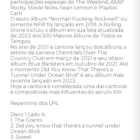
participações especiais de The Weeknd, ASAP 
Rocky, Stevie Nicks, Sean Lennon e Playboi 
Carti. 

O sexto álbum "Norman Fucking Rockwell" ou 
somente NFR! foi lançado em 2019. A Rolling 
Stone incluiu o álbum em sua lista atualizada 
de 2023 dos 500 Maiores Álbuns de Todos os 
Tempos. 

No ano de 2021 a cantora lançou dois álbuns, o 
sétimo da carreira Chemtrails Over The 
Country Club em março de 2021 e seu oitavo 
álbum Blue Banisters em outubro de 2021. Até 
o momento Did You Know That There's a 
Tunnel Under Ocean Blvd" é seu álbum mais 
recente lançado em 2023. 

Hoje a cantora é considerada uma das cantoras 
e compositoras mais influentes do século XXI. 

Repertório dos LPs: 

Disco 1 Lado A:

1. The Grants 

2. Did you know that there's a tunnel under 
Ocean Blvd 

3. Sweet 
