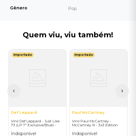
Gênero
Pop
Quem viu, viu também!
Importado
Importado
F
ad
V
(
T
I
A
a
Def Leppard
Paul McCartney
Vinil Def Leppard - Just Like
Vinil Paul McCartney -
73 (LP 7" Exclusive/Blue) -
McCartney III - 3x3 Edition
Importado
(1LP) - Importado
Indisponível
Indisponível