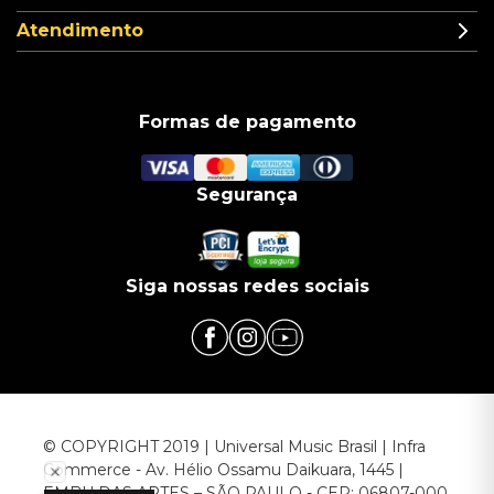
Atendimento
Formas de pagamento
Segurança
Siga nossas redes sociais
© COPYRIGHT 2019 | Universal Music Brasil | Infra
Commerce - Av. Hélio Ossamu Daikuara, 1445 |
EMBU DAS ARTES – SÃO PAULO - CEP: 06807-000