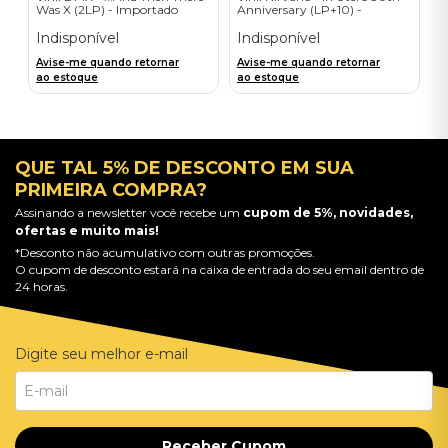
Was X (2LP) - Importado
Anniversary (LP+10) -
Importado
Indisponível
Indisponível
Avise-me quando retornar
Avise-me quando retornar
ao estoque
ao estoque
QUE TAL 5% DE DESCONTO EM SUA
PRIMEIRA COMPRA?
Assinando a newsletter você recebe um
cupom de 5%, novidades,
ofertas e muito mais!
*Desconto não acumulativo com outras promoções.
O cupom de desconto estará na caixa de entrada do seu email dentro de
24 horas.
Digite seu melhor e-mail
Receber Cupom