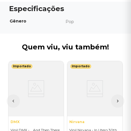
Gênero
Pop
Quem viu, viu também!
Importado
Importado
S
V
F
I
I
A
a
DMX
Nirvana
Vinil DMX - ...And Then There
Vinil Nirvana - In Utero 30th