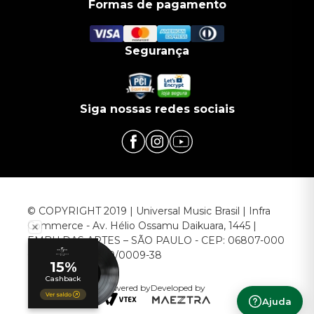
Formas de pagamento
Segurança
Siga nossas redes sociais
© COPYRIGHT 2019 | Universal Music Brasil | Infra
Commerce - Av. Hélio Ossamu Daikuara, 1445 |
EMBU DAS ARTES – SÃO PAULO - CEP: 06807-000
CNPJ: 00.952.789/0009-38
Powered by
Developed by
Ajuda