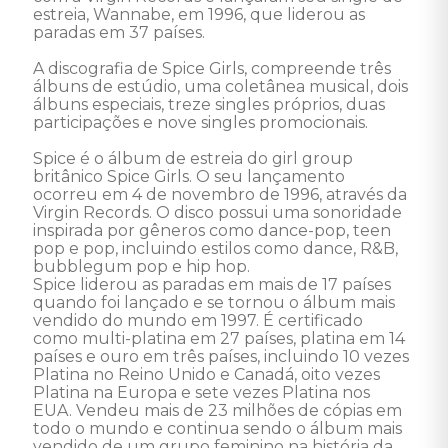
estreia, Wannabe, em 1996, que liderou as 
paradas em 37 países.

A discografia de Spice Girls, compreende três 
álbuns de estúdio, uma coletânea musical, dois 
álbuns especiais, treze singles próprios, duas 
participações e nove singles promocionais. 

Spice é o álbum de estreia do girl group 
britânico Spice Girls. O seu lançamento 
ocorreu em 4 de novembro de 1996, através da 
Virgin Records. O disco possui uma sonoridade 
inspirada por gêneros como dance-pop, teen 
pop e pop, incluindo estilos como dance, R&B, 
bubblegum pop e hip hop. 

Spice liderou as paradas em mais de 17 países 
quando foi lançado e se tornou o álbum mais 
vendido do mundo em 1997. É certificado 
como multi-platina em 27 países, platina em 14 
países e ouro em três países, incluindo 10 vezes 
Platina no Reino Unido e Canadá, oito vezes 
Platina na Europa e sete vezes Platina nos 
EUA. Vendeu mais de 23 milhões de cópias em 
todo o mundo e continua sendo o álbum mais 
vendido de um grupo feminino na história da 