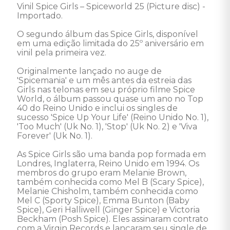
Vinil Spice Girls – Spiceworld 25 (Picture disc) - 
Importado. 

O segundo álbum das Spice Girls, disponível 
em uma edição limitada do 25º aniversário em 
vinil pela primeira vez.

Originalmente lançado no auge de 
'Spicemania' e um mês antes da estreia das 
Girls nas telonas em seu próprio filme Spice 
World, o álbum passou quase um ano no Top 
40 do Reino Unido e inclui os singles de 
sucesso 'Spice Up Your Life' (Reino Unido No. 1), 
'Too Much' (Uk No. 1), 'Stop' (Uk No. 2) e 'Viva 
Forever' (Uk No. 1).

As Spice Girls são uma banda pop formada em 
Londres, Inglaterra, Reino Unido em 1994. Os 
membros do grupo eram Melanie Brown, 
também conhecida como Mel B (Scary Spice), 
Melanie Chisholm, também conhecida como 
Mel C (Sporty Spice), Emma Bunton (Baby 
Spice), Geri Halliwell (Ginger Spice) e Victoria 
Beckham (Posh Spice). Eles assinaram contrato 
com a Virgin Records e lançaram seu single de 