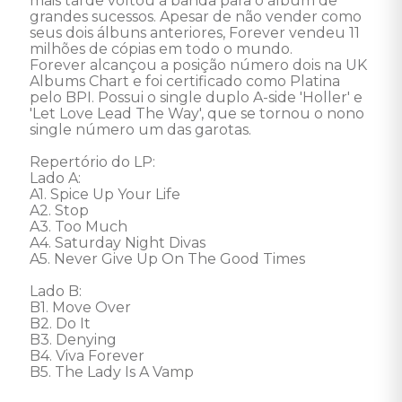
mais tarde voltou à banda para o álbum de 
grandes sucessos. Apesar de não vender como 
seus dois álbuns anteriores, Forever vendeu 11 
milhões de cópias em todo o mundo. 

Forever alcançou a posição número dois na UK 
Albums Chart e foi certificado como Platina 
pelo BPI. Possui o single duplo A-side 'Holler' e 
'Let Love Lead The Way', que se tornou o nono 
single número um das garotas. 

Repertório do LP: 

Lado A: 

A1. Spice Up Your Life           

A2. Stop      

A3. Too Much           

A4. Saturday Night Divas      

A5. Never Give Up On The Good Times          

Lado B:  

B1. Move Over         

B2. Do It      

B3. Denying              

B4. Viva Forever      

B5. The Lady Is A Vamp