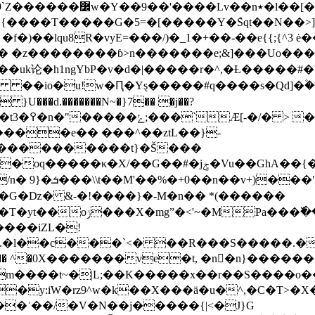
 ��cq�~�_̛�����ǟ~���?
����T�����G�5=�[�����Y�݊Sqt��N��>].
f�)��lqu8R�vyE=���/)�_1�+��-��e{{;{^3
��������ɓ>n�������e;&]� ��Uo� ��%2
?��uk论�h1ngYbP�v�d�|�����r�^,�Ƚ�����#�
io�u!w�Ԥ�Yȿ�����#q����s�Qd]�۫������޼x*
��d.�������N~�}7�� �j��?
��}�]}x�
����e�� ���^��ztL��}-
b����������t}�Š���
�GhA��{�l�j��龝����ݢs��q_�\v7���^���w%�*
\t��M'��%�+0��n��v+)���"��6�=
a�B)�M�nż��Nj��>������Ɛ��}
���iZL�!
�l��c���`<� ��R���S�����.�
[��� ^�0X�������ve�t, �n򬻐�n}���
փm����t~�|L;��K�����x��r��S����o
:iW�rz9^w�k��X���ӓ�u�^,�C�T>�X�OB �vz҅