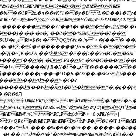
�zG�$KC��P��"6Ŋ���)·@�8��DN���
�W��� �j>?�;=��ʀR$@Yr3!�z��B�4^Ȫ�@�=&XM��P
K���]�'�� �c�] ��2��4S$M)��7��
����L�?
eO!�a�V,Ś;�z�%�������QHm�u�0�� 
[�˅]K�xXA ��*x �F��{:��5o�C��$Ai"
R�N��ڥY������I3 �� �S�4Β��/
#bǤ�>ؒ��0"
� +&�����1��>�4�?
ByJ��@F�]3�T<��T��rň^(ϳ�d�r�Fl
�>6Լqd|gY�u�k5&y:� �b0-�Q #{�6�
QT`��
YJ>Q� o�y�e��iT�V�m���Bxe�~�҄�(�1�\T 1�
��X"bB"��� �%�N�Ҙ�h+��_����~��#��.�