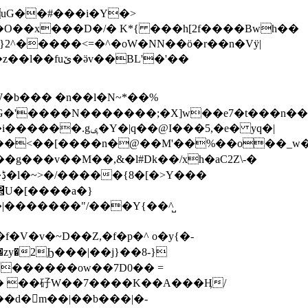
�O��x���D�/� K*{ ���h[2f����Bwh��
v}2^�����<=�^�oW�NN��ӧ�r��n�Vӱ|
BL'�'��
W�b��� �n��l�N~*��%
<��[����n�@��M'��%��o��_w���t
�g���v��M��,&�l#Dk��/xh�aC2Z\-�
΂U�[����a�}
��f�V�v�~D��Z,�f�p�^ o�y{�-
zy�2Ϧ���|��j}��8-}
�������ow��7D0�� =
g� ��矷W��7����K��A���Ӊ/