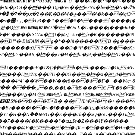
Ō�������Ho�K� !�*�oT0�'��G�۬_U_���A���
7No�ߕe��N�ڭlR� ��c�׿W" X��[ENZ�95��ח Xvt�^�f
{3 ��~�6/�f�7����k�f��ttAOg���|�����
Q"�h5����ț�Z�8Oޮ.�5 �Oa L�U����j���drd
�P ����rSGAu�{t�@z[=ko�a�K�fe�����69
������g3lj"� ��D�*P�B2I 2���
�zK
���t��cP�T&C꤬��%h�bu���yU�1tggRIs
́����LcZq:��07U��0Ğ����s!�_d�#E
��4*4' ��W��W��r8���\i�F�+��Wѥ~&
�6���H�Vr�D+і Y�j����%
]�BOҢ��Q!aQ��Y!
ܛ�֔aB&�����KQ^�x�7���2 "��xL���t9��
'uU�γ*��yX��:O�lT�q��zt٪�*{U>�=|�#Ut�|
���?�taܛ$s�Z���]Y��f���|
�;�Qϊֹ�`���SIY���@P� #���sf)L=���
���|�� ��+�sgj��=T�� "A�O��jOO�i