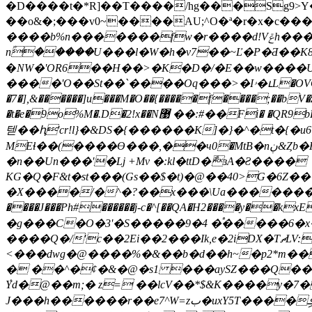
�D����t�*R]��T����/hg���Sg9>Y�1��ƣ��|�>آ�� k>h���`q
��o&�;���v0~����AU;^O�ª�r�x�c��
����b%n�������fw�r����d!Vݝh���j݊�ew�-���/nD�Up��O��������A�-
�NW�'OR6��H��>�K�D�/�E��w����U9
����'O��St��`����Oq���>�Iۥ�ւL�OVO�N.�qw�X|p�XuƎst�ui�)����:� WO_�o�;� }
�7�],&������]u���M�O��{�����f����;��bV�z
�t�e�9o%M�.D�2!x��N޹ ��:#��Fi� �QR9bD �IBI���Ƌ ]���emL�|�14C�����D��*�ʕ���,�L>��:�b9:G(�Ih+SJ�q��{��TZ9�V.k��6Z8iLʜ����I뭢��#��^EJf
텓��ԧ'cr!l}�&DS�{������K]�}�^�t�{
MEɬ��(����ϴ���,��ч0�MtB�nڹ&Ȥb�H��-��)���`����P:+�P=*!�lD~���t0��� 5ݠ�1���:[��k��V��$�it��{^fM���Yi}
�n��Un���'�ǈ +Mv �:kl�ttD�ާɜA�Ƨ����
KG�Q�F&t�st���(Gs��$�t)�@��40>G�6Z�
�X����/�^�?��x���\Ua��������v��k�7ےcKQ@�;��,s��J7�VD�8�D%)���I���PI-b�P��i�
����J���Ph#������j-c�^[��QA�H2����y��
�g���C�O�3'�S�����9�4 �֠�����6�x
����Q�/'c��2Ei��2���Ik,e�2iDX�TޗLV:t�p�ȋ� Y�a�u� �suf�Ko�����h�1� �(�^iM��Ҍht !�$ї �T#@}ܓ+&>i_�� �έ4���vʄ67���IW{x�e_�9>
<���dwg�@����%�&��b�d��h~�p2*m��c!�M�|�ڙ�Io��H������h��H[)FM���u���RF���
ٝYd�@��m;� z= ��lcV��*$&K����y�7�
J���h������r��e7^W=zب�uxY5T����ިܦ��z:|����t��|� �h�� ۆpfY���!�p�dT�f���(.q���%����׎L�;甂