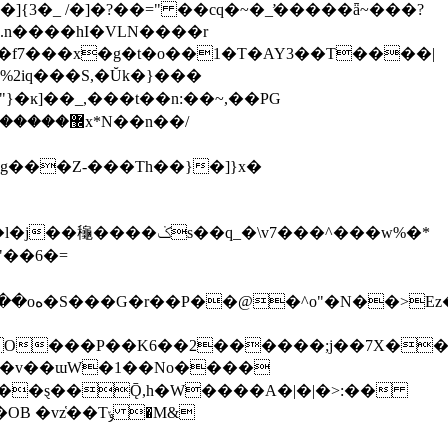
n����hI�VLN����r
 ė��f7���x�g�t�o��1�T�AY3��T����|
iq���S,�Ŭk�}���
"}�ĸ]��_, ���t��n:��~,��PG
N��n��/
O���P��K6��2������;j��7X���
����v��ɯW�1��No����
���ȿ��Ǭ,h�W����A�|�|�>:��
��Tݸ �M&