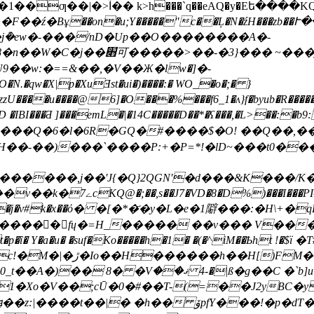
��eAQ�y�Eե����KQu����
�
�F��ź�Bұ��on�u;Y�����"c��Ļ�N�źH���zb
n۫�����U���l�W�h�v7��~Ľ�P�Ƌ��K8�n��W�C�j��׋可�����>��-
�3}��� ~�
��w:�==&��,�V��Ж�lw�]�-
zU����u����@6]�O���%���f6_1�ʌ}f�byub�R�����
�u6���Q�6�l�6R�GQ�#����$�O! ��Q��,�
�������,j��'J{�Q}2QGN'�d���&K���/K
9�li�m5�^�t��u8��\���}
kxE�j�v#k�x��ό� �[�*�҃�y�L�e�1隦���:�H\
�����fɥ�=H_����� ��v��� V����
�/�Qe�&�HX��[�E2��
� ��^�¢�&�@�s1 ���aySZ���Q��0_t��A�)�� 8� �Vޤ�� 4-�|ß
�g��C �`b
1�Xo�V��;cŪ�0�#��T-(=��J2yBC�y