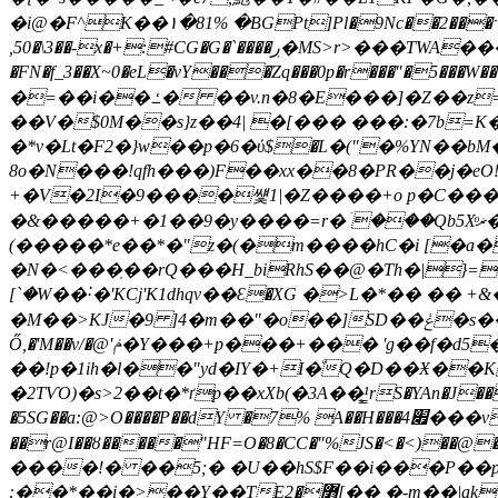
�i@�F^K��۱�81% �BGPt]Pl�9Nc��2���ˑ"
,50�\3��-x�+:#CG�G�`����ڔ�MS>r>���TWA���bi��ܧ2�1�n��vK?1��y�BL�D��1�Tly�tE>�P֕�0��a?
�FN�f_3��X~0�eL�vY���Zq���0p�r���"�5��
�=��i��ߑ� ��v.n�8�E���]�Z��z=��������� G��9�L����xݨ� ��AP����3��?��=d��v
��V�$0M��s}z��4| �[��� ���:�7b=
�*v�Lt�F2�}w��p�6�ύ$�L�("�%YN��bM�}U�nي�ő=$�t �*QQfcfWc� !n` >�(���`��I� m( -����:��6��4
8o�N���!qfh���)F��xx��8�PR��j�
+�V�2I�9����썣1|�Z����+o p�C����Q
�&�����+�1��9�y����=r�ۤ���Qb5Xͦޜ����I���(˱�ILRd�94 �S9�C���;.��G[RT&h�7i���q˱L�!
(�����*e��*�"z�(�m����hC�i [�a��}>(����d\j`
�N�<���ֽ��rQ���H_biRhS��@�Th�|}=[����ڏ ���{c��c�kD�}o�O7��-�SEXs���Hi��
[`�W��˸�'KCj'K1dhqv��Ԑ�XG �>L�*�� �
�M��>KJ�9 ]4�m��"�o��]SD��ݟ�s������i(��W�Ǡt�t$ ��*�,�g��pip�U�~%� �B ]� ֓�b~��<��k:��wd����[��`
Ő,�'M��v/�@'ݥ�Y���+p���+��� 'g��f�d5�'�R�87!
��!p�1ih�l��"yd�IY�+I�ͧQ�D��Ӿ��K
�2TѴO)�s>2��t�*ґp��xXb(�3A��֛̳¹rS�YAn�J��
�5SG��a:@>O����P��dY �7% A��H���4׏���v�[�I��緖 mU�*�C,�ʥs)d�v>+8|o��.{f- <|
��r@I��ȣ�����"HF=O�8�CC�"%JS�<�<)��@�
����!� ��5;� �U��hS$F��i���P��p4
:��*��i�>��Y��TE߻�2[�� �-m��|ak=�L�� frf4ވ��1�s�A���k0h�WN�ӂ!�2�