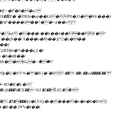
)C9*�/Ʌ�䊛Z�`�'DEhi�ɷt��L0�P0�J3��9S/���}
E��ʐN��`Α���o���;E*2�}���
��}
�>8O�K�L�/
�6:j6���N�CE��<%3 �Z��̎LXU��0!
M���-.�T����dŗ}�LY1Q�i�����x�6�8�D\i}
E��.T#*s�I��t