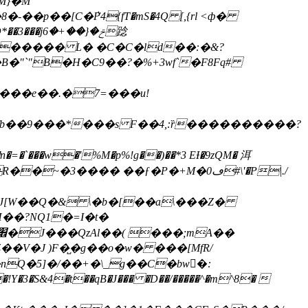
ݗ�{��+�踗
������� L� �C�C�ld��:�&?
���e��.�7=���u!
dJ[W��Q�& \�b�[��a\���Z�
H��?NQ1�=I�t�
��V�J )F�̺�g��o�w� ���[MfR/
nQ�5]�/�
�+�\_g��C�bw󒭄�:
!Y�3�S&4�t�
�qB�J��� �D��/�����^�m^8� 