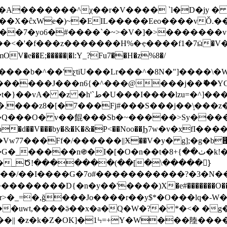
��X�ĉxWe�)~�EIL�����Eeo����vǑ.�
D�o��7�yo6�#����`�~>�V�]�>�������
�z�������H%�ҿ����f1�7ӹ�V�z��l��fuێ�ӛv��
��E;�����|�l:Y_?Fu7��H�z%8�/
����b�^��'ƹtiU���Lr���^�8N�"]����\�
i������.gݷ�Y�|q��@I���5,�e� yq�|
���z8�[�7���Fj#���S���j��\̞���z��
�� R�Q���O� v��餛���Sb�~�����>Sy����
w77���Ff�/������||Ӿ��V�y� g];�g�b
�O�n��t�ٺ��}+8�k!�|�������"/���Y{��^̺
�g]�_Ծ!�������(��[�\�����}ٕ
t1k�� /��I����G�7o#�����������?�3�N
�������D{�n�y��'����)X�e#�������O��
>�_=�,ğ���J
o����r��y$*�O���lq�-W
���uwt,����ӛ��x�a�Q�W�?� *�<� �