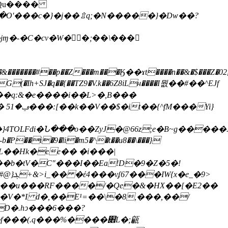
��­Ւ��O'���c�}�j��⇫q;�N�����}�Dw��?
��jɱ�-�C�cv�W��;��\���
&�������#��p��Z���m���Ӄ��ɤt����n��&�$���Z�02[�
��q:&�e����i��L>�,B���
�}4TOLFdi�Ն���o��ZyJ�@66z;e�B~g����
+�qL��Hk�ee�� �i���|
b�tV�C"���I��Ea!D�9�Z�5�!
]u�V�*I d�,��E¹=��\�8,���,��/
D�.hͻ���6���?