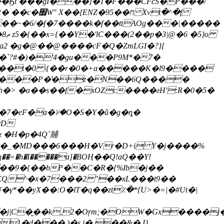
�r<����Ӄt ���gI���]�1�F���CFcS�P���/
�a2 �g�@��@����cF�Q�ZmLGI�?}[
�`?#�)�'4�gu���P9M*�7�
;���P�̔�z�N��6Q����
�7�eF�a�ᜡ�O�S�Y�ǔ�g�ȵ�
9D
 �H�p�4Q`䝵
��Hn��j|C�͈��k,2�Oŗm;�OW�Gx����
1�d��� )�s j� ��&� I}