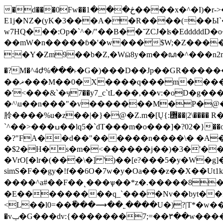
�d���0Fw��څ���1����x�^�I)�r->�A�������^χ��r�V���� `l�D�jy � uG��#���i�Y�>
E1j�NZ�(yK�3���A��R����(=��Ы`
w7HQ���:Op�`^�/"��B��˘ZCJ�ʪ�Eddddd
��mW�n�����ɓ�'�w���$W;�Z�����<�'�f��
:�Y�Zm9��b�Z,�Wӹ8y�m��ꦝ�^���n2mOV�e
�?M�^4ժ%���˫�G�)���D��Jp��GR�����
��ޜ���M��0�X����q���m���������J���n6{�^���@���j��ޮ��YG�'����N�������;�X]w��e7�t���n���t$�m��[v�x}
�'<���&`�ӌ7��y7_c`tL���,��v:�oD�g���t�}��vA� �z �h'`ط�U���I����lzu=�^]���
�^\u��n���"�v�������M�P�@�.
朎����%u�z��|�}�@�Z.m�[Ų{:힭��|2\��
`^��>���ߎ��lq5�`dT���m�o���]�?02�}��o�d��V���by�&�K�&�P<��Noo��Ϧ7w�v�xfI����ڋ�l�~>�/�����{8�[�>Y���
�?"FA��d��"������n����\� �A�V
�$2�H�s�m�<������j��)�3�'��G�_�����n֍�I�[
�VrO[�lr�(���\�] ')��[e?���5�y�W
simS�F��gy�!f��6O�7w�y�Oa���z��X��U
����^a#��F��˻���ѱ��*z�.�����8��
�E���������q_`����Nv��byt��r
<L��l0=��ٗ���⟿��˿����U�)?|T*�w
�vݕ�G���dv:{�������7;=��٣��w�����|| �z�k�Z�OK]�1Ϟ=+Y�W���陸�����d�m��|��b���|�-