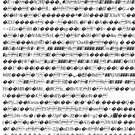
�E~t���9(2Ħf���؏�2hhS�S�Z���m��:)H�6�0*0W�i�NM}� �Mv*�!U
���E�6�L: �7���=I�fZ�,�Gޢi��������d��y��P��� jt�H pD���2!� ^b�L%�8�.��-���+�!��-
�I�H^&��Ü�������ⱖ�`ǡH���㺠`ß3uN"G��Mۍ\�`sK���%ڢ��� 4���������C*��
�Z3J����/4c��<��HS.�F�1�A�z��x $%����
<=LGn�iiS�3�����up��(:�Y^�$=�� �M
��J�,I�NA&NeL�!�kP�dH�97��&u 
�G���&@8֟D�5��G�IH"Ѻa4B���Vg � ���3~���S="�Pg�ܞ��~B%ٱ�����뽅��-�==f�Z7��?��}[��fS?�
��s5�pM�R�<�\_��c����& ��7����(���Űm�p���
�g(�]�+Х�Z��4�k����jꁒn��!M
����[Φ7�5o �qz����B�^��D�oY��,1�%����ْOD����5�P6ۧ�ץ�xM���ti�������/��]�[w������
��1"�o��j���{�Mj�6�!qk�K �vg��U��
WiH����?|��T^�ڀ�顖�lhd*��NjAB���4��a�p����4Ю�2 ��C3�gZ5�ԃ�����xq��Z�Zڡ��_id�y`�,|';<�,�8��/�� ♑PG;ꉕ
��V |'��|Ό<�6� 墳�� P� *\h�R���~��(
Y6��MB�9�Mit_�fѤ u_�BxˤUEH�+hA���^
O�����X�j�dҦ���)cͦIӵ��
�e҇תjݢ��Kwou���k��vʼ�j�"�Ď�;�����Q���4�x�����9h�)���a�C�f2���p�D�)�-7)�o�Ѧ.;s�� �!��
��2��%{}TS˥B q/E/�sm�+��k��
�:24s=8u� (��-�15pF�s.Zf�\n�4>g2��׷ڡ����q��x}t�IY����@ -���C��W���`=M����3AiE�S^��`H�(����� ��yP
(�G��g���$4Ö"�A3)��3NAH� ��r0��Jk2�D�j�,
�F�d+zh�=22j�aDJb�a�v8H�!�l�nȜI