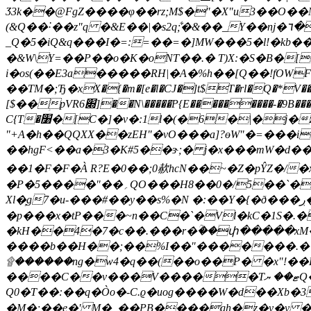
Ӡ3k��@FgZ����φ��rz;M$�"�X"u3��O��
(&Q��˸��z"q �&E��|�s2q;͋�&��_Y��ǌ�٦� �l�Ǎ{���cIJ}�YG�2z��E����?���p?!9�3C��~
_Q�5�iQ&q���I�=:=��=�]MW���5�l!�kb��|
�&W\Y=��P��o�K�oNT��.� T)X:�S�B�
i�os(��E3a�����RH|�A�%h��[Q��!fOW
��TM�;Ђ�xX�{�m�[e�l�CJ�]t$T�rl�Q�*V��p�<yZ��&�5p�߇D��j�<��*��P��
[$��ؚpVR6׍]��N\�����P{E���������-�9B����@�ti)��@�n���&B �O���b�� {^��!l���N^�_8]�F*e���%�W��#�f�a/�.�"a�,��Bq(
C{Τ�׸�[C�]�v�:1l�(�6�|�
"+A�h��QQXX��zEH"�vO���a]?өW"�=��
��hgF<��a�3�K#5��ɝ;� j�x���mW�d��\&�
��1�F�F�À R?E�0��;0赥hcN��~�Z�pŶZ�/�x�#�.�F%��7�"ݠI ��$��1��!m]qk.
�P�5����"��؍QO���H8��0�/5��`��iX ���64�yDxn��N� ؏��iO���8~ uȼ�2\��ͱ#q\�n����4l��G9�������z���7
Xl�͕g7�u-���#��y��s%�N �:��Y�{�
ð���ڔ�Զi�d������N��Ѡ}a����
�p���x�tP���~n��C�`�Vl�kC�1S�.�
�kH��4�7�c��.���r�ؒ��փ�����xM�
����b��H��;��%I��"�������.�
۩������ng�w4�q��(��o��P� �x"!��E
����C�
�v���V�����Tޓ�� ޔQ���#�Vk���VwM�1�J�ʄŷ�}},��ݭWE���"��(���I�˻T�I�?ӱ(?
Q0�T��:��q�Òo�-C.ϱ�uog����W�d��Xb�3o�Ǳs��h4���
�M�;��e�' M�_��PB����gh�z�y�y