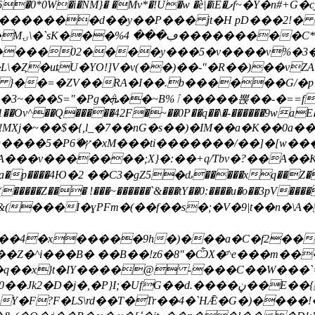
�w �è|�iE�ފf~�Y�n#+G�cjx��E�DY�LVieŦ��D�= ����
x��5/
02����y���5�v����v%�3�LI����%�o���դk
�L\�Ȥ�uȶU�YO!]V�v(��)��-"�R��)��v
��v }��=�ZV��RA�I��.b������G/�
��g��u�?�Hd��6FI�,�����R��i��|
�1��Ov^��Q�����42F�~��0P��q��\�-������9wa
Xj�~��$�{,l_�7��nG�s��)�IM��a�K��0a��~
FNB���h�>P�i� ���q*]�
�A���v�������;X}�:��+q/Tbv�?��A��
�����Z��� !���~������`&���tY��0:����u�o��3p
q&(���I�ɣPFm�(��f��s�;�V�9|t��n�\A
��Z�^i���B� ��B��!z6�8"�ѼX�҃^e���m��
�P}I;�UfG��d.����ڼ��E��{��(c����/
�hY�F?F�LS\rd��T�Tr��4�`HǢ�G�)����!