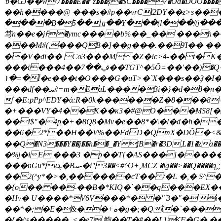
'b�Ѿ��w'7����E��"z���ș�$C����7�Od�DO
��h����@ ���s�#p��vrCl2DY��z>s���ŗ!h�jxC4�����;Dg�5w��w
����B�5��|g��Y���(l���#j�����ͧ �7��pⅹ�ϩ��K�B�W�ݗ���'�k���\q
笃n��e�jߓ�ymc����b%��_�� ���h��s�޸a ۄ,�Hy3��.1���#�S���;`����]�ތ8 z5�{��x={��Y�'lC���(2��p�3|@�6 �5}o
�
��M#(,���QB�]��g��̴�.��9Ί�� ��솳�
��V�di�� Co3���M�Z�!c>4-��t�K�
���i���4��ڣ��7��TGT^�5Õ=��'��)�Q�D!"�-E}sFAIN�l'g�*��!\i�����i[[B �g�����t�0 \{��r�0�+a�����K�l9����
۱�=�Ȉ�e���t�O���G�uT>�`X���s��Ҙ�I�
���df��ܚ#=m�EaL����3i�}�d�8�n�T�þ>��Ѧb;���jG�H�b:�}9,���'D��hIh�> �a��s��f�xOZc����ƨH':R�0�5�
`�E:pPp^EDY�ά:R�0k������Z�8���8-
�+���VY�4��K��ҡ3�#@O���MS8[�U
��I$"�4p�+�8Q8�Mv�e��8*�\�l�d�h�
��6�2*��H��V%��FdD�QmX�DÕ�<&�
��Q�N3���Y��j��h��_�Y jB�r�3D,L�1�za��ٚ��`����؈��,��L�М9��� tϾ T�6�R�_�MD��
�%j�iE ���3 �p��T[�AS���]��������ئ9�M?T��M-n�b�h�;1l�p��8H&´B��ƞ��=�h�I�����a
���nGu*vܔ�Bܚ-�i"3��<#^O+,MCZ �ig��>��Q����q,;��׹.S%�xD��TB� ��y VL^Ƙ�;�<�����9�{��bP��C�R�{%Ib�j��
��2(^y*�>�,������cT�� /�L �,� S^��By����\��<�f����Zܙ�t]
�{o�� ��-��B�*KIQ�`��q���EX��Y1�H��N݊��JϕNG��E���Jߕ��xQ�5U���J
�Hv� U����*V6V���*� �"'3�"� i��7����{�K�
��*�;�E�&��+ه�g
�{�^s�����_<�e7,鮑��T�#��L1KF�G�,��