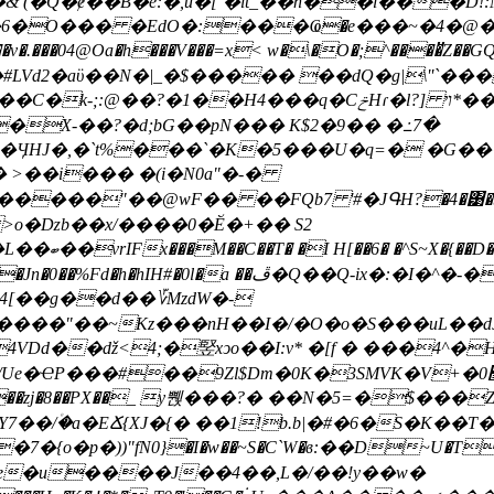
�it_��n��l���D!:M}�M
04@Oa�h���V���=x< w�\�O�;^����̈Z��GQ*��3���j6
#LVd2�aϋ��N�|_�$����� ��dQ�g|\''`�
q�CݗHɾ�l?] ױ*��B�"`"B�H�C9��?�%+3wf`�F8Fq#
�X-��?�d;bG��pN��� K$2�9�� �߸7�
�ӋHJ�,�`t%���`�K�5���U�q=� �G��
 >��i��� �(i�N0a"�-�
 >о�ǲb��x/����0�Ӗ�+�� S2
3 EƗ�9zQM� 洱
�:�I�^�-�R��~�3���� ��ƒ�P�+M�0ڡ#\'�P|./
����"��~Kz���nH��I�/�O�o�S���uL��
Dd��ǆ<4;�竪xͻo��I:v* �[
f � ���4^�
9Zl$Dm�0K�3SMVK�V+�׮0�J���QzAl��( ���;mA��
�zj�8��PX��_ y쀉���?� ��N�5=�$���Z
��/۠�a�EՃ{XJ�{� ��1!b.b|�#�6�S�K��T�
o�p�))"fN0}�I�w��~S�C`W�в:��D~U�T�