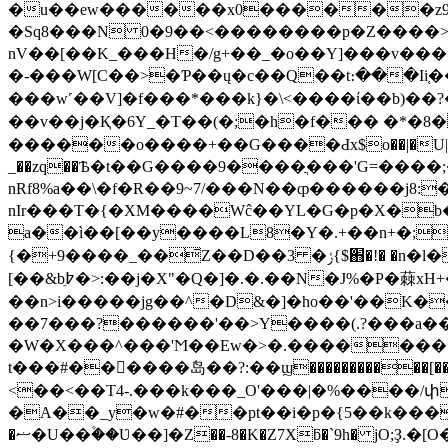
�u��ew������x0������z9`Z������߼w�Y��9��'����Lv��n٭�l��[��]{3�_ /�]�?��="
�Sq8���N 0�9��<��������p�Z����>{
nV��[��K_���H�/g+��_�o��Y]���v��� �
�-���W[C��>�Ƥ��ų�c��Q��t։���Іi֚�� �z
���w˹��V]�f���*���k}�\<����ί��b)��
��v��j�Қ�6Y_�T��(�;�h�f��� �*�8� ��
������o����+��G����Ԁx$o��|�U| }U�
_��zq��Ѣ�t��G����9����ֲ���'G=����;�t3�߉�n�"�����ݺ;���`Ӕ[-�/� > �g���Z-���Th
nRf8%a��\�f�R��9~7/���N��ȹ������j8:
nIr���T�{�XM����Wĉ��YL�G�p�X�
a��ì��[��y����L8�Y�.+��n+�;�oq�����κ�X/��G��#�jݮ�Vu�
�l�/n� 9}�ܭ���\
{�+9����_��̄Z��D��3 �ݬ{$֋�!� �n
[��&bֵ߈�>:��j�X"�Q�]�.�.��N�J%�P�蕀xH+�G�ǲ� &-�!����}�-M�n�� *(������
��n>i�����jg��^�D&�]�ho��'��K��T�yt��oݫ���X�mgˮ�<'~�MPa���߰���oە�S���G�r��P��@�^o"�N��>Ez�
��7���?������'��>Y����(.?���a��
�W�X���^���'Ϻ��Ew�>�.�������.
t���#������岛��?:��ϣ�����������
<��<��T4-.���k���_O'���|�%����/
�A��_y�w�#��pt��i�p�{5��k����y
�ޟ�U��۫��Ʋ��]�Z��-8�K�Z7Xƃ�`9h� jO;Ҙ.�[O��ʿ��/�V�N��j�����{|<�J}G