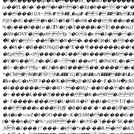
�v�R�����op�˶d����$Y_��BO�������& (�Q�ɇ��B�e:�,u�[ߵ
jߋ��ɎL�3�/`���#��5�Xd�8���*�"�6�O��� �EdO�:���Ҩ�e���~�4�@�8�-��p��[C�ܵP4{fT�mS�4Q [,{rl <ф�
�����) l2A~.h/�^h��_�ɯg�~�-� ���&�2��v�.���
P@S�dG��9�6�G5�5�75�e0&���1&��xi��
%�y���0��Lҥ�㏢TV�[ӡ�Л����s�E|���ύn2]��C�k-;:@��?�1��H4���
�H#�DVF�|�p#Yp ?�O\k�z �}\�� �
�E�V�~��͞��N��c���B�L'�9��
�,�ǁh�+�B��D]%Q[I�ʇ�"E��㪲������q��!�
�Epl,�ރJ֢���0��2���b���9�B�������"��@wF�� ��FQb7 '#�JԳH?�4�͹�b��9���*���s F��4,:ȑ����������?
�V�%��_0�s�G�+ �1��w0*[,�0%OH;�x�
�5>�j�eF{g>�LJ�&�l3���S��,�����e�L��ބ��vrIFx���M��C��T� �I H[��6� �^S~X�{��D�n�=�`���w�'%M�p%!g��)��*
*�ƇM�M�R�FŜF #�u��� 'G[�Pp�4��eoN������#�A�,e�Jn�0��%Fd�h�hIH#�0l�a ��ڦ�Q��Q-ix
�&ء�aU�ɤJF3���!K�llٙ�q@�0Z��~E�3bԿ�)cBő4[��g��d��؆MzdW�-
�4������ɛ�z�4O<��M}2~��H���h�d
�=����L���7f������K�aiY�2J4V
�~T����v���3l�U�MUh�Ҽ`��J�rU+͋UY�4/Ue�ҼP���#��
�����w���/)픥`�B�$��`�+���]璍�l2�
�ԯ�a�=cwZ�h�OO���=K�[LhM���(���iG�Y7
(�^��b�@*�%>y@H��<�r6�`'i���"$E���7�{
,9آN�2��� [?���=�k�*x�� ��B.�?�&7e�u����J��4��,L�/��!y��w�