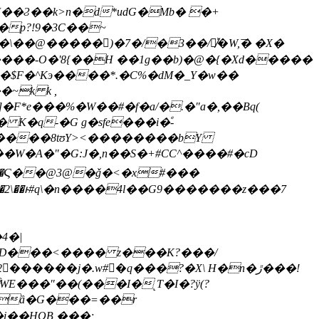
J��Ϩ��k>n�d*udG�Mb� �+
��@�����)�7�/�3��/玐̸͐�W,͞� �X�
���-O�'8{��H ��1g��b)�@�{�Xd�����
!�$F�^Kэ����*.�C%�dM�_Y�w��
 K�q-�G g�sfe���i�ͤ-
M�����8tʊY><��������bY
W�A�"�G:J�,n��S�+#CC^����#�cD
4�|
Ɗ���<���� z���K?���/
���j�.w#�ِq���?�X\ H�n�ڙ���!
��HQB ���;