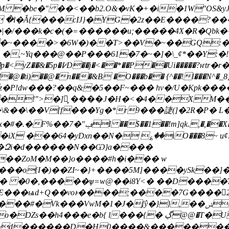
M �be�" ��<��b2.O&�vK�+�i�1W"OS&y
�/���k�c�(�=������u;�����4X�R�Qbk��\
[�~����>�6Ԝ�)��T>��V�~��GQ:�
F �,~Yq���@��P���61�7�~�]�\_¢*��Y:�
Ui�����?ҥtr�r��~k k ,
j�z�P!dw���?��q&�5��F~�
�� hv�/U�Kpk����
�i�!">�]䬠̞ ����J�H�<�4��X
�\��V[f���Yg�*r9���誱(]�2R�P� L��
,�,��X�Ϛ��@3@�ǧ�<�x#���
��ZoM�M��}o����#h�i��� w
��o{I�)��ZI~�}+����5M]����ySk��]�
� �0�,�����ѱ=w@��i8Y<� ��D����
���ѩd+Q��voͱ����;����7G����2���
e�b{ l���{� ڲ@@�T�Uȁ�G���=��r
 �d������D�H0����&�������i