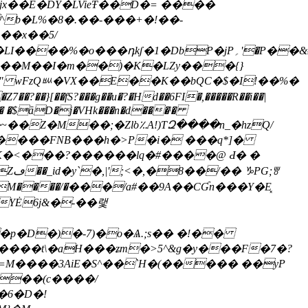
ʃ�1�DbP�jP؍'�P��&#���o���N\
ZA��M��I�m��)�K�LZy���{}
p" wFzQᄥ�VX��E��K��bQC�$�I!��%�
E� �$āD�j�VHk���n�d���ˡ�
��Z�M��;�Zl̛o؉A!)TԶ����n_�hzQ/
K�<���?������lq�#����@ Ԁ� �
V����M����/�ֹ���/a#��9A��CƓn���Y�E͓
�YĖ6j&�-��랯
����t\�aH���ʑm�>5^&g�y���F�7�?
�6�D�!