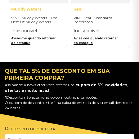
Muddy Waters
Seal
VINIL Muddy Waters - The
VINIL Seal - Standards -
Best Of Muddy Waters -
Importado
Importado
Indisponível
Indisponível
Avise-me quando retornar
Avise-me quando retornar
ao estoque
ao estoque
QUE TAL 5% DE DESCONTO EM SUA
PRIMEIRA COMPRA?
Assinando a newsletter você recebe um
cupom de 5%, novidades,
ofertas e muito mais!
*Desconto não acumulativo com outras promoções.
O cupom de desconto estará na caixa de entrada do seu email dentro de
24 horas.
Digite seu melhor e-mail