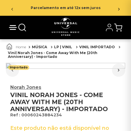
Parcelamento em até 12x sem juros
MÚSICA
LP | VINIL
VINIL IMPORTADO
Vinil Norah Jones - Come Away With Me (20th
Anniversary) - Importado
Importado
Norah Jones
VINIL NORAH JONES - COME
AWAY WITH ME (20TH
ANNIVERSARY) - IMPORTADO
:
00060243884234
Este produto não está disponível no