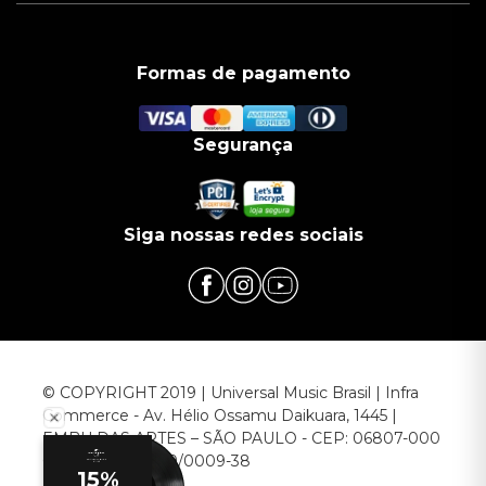
Formas de pagamento
Segurança
Siga nossas redes sociais
© COPYRIGHT 2019 | Universal Music Brasil | Infra
Commerce - Av. Hélio Ossamu Daikuara, 1445 |
EMBU DAS ARTES – SÃO PAULO - CEP: 06807-000
CNPJ: 00.952.789/0009-38