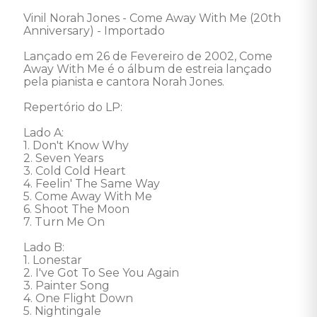
Vinil Norah Jones - Come Away With Me (20th 
Anniversary) - Importado 

Lançado em 26 de Fevereiro de 2002, Come 
Away With Me é o álbum de estreia lançado 
pela pianista e cantora Norah Jones. 

Repertório do LP:

Lado A:

1. Don't Know Why

2. Seven Years

3. Cold Cold Heart

4. Feelin' The Same Way

5. Come Away With Me

6. Shoot The Moon

7. Turn Me On

Lado B:

1. Lonestar

2. I've Got To See You Again

3. Painter Song

4. One Flight Down

5. Nightingale
