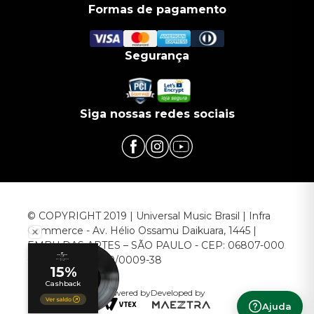
Formas de pagamento
Segurança
Siga nossas redes sociais
© COPYRIGHT 2019 | Universal Music Brasil | Infra
Commerce - Av. Hélio Ossamu Daikuara, 1445 |
EMBU DAS ARTES – SÃO PAULO - CEP: 06807-000
CNPJ: 00.952.789/0009-38
Powered by
Developed by
Ajuda