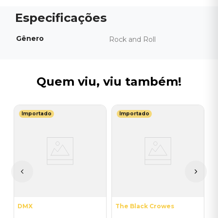
Gênero
Rock and Roll
Quem viu, viu também!
Importado
Importado
S
V
S
I
I
A
a
DMX
The Black Crowes