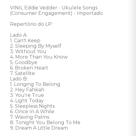
VINIL Eddie Vedder - Ukulele Songs 
(Consumer Engagement) - Importado

Repertório do LP:

Lado A:

1. Can't Keep

2. Sleeping By Myself

3. Without You

4. More Than You Know

5. Goodbye

6. Broken Heart

7. Satellite

Lado B:

1. Longing To Belong

2. Hey Fahkah

3. You're True

4. Light Today

5. Sleepless Nights

6. Once In A While

7. Waving Palms

8. Tonight You Belong To Me

9. Dream A Little Dream