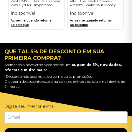
Vinil DMX - ...And Then There
VINIL The Black Crowes -
Was X (2LP) - Importado
Present: Shake Your Money
Maker - Importado
Indisponível
Indisponível
Avise-me quando retornar
Avise-me quando retornar
ao estoque
ao estoque
QUE TAL 5% DE DESCONTO EM SUA
PRIMEIRA COMPRA?
Assinando a newsletter você recebe um
cupom de 5%, novidades,
ofertas e muito mais!
*Desconto não acumulativo com outras promoções.
O cupom de desconto estará na caixa de entrada do seu email dentro de
24 horas.
Digite seu melhor e-mail