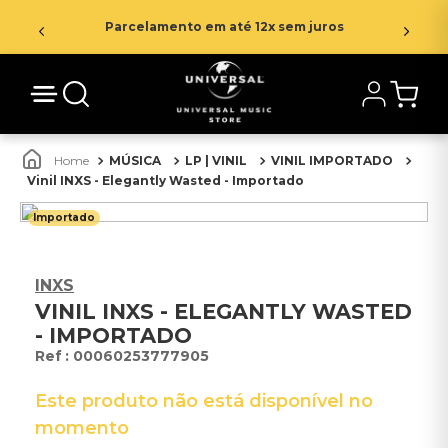
Parcelamento em até 12x sem juros
MÚSICA
LP | VINIL
VINIL IMPORTADO
Vinil INXS - Elegantly Wasted - Importado
Importado
INXS
VINIL INXS - ELEGANTLY WASTED
- IMPORTADO
:
00060253777905
Este produto não está disponível no
momento