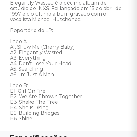
Elegantly Wasted é o décimo álbum de 
estúdio do INXS. Foi lançado em 15 de abril de 
1997 e é o último álbum gravado com o 
vocalista Michael Hutchence.

Repertório do LP: 

Lado A:

A1. Show Me (Cherry Baby)

A2. Elegantly Wasted

A3. Everything

A4. Don't Lose Your Head

A5. Searching

A6. I'm Just A Man

Lado B:

B1. Girl On Fire

B2. We Are Thrown Together

B3. Shake The Tree

B4. She Is Rising 

B5. Building Bridges 

B6. Shine