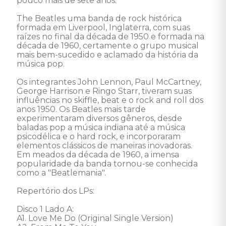
pouco mais de sete anos. 

The Beatles uma banda de rock histórica 
formada em Liverpool, Inglaterra, com suas 
raízes no final da década de 1950 e formada na 
década de 1960, certamente o grupo musical 
mais bem-sucedido e aclamado da história da 
música pop. 

Os integrantes John Lennon, Paul McCartney, 
George Harrison e Ringo Starr, tiveram suas 
influências no skiffle, beat e o rock and roll dos 
anos 1950. Os Beatles mais tarde 
experimentaram diversos gêneros, desde 
baladas pop a música indiana até a música 
psicodélica e o hard rock, e incorporaram 
elementos clássicos de maneiras inovadoras. 
Em meados da década de 1960, a imensa 
popularidade da banda tornou-se conhecida 
como a "Beatlemania". 

Repertório dos LPs: 

Disco 1 Lado A: 

A1. Love Me Do (Original Single Version) 
