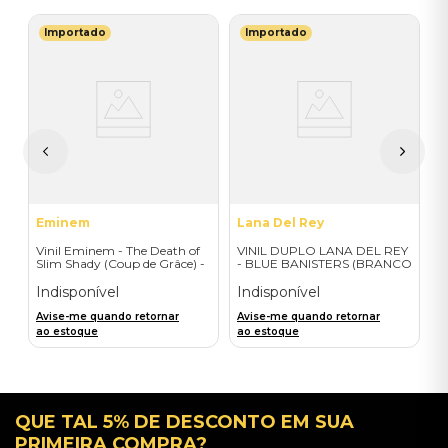
Importado
Importado
L
V
P
E
I
A
a
Eminem
Lana Del Rey
Vinil Eminem - The Death of
VINIL DUPLO LANA DEL REY
Slim Shady (Coup de Grâce) -
- BLUE BANISTERS (BRANCO
Exclusive/Crayon - Importado
TRANSPARENTE) -
IMPORTADO
Indisponível
Indisponível
Avise-me quando retornar
Avise-me quando retornar
ao estoque
ao estoque
QUE TAL 5% DE DESCONTO EM SUA
PRIMEIRA COMPRA?