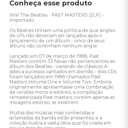
Conheça esse produto
Vinil The Beatles - PAST MASTERS (2LP) - 
Importado 

Os Beatles tinham uma política de que singles 
de LPs não deveriam ser lançados após o 
lançamento de um álbum - cinco de seus 
álbuns não continham nenhum single.

Lançado em 07 de março de 1988, Past 
Masters contém 33 faixas não pertencentes ao 
álbum dos Beatles - variando de clássicos A-
sides a sucessos cantados em alemão - dois CDs 
foram lançados em 1988 chamados Past 
Masters Volume One e Volume Two. Embora 
originalmente apresentasse uma combinação 
de versões mono e estéreo, a compilação 
remasterizada Past masters contém apenas as 
mixagens estéreo, se existirem.  

Muitas das músicas mais conhecidas e 
aclamadas da banda estão presentes, e a 
coleção ilustra a vasta obra que foi criada em 