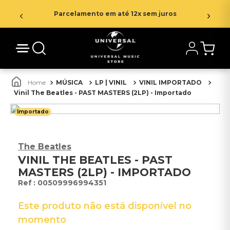
Parcelamento em até 12x sem juros
MÚSICA
LP | VINIL
VINIL IMPORTADO
Vinil The Beatles - PAST MASTERS (2LP) - Importado
Importado
The Beatles
VINIL THE BEATLES - PAST
MASTERS (2LP) - IMPORTADO
:
00509996994351
Este produto não está disponível no
momento