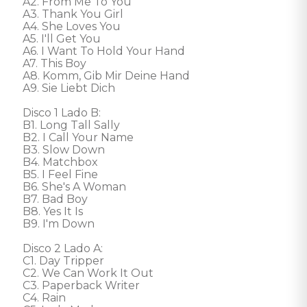
A2. From Me To You 

A3. Thank You Girl 

A4. She Loves You 

A5. I'll Get You 

A6. I Want To Hold Your Hand 

A7. This Boy 

A8. Komm, Gib Mir Deine Hand 

A9. Sie Liebt Dich 

Disco 1 Lado B: 

B1. Long Tall Sally 

B2. I Call Your Name 

B3. Slow Down 

B4. Matchbox 

B5. I Feel Fine 

B6. She's A Woman 

B7. Bad Boy 

B8. Yes It Is 

B9. I'm Down 

Disco 2 Lado A: 

C1. Day Tripper 

C2. We Can Work It Out 

C3. Paperback Writer 

C4. Rain 
