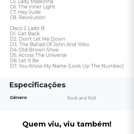
C5. Lady Madonna 

C6. The Inner Light 

C7. Hey Jude 

C8. Revolution 

Disco 2 Lado B: 

D1. Get Back 

D2. Don't Let Me Down 

D3. The Ballad Of John And Yoko 

D4. Old Brown Shoe 

D5. Across The Universe 

D6. Let It Be 

D7. You Know My Name (Look Up The Number)
Gênero
Rock and Roll
Quem viu, viu também!