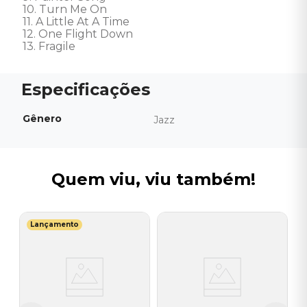
10. Turn Me On 

11. A Little At A Time 

12. One Flight Down 

13. Fragile
Gênero
Jazz
Quem viu, viu também!
Lançamento
D
B
M
R
I
A