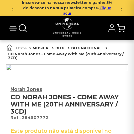
Inscreva-se na nossa newsletter e ganhe 5%
de desconto na sua primeira compra.
Clique
aqui
MÚSICA
BOX
BOX NACIONAL
CD Norah Jones - Come Away With Me (20th Anniversary /
3CD)
Norah Jones
CD NORAH JONES - COME AWAY
WITH ME (20TH ANNIVERSARY /
3CD)
:
264507772
Este produto não está disponível no