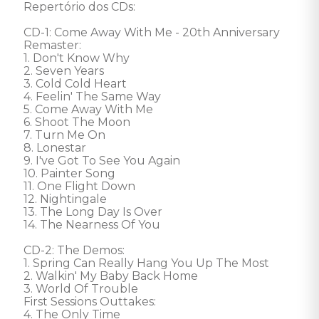
Repertório dos CDs: 

CD-1: Come Away With Me - 20th Anniversary 
Remaster: 

1. Don't Know Why 

2. Seven Years 

3. Cold Cold Heart 

4. Feelin' The Same Way 

5. Come Away With Me 

6. Shoot The Moon 

7. Turn Me On 

8. Lonestar 

9. I've Got To See You Again 

10. Painter Song 

11. One Flight Down 

12. Nightingale 

13. The Long Day Is Over 

14. The Nearness Of You 

CD-2: The Demos: 

1. Spring Can Really Hang You Up The Most 

2. Walkin' My Baby Back Home 

3. World Of Trouble

First Sessions Outtakes:

4. The Only Time 
