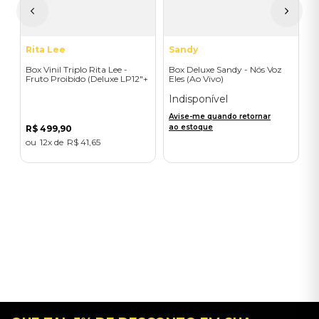
a
Rita Lee
Sandy
Box Vinil Triplo Rita Lee -
Box Deluxe Sandy - Nós Voz
Fruto Proibido (Deluxe LP12"+
Eles (Ao Vivo)
2X7" Coloridos + foto)
Indisponível
Avise-me quando retornar
ao estoque
R$
499
,
90
12
R$
41
,
65