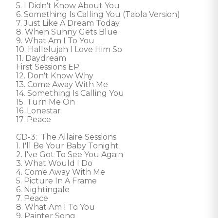
5. I Didn't Know About You 

6. Something Is Calling You (Tabla Version) 

7. Just Like A Dream Today 

8. When Sunny Gets Blue 

9. What Am I To You 

10. Hallelujah I Love Him So 

11. Daydream 

First Sessions EP

12. Don't Know Why 

13. Come Away With Me 

14. Something Is Calling You 

15. Turn Me On 

16. Lonestar 

17. Peace

CD-3:  The Allaire Sessions

1. I'll Be Your Baby Tonight 

2. I've Got To See You Again 

3. What Would I Do 

4. Come Away With Me 

5. Picture In A Frame 

6. Nightingale 

7. Peace 

8. What Am I To You 

9. Painter Song 
