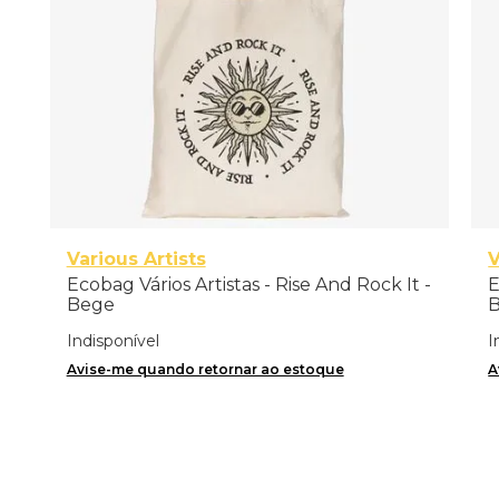
Various Artists
V
Ecobag Vários Artistas - Rise And Rock It -
E
Bege
Indisponível
I
Avise-me quando retornar ao estoque
A