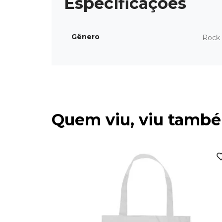
Gênero
Rock 
Quem viu, viu tamb
vas Tote