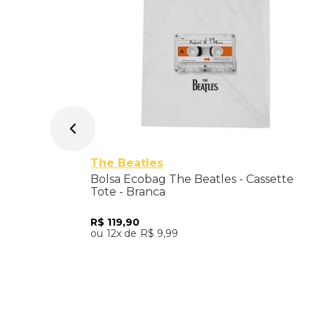
The Beatles
Bolsa Ecobag The Beatles - Cassette
Tote - Branca
R$
119
,
90
12
R$
9
,
99
Adicionar ao Carrinho