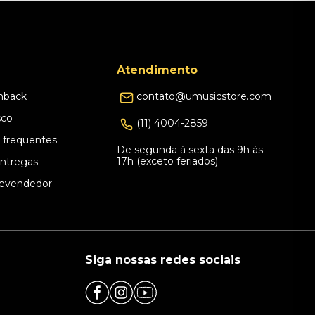
Atendimento
hback
contato@umusicstore.com
sco
(11) 4004-2859
 frequentes
De segunda à sexta das 9h às
17h (exceto feriados)
Entregas
evendedor
Siga nossas redes sociais