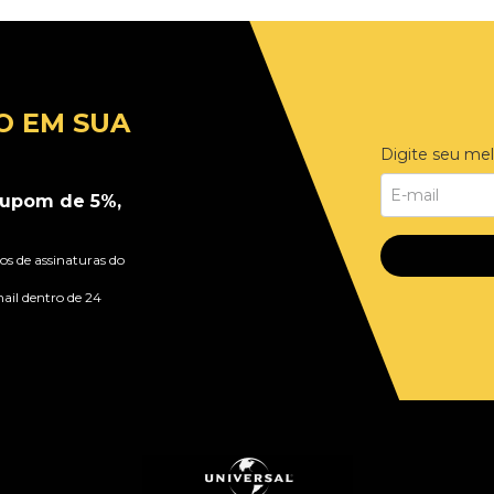
O EM SUA
Digite seu mel
upom de 5%,
s de assinaturas do
ail dentro de 24