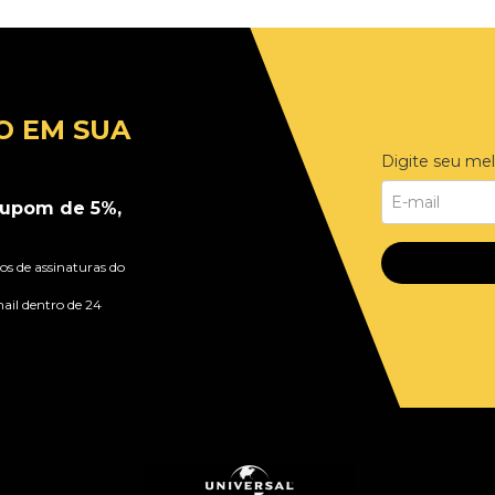
O EM SUA
Digite seu mel
upom de 5%,
s de assinaturas do
ail dentro de 24