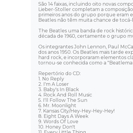
São 14 faixas, incluindo oito novas co
Lieber-Stoller completam a composição. 
primeiros anos do grupo porque eram em
Beatles não têm muita chance de tocá-los
The Beatles uma banda de rock histórica
década de 1960, certamente o grupo mus
Os integrantes John Lennon, Paul McCartn
dos anos 1950. Os Beatles mais tarde ex
hard rock, e incorporaram elementos cl
tornou-se conhecida como a "Beatlemani
Repertório do CD: 

1. No Reply 

2. I'm A Loser 

3. Baby's In Black 

4. Rock And Roll Music 

5. I'll Follow The Sun 

6. Mr. Moonlight 

7. Kansas City/Hey-Hey-Hey-Hey! 

8. Eight Days A Week 

9. Words Of Love 

10. Honey Don't 

11. Every Little Thing 
