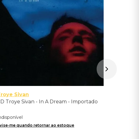
Importad
Indisponíve
Avise-me qu
roye Sivan
D Troye Sivan - In A Dream - Importado
ndisponível
vise-me quando retornar ao estoque