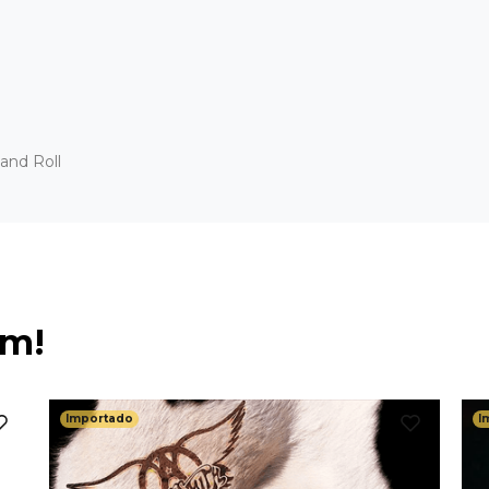
and Roll
ém!
Importado
I