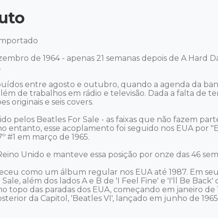
uto
mportado 

zembro de 1964 - apenas 21 semanas depois de A Hard Da


ribuídos entre agosto e outubro, quando a agenda da ba
lém de trabalhos em rádio e televisão. Dada a falta de t
 originais e seis covers. 

o pelos Beatles For Sale - as faixas que não fazem parte 
entanto, esse acoplamento foi seguido nos EUA por "Ei
7º #1 em março de 1965.

eino Unido e manteve essa posição por onze das 46 sem
receu como um álbum regular nos EUA até 1987. Em seu l
ale, além dos lados A e B de 'I Feel Fine' e 'I'll Be Back
o topo das paradas dos EUA, começando em janeiro de 196
ior da Capitol, 'Beatles VI', lançado em junho de 1965. 