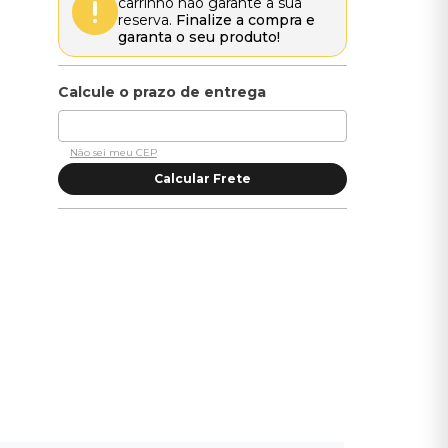
carrinho não garante a sua
reserva.
Finalize a compra e
garanta o seu produto!
Não sei meu CEP