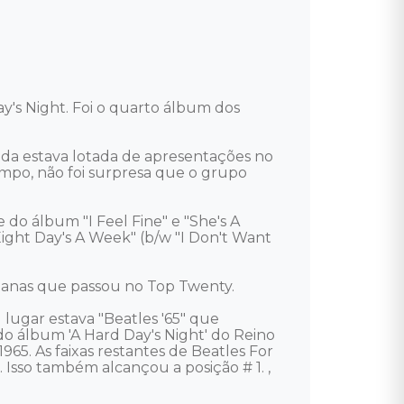
y's Night. Foi o quarto álbum dos 
nda estava lotada de apresentações no 
empo, não foi surpresa que o grupo 
do álbum "I Feel Fine" e "She's A 
ght Day's A Week" (b/w "I Don't Want 
anas que passou no Top Twenty. 

ugar estava "Beatles '65" que 
' do álbum 'A Hard Day's Night' do Reino 
5. As faixas restantes de Beatles For 
Isso também alcançou a posição # 1. , 