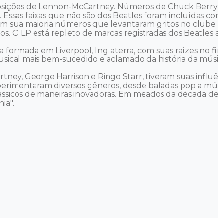
mposições de Lennon-McCartney. Números de Chuck Berry, 
Essas faixas que não são dos Beatles foram incluídas co
 sua maioria números que levantaram gritos no clube C
. O LP está repleto de marcas registradas dos Beatles ab
 formada em Liverpool, Inglaterra, com suas raízes no f
ical mais bem-sucedido e aclamado da história da músic
ey, George Harrison e Ringo Starr, tiveram suas influênci
perimentaram diversos gêneros, desde baladas pop a músic
ássicos de maneiras inovadoras. Em meados da década de
a". 
