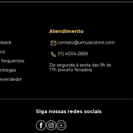
Atendimento
hback
contato@umusicstore.com
sco
(11) 4004-2859
 frequentes
De segunda à sexta das 9h às
17h (exceto feriados)
Entregas
evendedor
Siga nossas redes sociais