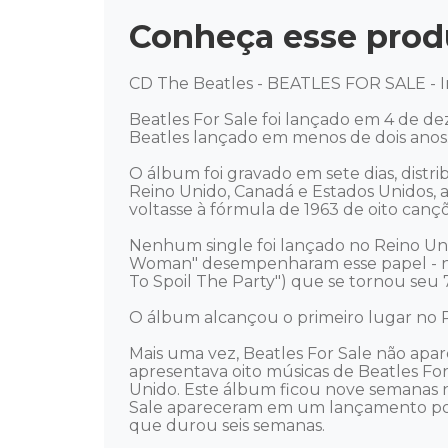
Conheça esse prod
CD The Beatles - BEATLES FOR SALE - I
Beatles For Sale foi lançado em 4 de de
Beatles lançado em menos de dois anos.
O álbum foi gravado em sete dias, dist
Reino Unido, Canadá e Estados Unidos, a
voltasse à fórmula de 1963 de oito canções
Nenhum single foi lançado no Reino Unid
Woman" desempenharam esse papel - no 
To Spoil The Party") que se tornou seu 
O álbum alcançou o primeiro lugar no R
Mais uma vez, Beatles For Sale não apa
apresentava oito músicas de Beatles For S
Unido. Este álbum ficou nove semanas n
Sale apareceram em um lançamento poster
que durou seis semanas.
