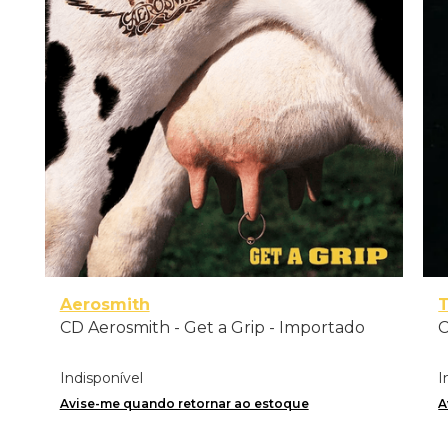
Aerosmith
T
h
CD Aerosmith - Get a Grip - Importado
C
Indisponível
I
Avise-me quando retornar ao estoque
A