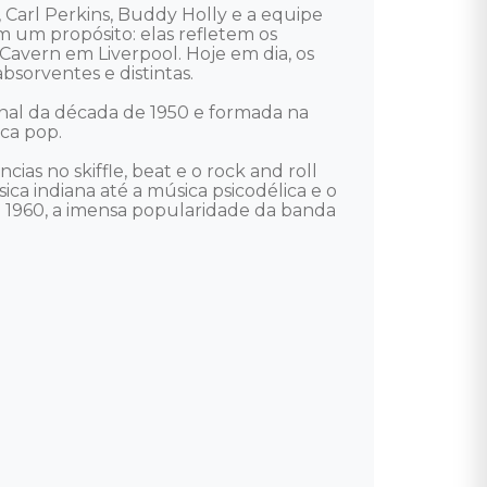
Carl Perkins, Buddy Holly e a equipe 
m um propósito: elas refletem os 
avern em Liverpool. Hoje em dia, os 
sorventes e distintas. 

inal da década de 1950 e formada na 
a pop. 

as no skiffle, beat e o rock and roll 
a indiana até a música psicodélica e o 
 1960, a imensa popularidade da banda 