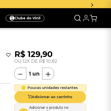
e desconto na sua primeira compra
Clique aqui
Clube do Vinil
R$
129
,
90
12
R$
10
,
82
－
＋
Poucas unidades restantes
Adicionar ao carrinho
Adicionar o produto no