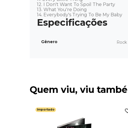
12. I Don't Want To Spoil The Party 

13. What You're Doing 

14. Everybody's Trying To Be My Baby
Gênero
Rock 
Quem viu, viu tamb
Importado
me -