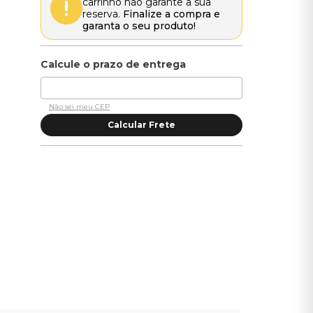
carrinho não garante a sua
reserva.
Finalize a compra e
garanta o seu produto!
Não sei meu CEP