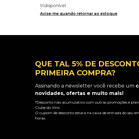
Indisponível
Avise-me quando retornar ao estoque
QUE TAL 5% DE DESCONT
PRIMEIRA COMPRA?
Assinando a newsletter você recebe um
c
novidades, ofertas e muito mais!
*Desconto não acumulativo com outras promoções e plano
Clube do Vinil.
O cupom de desconto estará na caixa de entrada do seu em
horas.