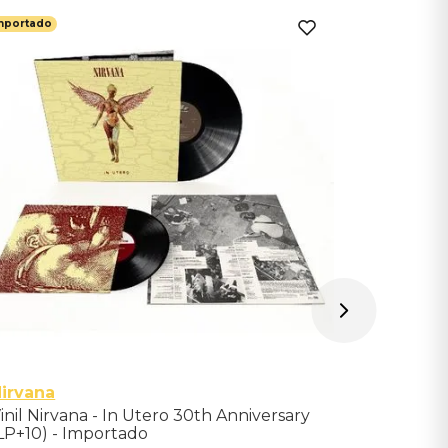
mportado
Importado
Troye Si
Vinil Tro
Each Othe
Importad
Indisponíve
Avise-me qu
irvana
inil Nirvana - In Utero 30th Anniversary
LP+10) - Importado