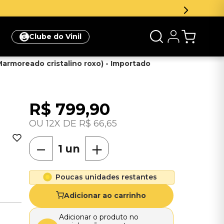
Clube do Vinil
Marmoreado cristalino roxo) - Importado
R$
799
,
90
P
12
R$
66
,
65
－
＋
Poucas unidades restantes
Adicionar ao carrinho
Adicionar o produto no