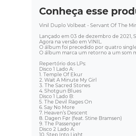
Conheça esse prod
Vinil Duplo Volbeat - Servant Of The Mi
Lançado em 03 de dezembro de 2021, Se
Agora na versão em VINIL.

O álbum foi precedido por quatro singles
O álbum marca um retorno a um som ma
Repertório dos LPs: 

Disco 1 Lado A:

1. Temple Of Ekur

2. Wait A Minute My Girl

3. The Sacred Stones

4. Shotgun Blues

Disco 1 Lado B:

5. The Devil Rages On

6. Say No More

7. Heaven’s Descent

8. Dagen Før (feat. Stine Bramsen)

9. The Passenger

Disco 2 Lado A:

10. Step Into Light
