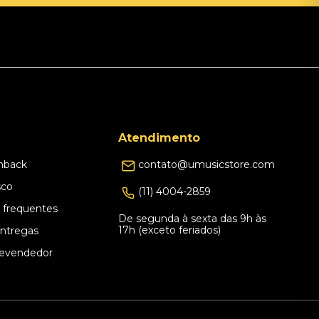
Atendimento
hback
contato@umusicstore.com
sco
(11) 4004-2859
 frequentes
De segunda à sexta das 9h às
17h (exceto feriados)
Entregas
evendedor