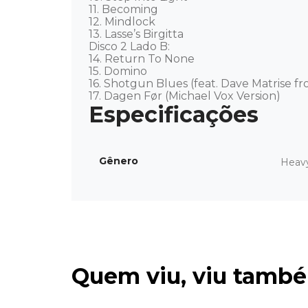
11. Becoming

12. Mindlock

13. Lasse’s Birgitta 

Disco 2 Lado B:

14. Return To None 

15. Domino 

16. Shotgun Blues (feat. Dave Matrise fr
17. Dagen Før (Michael Vox Version)
Gênero
Heav
Quem viu, viu tamb