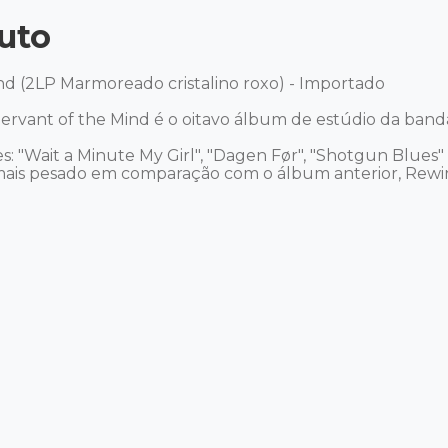
uto
nd (2LP Marmoreado cristalino roxo) - Importado

rvant of the Mind é o oitavo álbum de estúdio da banda
: "Wait a Minute My Girl", "Dagen Før", "Shotgun Blues" 
is pesado em comparação com o álbum anterior, Rewin