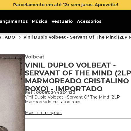
 até 12x sem juros. Aproveite!
ançamentos
Música
Vestuário
Acessórios
ORTADO
Vinil Duplo Volbeat - Servant Of The Mind (2LP 
Volbeat
VINIL DUPLO VOLBEAT -
SERVANT OF THE MIND (2L
MARMOREADO CRISTALINO
ROXO) - IMPORTADO
:
00060244524122
Vinil Duplo Volbeat - Servant Of The Mind (2LP
Marmoreado cristalino roxo)
Mais Informações.