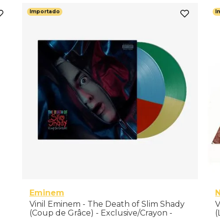
Importado
I
Eminem
N
Vinil Eminem - The Death of Slim Shady
V
(Coup de Grâce) - Exclusive/Crayon -
(