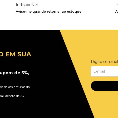
Importado
Indisponível
I
Avise-me quando retornar ao estoque
A
O EM SUA
Digite seu mel
upom de 5%,
s de assinaturas do
ail dentro de 24