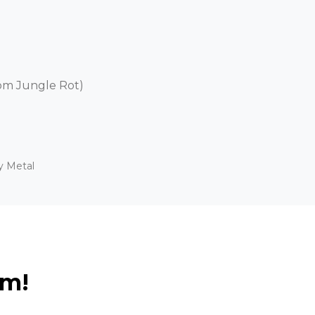
om Jungle Rot)

y Metal
ém!