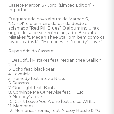
Cassete Maroon 5 - Jordi (Limited Edition) - 
Importado 

O aguardado novo álbum do Maroon 5, 
"JORDI", é o primeiro da banda desde o 
aclamado "Red Pill Blues". O álbum incluirá o 
single de sucesso recém-lançado "Beautiful 
Mistakes ft. Megan Thee Stallion", bem como os 
favoritos dos fãs "Memories" e "Nobody’s Love.”

Repertório do Cassete: 

1. Beautiful Mistakes feat. Megan thee Stallion 

2. Lost 

3. Echo feat. blackbear 

4. Lovesick 

5. Remedy feat. Stevie Nicks 

6. Seasons 

7. One Light feat. Bantu 

8. Convince Me Otherwise feat. H.E.R. 

9. Nobody’s Love 

10. Can’t Leave You Alone feat. Juice WRLD 

11. Memories 

12. Memories (Remix) feat. Nipsey Hussle & YG