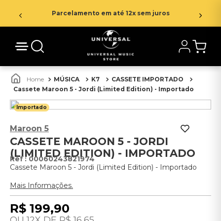
Parcelamento em até 12x sem juros
MÚSICA
K7
CASSETE IMPORTADO
Cassete Maroon 5 - Jordi (Limited Edition) - Importado
Importado
Maroon 5
CASSETE MAROON 5 - JORDI
(LIMITED EDITION) - IMPORTADO
:
00060243821974
Cassete Maroon 5 - Jordi (Limited Edition) - Importado
Mais Informações.
R$
199
,
90
12
R$
16
,
65