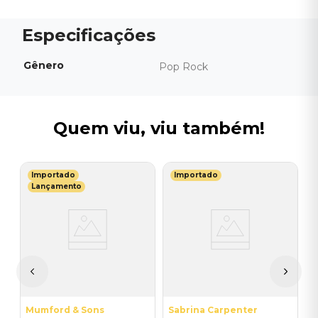
Gênero
Pop Rock
Quem viu, viu também!
Importado
Importado
D
Lançamento
C
D
I
I
A
a
Mumford & Sons
Sabrina Carpenter