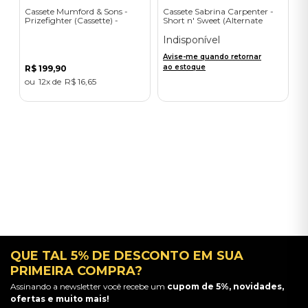
Cassete Mumford & Sons -
Cassete Sabrina Carpenter -
Prizefighter (Cassette) -
Short n' Sweet (Alternate
Importado
Cover/International Limited
Edition) - Importado
Indisponível
Avise-me quando retornar
ao estoque
R$
199
,
90
12
R$
16
,
65
QUE TAL 5% DE DESCONTO EM SUA
PRIMEIRA COMPRA?
Assinando a newsletter você recebe um
cupom de 5%, novidades,
ofertas e muito mais!