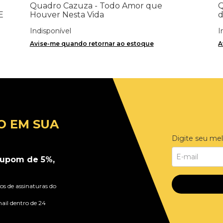
Quadro Cazuza - Todo Amor que
Q
E
Houver Nesta Vida
Indisponível
I
Avise-me quando retornar ao estoque
A
O EM SUA
Digite seu mel
upom de 5%,
s de assinaturas do
ail dentro de 24