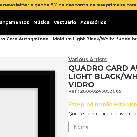
na newsletter e ganhe 5% de desconto na sua primeira co
ançamentos
Música
Vestuário
Acessórios
o Card Autografado - Moldura Light Black/White fundo br
Various Artists
QUADRO CARD A
LIGHT BLACK/WH
VIDRO
:
26060243853685
Este produto não está dis
Quero saber quando estiver disp