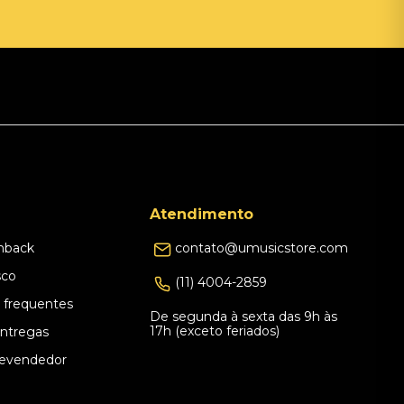
Atendimento
hback
contato@umusicstore.com
sco
(11) 4004-2859
 frequentes
De segunda à sexta das 9h às
17h (exceto feriados)
Entregas
evendedor