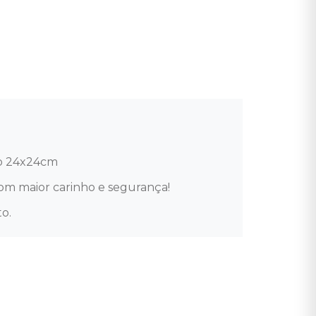
o 24x24cm 

om maior carinho e segurança!

o.