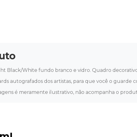
uto
ht Black/White fundo branco e vidro. Quadro decorativ
ards autografados dos artistas, para que você o guarde c
agens é meramente ilustrativo, não acompanha o produt
ém!