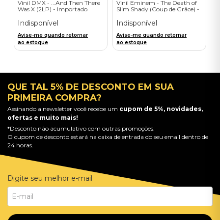
Vinil DMX - ...And Then There
Vinil Eminem - The Death of
Was X (2LP) - Importado
Slim Shady (Coup de Grâce) -
Exclusive/Crayon - Importado
Indisponível
Indisponível
Avise-me quando retornar
Avise-me quando retornar
ao estoque
ao estoque
QUE TAL 5% DE DESCONTO EM SUA
PRIMEIRA COMPRA?
Assinando a newsletter você recebe um
cupom de 5%, novidades,
ofertas e muito mais!
*Desconto não acumulativo com outras promoções.
O cupom de desconto estará na caixa de entrada do seu email dentro de
24 horas.
Digite seu melhor e-mail