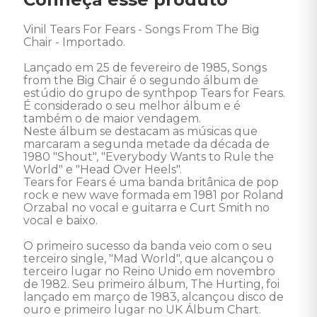
Vinil Tears For Fears - Songs From The Big 
Chair - Importado. 

Lançado em 25 de fevereiro de 1985, Songs 
from the Big Chair é o segundo álbum de 
estúdio do grupo de synthpop Tears for Fears. 

É considerado o seu melhor álbum e é 
também o de maior vendagem. 

Neste álbum se destacam as músicas que 
marcaram a segunda metade da década de 
1980 "Shout", "Everybody Wants to Rule the 
World" e "Head Over Heels".

Tears for Fears é uma banda britânica de pop 
rock e new wave formada em 1981 por Roland 
Orzabal no vocal e guitarra e Curt Smith no 
vocal e baixo. 

O primeiro sucesso da banda veio com o seu 
terceiro single, "Mad World", que alcançou o 
terceiro lugar no Reino Unido em novembro 
de 1982. Seu primeiro álbum, The Hurting, foi 
lançado em março de 1983, alcançou disco de 
ouro e primeiro lugar no UK Álbum Chart. 
