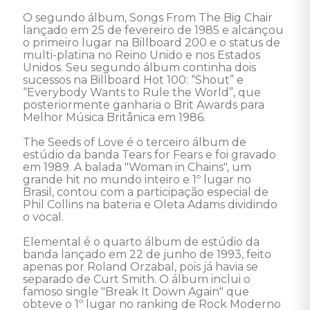
O segundo álbum, Songs From The Big Chair 
lançado em 25 de fevereiro de 1985 e alcançou 
o primeiro lugar na Billboard 200 e o status de 
multi-platina no Reino Unido e nos Estados 
Unidos. Seu segundo álbum continha dois 
sucessos na Billboard Hot 100: “Shout” e 
“Everybody Wants to Rule the World”, que 
posteriormente ganharia o Brit Awards para 
Melhor Música Britânica em 1986. 

The Seeds of Love é o terceiro álbum de 
estúdio da banda Tears for Fears e foi gravado 
em 1989. A balada "Woman in Chains", um 
grande hit no mundo inteiro e 1º lugar no 
Brasil, contou com a participação especial de 
Phil Collins na bateria e Oleta Adams dividindo 
o vocal. 

Elemental é o quarto álbum de estúdio da 
banda lançado em 22 de junho de 1993, feito 
apenas por Roland Orzabal, pois já havia se 
separado de Curt Smith. O álbum inclui o 
famoso single "Break It Down Again" que 
obteve o 1º lugar no ranking de Rock Moderno 