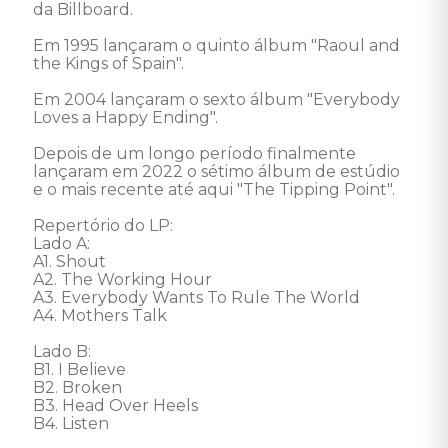
da Billboard. 

Em 1995 lançaram o quinto álbum "Raoul and 
the Kings of Spain".

Em 2004 lançaram o sexto álbum "Everybody 
Loves a Happy Ending". 

Depois de um longo período finalmente 
lançaram em 2022 o sétimo álbum de estúdio 
e o mais recente até aqui "The Tipping Point". 

Repertório do LP: 

Lado A: 

A1. Shout 

A2. The Working Hour 

A3. Everybody Wants To Rule The World 

A4. Mothers Talk 

Lado B: 

B1. I Believe 

B2. Broken 

B3. Head Over Heels 

B4. Listen