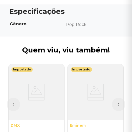
Gênero
Pop Rock
Quem viu, viu também!
Importado
Importado
T
V
B
I
I
A
a
DMX
Eminem