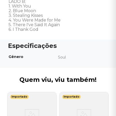
LADO B; 

1. With You 

2. Blue Moon 

3. Stealing Kisses 

4. You Were Made for Me 

5. There I've Said It Again 

6. I Thank God
Gênero
Soul
Quem viu, viu também!
Importado
Importado
E
V
L
I