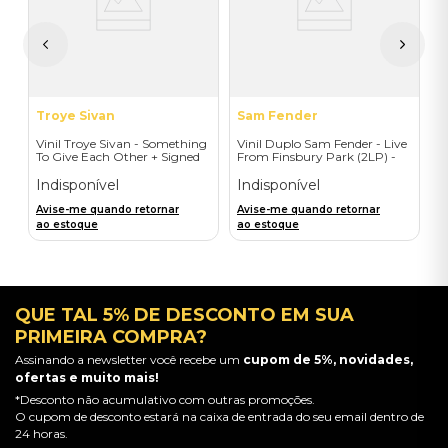
I
A
a
Troye Sivan
Sam Fender
Vinil Troye Sivan - Something
Vinil Duplo Sam Fender - Live
To Give Each Other + Signed
From Finsbury Park (2LP) -
Postcard - Importado
Importado
Indisponível
Indisponível
Avise-me quando retornar
Avise-me quando retornar
ao estoque
ao estoque
QUE TAL 5% DE DESCONTO EM SUA
PRIMEIRA COMPRA?
Assinando a newsletter você recebe um
cupom de 5%, novidades,
ofertas e muito mais!
*Desconto não acumulativo com outras promoções.
O cupom de desconto estará na caixa de entrada do seu email dentro de
24 horas.