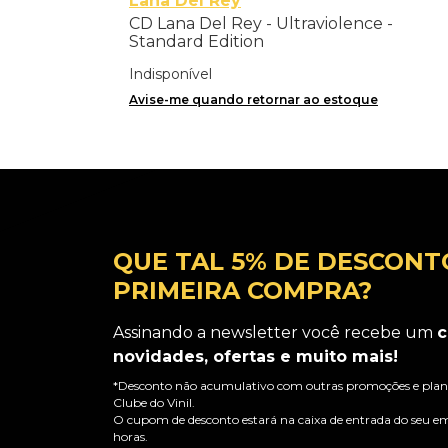
Lana Del Rey
CD Lana Del Rey - Ultraviolence -
Standard Edition
Indisponível
Avise-me quando retornar ao estoque
QUE TAL 5% DE DESCONT
PRIMEIRA COMPRA?
Assinando a newsletter você recebe um
c
novidades, ofertas e muito mais!
*Desconto não acumulativo com outras promoções e plano
Clube do Vinil.
O cupom de desconto estará na caixa de entrada do seu em
horas.