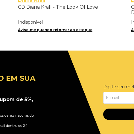
Diana Krall
CD Diana Krall - The Look Of Love
C
Indisponível
I
Avise-me quando retornar ao estoque
A
O EM SUA
Digite seu mel
upom de 5%,
s de assinaturas do
ail dentro de 24