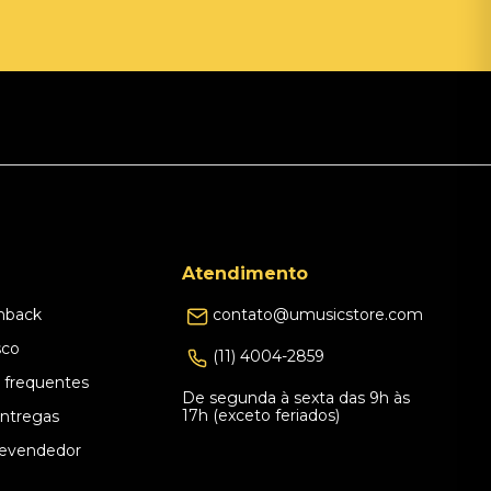
Atendimento
hback
contato@umusicstore.com
sco
(11) 4004-2859
 frequentes
De segunda à sexta das 9h às
17h (exceto feriados)
Entregas
evendedor