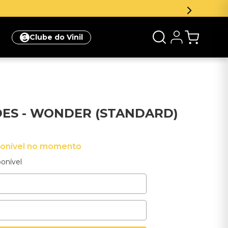
Inscreva
Clube do Vinil
ES - WONDER (STANDARD)
ponível no momento
onível