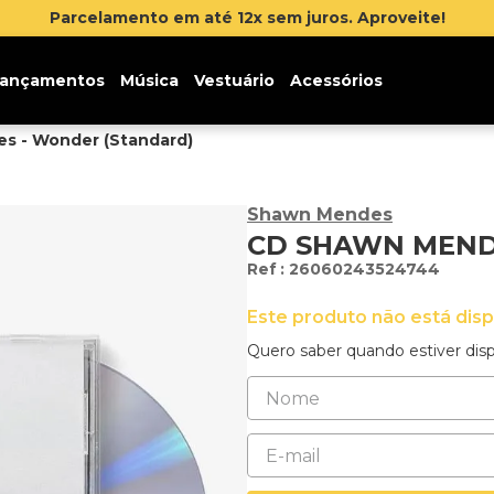
 juros. Aproveite!
ançamentos
Música
Vestuário
Acessórios
s - Wonder (Standard)
Shawn Mendes
CD SHAWN MEND
:
26060243524744
Este produto não está dis
Quero saber quando estiver disp