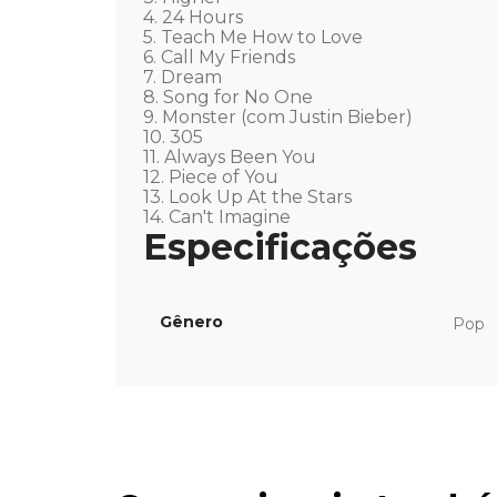
4. 24 Hours   

5. Teach Me How to Love   

6. Call My Friends   

7. Dream   

8. Song for No One   

9. Monster (com Justin Bieber) 

10. 305   

11. Always Been You   

12. Piece of You   

13. Look Up At the Stars   

14. Can't Imagine
Gênero
Pop