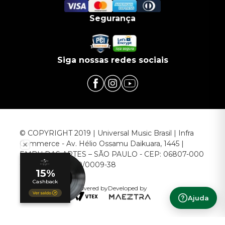
Segurança
Siga nossas redes sociais
© COPYRIGHT 2019 | Universal Music Brasil | Infra
Commerce - Av. Hélio Ossamu Daikuara, 1445 |
EMBU DAS ARTES – SÃO PAULO - CEP: 06807-000
CNPJ: 00.952.789/0009-38
Powered by
Developed by
Ajuda