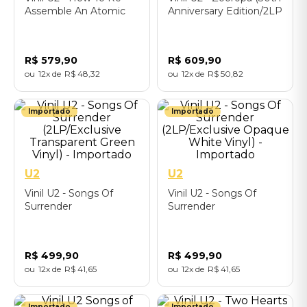
Assemble An Atomic
Anniversary Edition/2LP
Bomb (LP) - Importado
2023) - Importado
R$
579
,
90
R$
609
,
90
12
R$
48
,
32
12
R$
50
,
82
Importado
Importado
U2
U2
Vinil U2 - Songs Of
Vinil U2 - Songs Of
Surrender
Surrender
(2LP/Exclusive
(2LP/Exclusive Opaque
Transparent Green
White Vinyl) -
Vinyl) - Importado
Importado
R$
499
,
90
R$
499
,
90
12
R$
41
,
65
12
R$
41
,
65
Importado
Importado