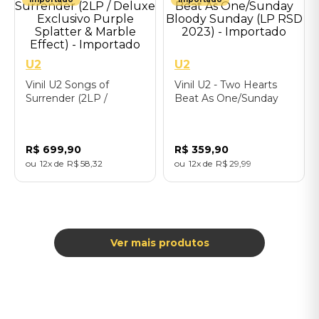
U2
U2
Vinil U2 Songs of
Vinil U2 - Two Hearts
Surrender (2LP /
Beat As One/Sunday
Deluxe Exclusivo Purple
Bloody Sunday (LP
Splatter & Marble
RSD 2023) - Importado
Effect) - Importado
R$
699
,
90
R$
359
,
90
12
R$
58
,
32
12
R$
29
,
99