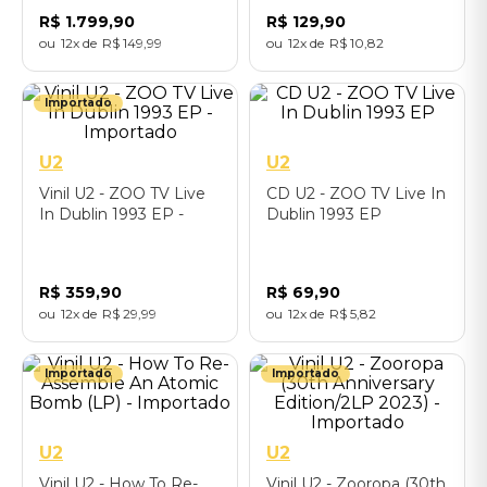
Deluxe Collectors) -
(Remastered) -
R$
1
.
799
,
90
R$
129
,
90
Importado
Importado
12
R$
149
,
99
12
R$
10
,
82
Importado
U2
U2
Vinil U2 - ZOO TV Live
CD U2 - ZOO TV Live In
In Dublin 1993 EP -
Dublin 1993 EP
Importado
R$
359
,
90
R$
69
,
90
12
R$
29
,
99
12
R$
5
,
82
Importado
Importado
U2
U2
Vinil U2 - How To Re-
Vinil U2 - Zooropa (30th