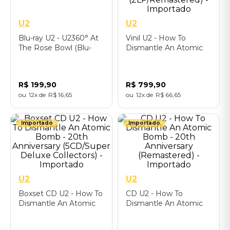
U2
U2
Blu-ray U2 - U2360° At
Vinil U2 - How To
The Rose Bowl (Blu-
Dismantle An Atomic
Ray Disc) - Importado
Bomb - 20th
Anniversary
(2LP/Remastered) -
R$
199
,
90
R$
799
,
90
Importado
12
R$
16
,
65
12
R$
66
,
65
Importado
Importado
U2
U2
Boxset CD U2 - How To
CD U2 - How To
Dismantle An Atomic
Dismantle An Atomic
Bomb - 20th
Bomb - 20th
Anniversary (5CD/Super
Anniversary