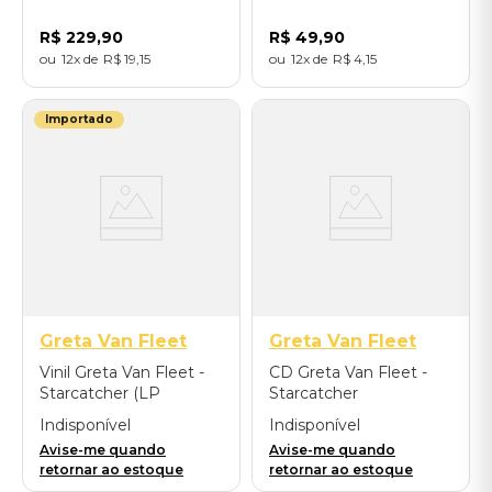
Importado
R$
229
,
90
R$
49
,
90
12
R$
19
,
15
12
R$
4
,
15
Importado
Greta Van Fleet
Greta Van Fleet
Vinil Greta Van Fleet -
CD Greta Van Fleet -
Starcatcher (LP
Starcatcher
Standard) - Importado
Indisponível
Indisponível
Avise-me quando
Avise-me quando
retornar ao estoque
retornar ao estoque