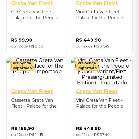
Greta Van Fleet
Greta Van Fleet
CD Greta Van Fleet -
Vinil Greta Van Fleet -
Palace for the People -
Palace for the People
Importado
(Palace Variant/Limited
Edition) - Importado
R$
99
,
90
R$
449
,
90
12
R$
8
,
32
12
R$
37
,
49
Pré-Venda
Pré-Venda
Importado
Importado
Greta Van Fleet
Greta Van Fleet
Cassette Greta Van
Vinil Greta Van Fleet -
Fleet - Palace for the
Palace for the People
People - Importado
(Oracle Variant/First
Pressing/Limited
Edition) - Importado
R$
169
,
90
R$
449
,
90
12
R$
14
,
15
12
R$
37
,
49