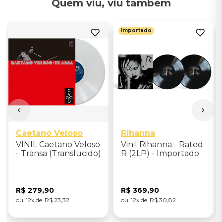
Quem viu, viu também
Importado
Caetano Veloso
Rihanna
VINIL Caetano Veloso
Vinil Rihanna - Rated
- Transa (Translucido)
R (2LP) - Importado
R$
279
,
90
R$
369
,
90
12
R$
23
,
32
12
R$
30
,
82