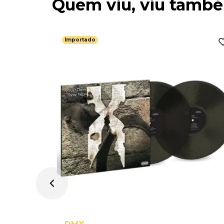
Quem viu, viu tamb
Importado
All Over
eissue