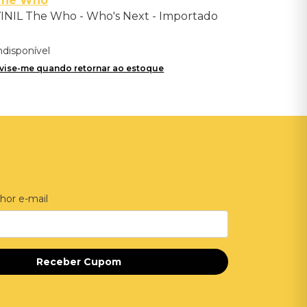
The Who
INIL The Who - Who's Next - Importado
ndisponível
vise-me quando retornar ao estoque
hor e-mail
Receber Cupom