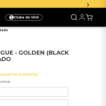
Inscreva
Clube do Vinil
rtado
OGUE - GOLDEN (BLACK
TADO
ponível no momento
onível