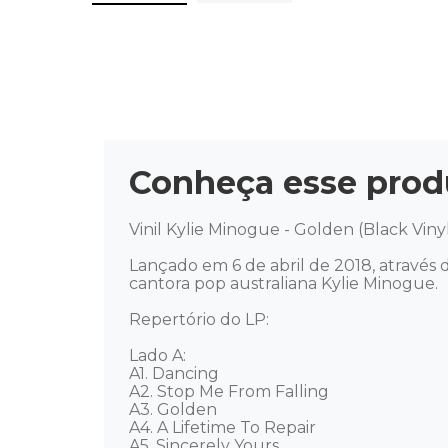
Conheça esse prod
Vinil Kylie Minogue - Golden (Black Viny
Lançado em 6 de abril de 2018, através
cantora pop australiana Kylie Minogue.

Repertório do LP:

Lado A:

A1. Dancing

A2. Stop Me From Falling

A3. Golden

A4. A Lifetime To Repair

A5. Sincerely Yours
