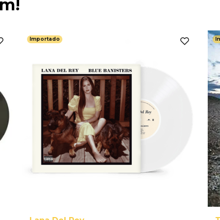
ém!
Importado
I