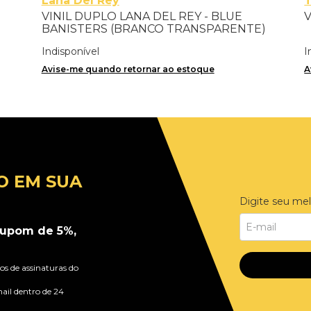
Lana Del Rey
VINIL DUPLO LANA DEL REY - BLUE
V
BANISTERS (BRANCO TRANSPARENTE)
- IMPORTADO
Indisponível
I
Avise-me quando retornar ao estoque
A
O EM SUA
Digite seu mel
upom de 5%,
s de assinaturas do
ail dentro de 24