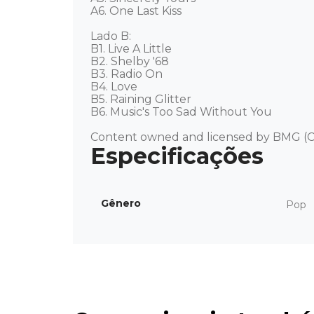
A6. One Last Kiss

Lado B: 

B1. Live A Little

B2. Shelby '68

B3. Radio On

B4. Love

B5. Raining Glitter

B6. Music's Too Sad Without You 

Content owned and licensed by BMG (C
Gênero
Pop