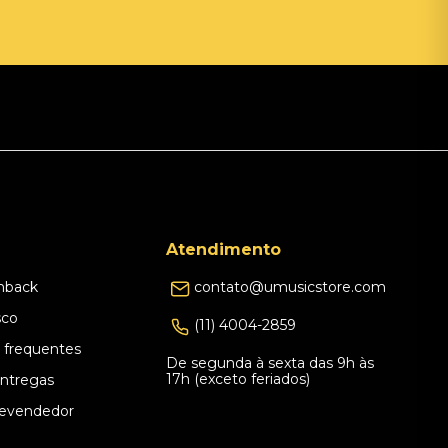
Atendimento
hback
contato@umusicstore.com
sco
(11) 4004-2859
 frequentes
De segunda à sexta das 9h às
17h (exceto feriados)
Entregas
evendedor