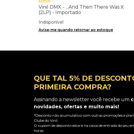
DMX
Vinil DMX - ...And Then There Was X
(2LP) - Importado
Indisponível
Avise-me quando retornar ao estoque
QUE TAL 5% DE DESCONT
PRIMEIRA COMPRA?
Assinando a newsletter você recebe um
c
novidades, ofertas e muito mais!
*Desconto não acumulativo com outras promoções e plano
Clube do Vinil.
O cupom de desconto estará na caixa de entrada do seu em
horas.