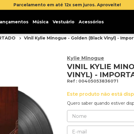
 juros. Aproveite!
ançamentos
Música
Vestuário
Acessórios
ORTADO
Vinil Kylie Minogue - Golden (Black Vinyl) - Impo
Kylie Minogue
VINIL KYLIE MIN
VINYL) - IMPOR
:
00405053836071
Este produto não está dis
Quero saber quando estiver disp