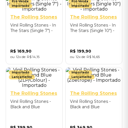
Pré-Venda
Pré-Venda
Importado
Importado
The Rolling Stones
The Rolling Stones
Vinil Rolling Stones - In
Vinil Rolling Stones - In
The Stars (Single 7") -
The Stars (Single 10") -
Importado
Importado
R$
169
,
90
R$
199
,
90
12
R$
14
,
15
12
R$
16
,
65
Importado
Importado
Lançamento
Lançamento
The Rolling Stones
The Rolling Stones
Vinil Rolling Stones -
Vinil Rolling Stones -
Black and Blue
Black and Blue
(2LP/Colour) -
(Zoetrope) - Importado
Importado
R$
399
,
90
R$
349
,
90