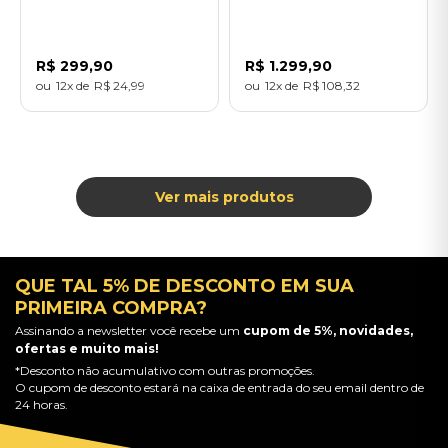
Importado
(5LP+Blu-ray/Colour) -
Importado
R$
299
,
90
R$
1
.
299
,
90
12
R$
24
,
99
12
R$
108
,
32
QUE TAL 5% DE DESCONTO EM SUA
PRIMEIRA COMPRA?
Assinando a newsletter você recebe um
cupom de 5%, novidades,
ofertas e muito mais!
*Desconto não acumulativo com outras promoções.
O cupom de desconto estará na caixa de entrada do seu email dentro de
24 horas.