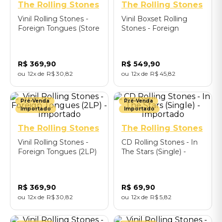
The Rolling Stones
The Rolling Stones
Vinil Rolling Stones -
Vinil Boxset Rolling
Foreign Tongues (Store
Stones - Foreign
Exclusive/ White 2LP) -
Tongues - Importado
Importado
R$
369
,
90
R$
549
,
90
12
R$
30
,
82
12
R$
45
,
82
Pré-Venda
Pré-Venda
Importado
Importado
The Rolling Stones
The Rolling Stones
Vinil Rolling Stones -
CD Rolling Stones - In
Foreign Tongues (2LP)
The Stars (Single) -
- Importado
Importado
R$
369
,
90
R$
69
,
90
12
R$
30
,
82
12
R$
5
,
82