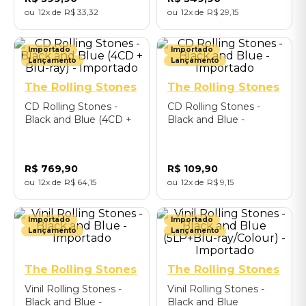
12
R$
33
,
32
12
R$
29
,
15
Importado
Importado
Lançamento
Lançamento
The Rolling Stones
The Rolling Stones
CD Rolling Stones -
CD Rolling Stones -
Black and Blue (4CD +
Black and Blue -
Blu-ray) - Importado
Importado
R$
769
,
90
R$
109
,
90
12
R$
64
,
15
12
R$
9
,
15
Importado
Importado
Lançamento
Lançamento
The Rolling Stones
The Rolling Stones
Vinil Rolling Stones -
Vinil Rolling Stones -
Black and Blue -
Black and Blue