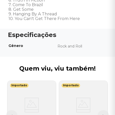
6. Truth In Fiction 

7. Come To Brazil 

8. Get Some 

9. Hanging By A Thread 

10. You Can't Get There From Here
Gênero
Rock and Roll
Quem viu, viu também!
Importado
Importado
R
C
N
I
A