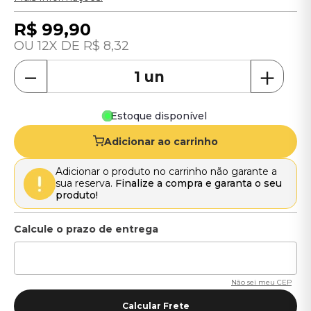
R$
99
,
90
12
R$
8
,
32
－
＋
Estoque disponível
Adicionar ao carrinho
Adicionar o produto no carrinho não garante a
sua reserva.
Finalize a compra e garanta o seu
produto!
Não sei meu CEP