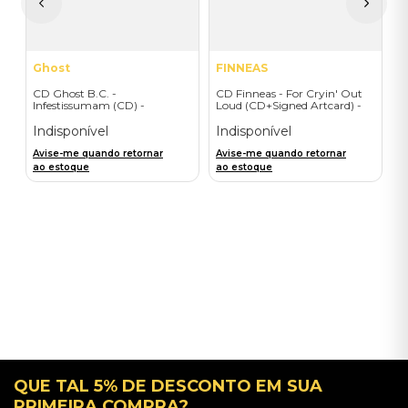
a
Ghost
FINNEAS
CD Ghost B.C. -
CD Finneas - For Cryin' Out
Infestissumam (CD) -
Loud (CD+Signed Artcard) -
Importado
Importado
Indisponível
Indisponível
Avise-me quando retornar
Avise-me quando retornar
ao estoque
ao estoque
QUE TAL 5% DE DESCONTO EM SUA
PRIMEIRA COMPRA?