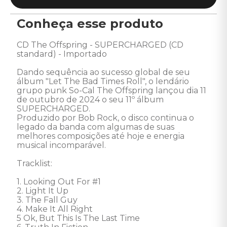
Conheça esse produto
CD The Offspring - SUPERCHARGED (CD 
standard) - Importado 

Dando sequência ao sucesso global de seu 
álbum "Let The Bad Times Roll", o lendário 
grupo punk So-Cal The Offspring lançou dia 11 
de outubro de 2024 o seu 11º álbum 
SUPERCHARGED. 

Produzido por Bob Rock, o disco continua o 
legado da banda com algumas de suas 
melhores composições até hoje e energia 
musical incomparável. 

Tracklist:

1. Looking Out For #1 

2. Light It Up 

3. The Fall Guy 

4. Make It All Right 

5 Ok, But This Is The Last Time 
